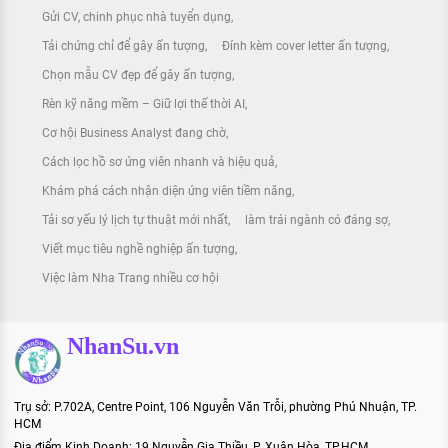
Gửi CV, chinh phục nhà tuyển dụng
Tải chứng chỉ để gây ấn tượng
Đính kèm cover letter ấn tượng
Chọn mẫu CV đẹp để gây ấn tượng
Rèn kỹ năng mềm – Giữ lợi thế thời AI
Cơ hội Business Analyst đang chờ
Cách lọc hồ sơ ứng viên nhanh và hiệu quả
Khám phá cách nhận diện ứng viên tiềm năng
Tải sơ yếu lý lịch tự thuật mới nhất
làm trái ngành có đáng sợ
Viết mục tiêu nghề nghiệp ấn tượng
Việc làm Nha Trang nhiều cơ hội
NhanSu.vn
Trụ sở: P.702A, Centre Point, 106 Nguyễn Văn Trỗi, phường Phú Nhuận, TP.
HCM
Địa điểm Kinh Doanh: 19 Nguyễn Gia Thiều, P. Xuân Hòa, TP.HCM