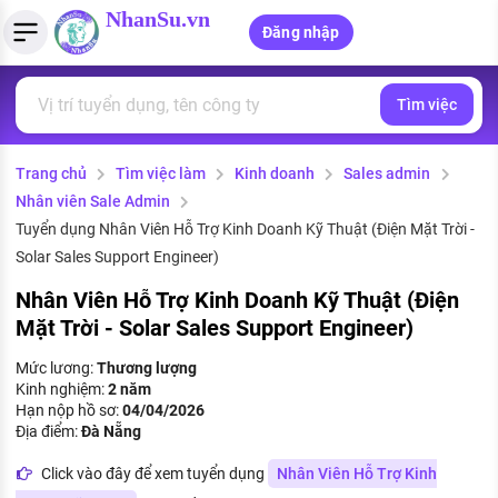
NhanSu.vn
Đăng nhập
Tìm việc
PHÁP LUẬT VIỆT NAM
Tìm việc làm
Quản lý CV
Tính lương Gross - Net
Văn bản pháp luật
Trang chủ
Tìm việc làm
Kinh doanh
Sales admin
Việc làm ngành luật
Tải CV lên
Tính thuế thu nhập cá nhân
Chính sách mới
Nhân viên Sale Admin
Việc làm lương cao
Tạo CV trực tuyến
Tính trợ cấp thất nghiệp
Tuyển dụng Nhân Viên Hỗ Trợ Kinh Doanh Kỹ Thuật (Điện Mặt Trời -
PHÁP LUẬT LAO ĐỘNG
Solar Sales Support Engineer)
Lao động và tiền lương
Việc làm tốt nhất
MẪU CV THEO STYLE
Nhân Viên Hỗ Trợ Kinh Doanh Kỹ Thuật (Điện
Mặt Trời - Solar Sales Support Engineer)
Bảo hiểm và phúc lợi
CÔNG TY
Mẫu CV đơn giản
Mức lương:
Thương lượng
Thuế thu nhập
Kinh nghiệm:
2 năm
Danh sách nhà tuyển dụng
Mẫu CV hiện đại
Hạn nộp hồ sơ:
04/04/2026
Hồ sơ biểu mẫu
Địa điểm:
Đà Nẵng
Nhà tuyển dụng hàng đầu
Click vào đây để xem tuyển dụng
Nhân Viên Hỗ Trợ Kinh
Chính sách lao động