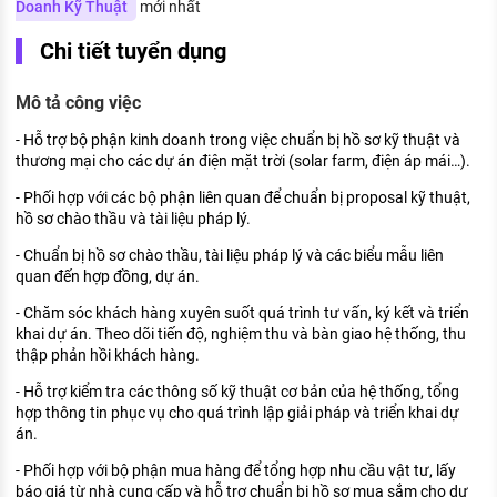
Doanh Kỹ Thuật
mới nhất
KHÁM PHÁ NGHỀ NGHIỆP
Chi tiết tuyển dụng
Tử vi nghề nghiệp
Mô tả công việc
Kỹ năng nghề nghiệp
- Hỗ trợ bộ phận kinh doanh trong việc chuẩn bị hồ sơ kỹ thuật và
HƯỚNG NGHIỆP VIỆC LÀM
thương mại cho các dự án điện mặt trời (solar farm, điện áp mái…).
Đặc trưng từng nghề
- Phối hợp với các bộ phận liên quan để chuẩn bị proposal kỹ thuật,
hồ sơ chào thầu và tài liệu pháp lý.
Xu hướng việc làm
- Chuẩn bị hồ sơ chào thầu, tài liệu pháp lý và các biểu mẫu liên
XÂY DỰNG VÀ PHÁT TRIỂN ĐỘI NGŨ
quan đến hợp đồng, dự án.
NHÂN SỰ
- Chăm sóc khách hàng xuyên suốt quá trình tư vấn, ký kết và triển
TUYỂN DỤNG VIỆC LÀM
khai dự án. Theo dõi tiến độ, nghiệm thu và bàn giao hệ thống, thu
thập phản hồi khách hàng.
- Hỗ trợ kiểm tra các thông số kỹ thuật cơ bản của hệ thống, tổng
hợp thông tin phục vụ cho quá trình lập giải pháp và triển khai dự
án.
- Phối hợp với bộ phận mua hàng để tổng hợp nhu cầu vật tư, lấy
báo giá từ nhà cung cấp và hỗ trợ chuẩn bị hồ sơ mua sắm cho dự