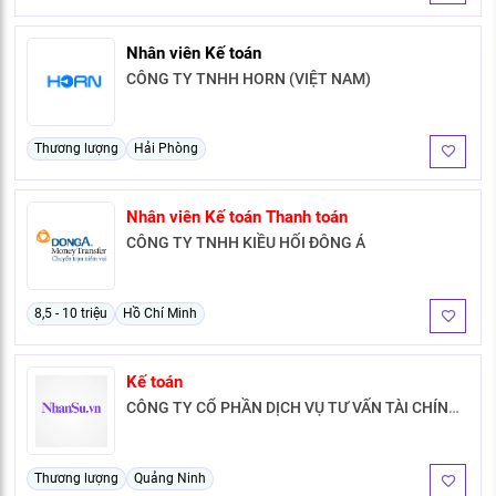
KHÁM PHÁ NGHỀ NGHIỆP
Nhân viên Kế toán
Tử vi nghề nghiệp
CÔNG TY TNHH HORN (VIỆT NAM)
Kỹ năng nghề nghiệp
HƯỚNG NGHIỆP VIỆC LÀM
Thương lượng
Hải Phòng
Đặc trưng từng nghề
Nhân viên Kế toán Thanh toán
Xu hướng việc làm
CÔNG TY TNHH KIỀU HỐI ĐÔNG Á
XÂY DỰNG VÀ PHÁT TRIỂN ĐỘI NGŨ
NHÂN SỰ
8,5 - 10 triệu
Hồ Chí Minh
TUYỂN DỤNG VIỆC LÀM
Kế toán
CÔNG TY CỔ PHẦN DỊCH VỤ TƯ VẤN TÀI CHÍNH
VÀ ĐẠI LÝ THUẾ QUẢNG NINH
Thương lượng
Quảng Ninh