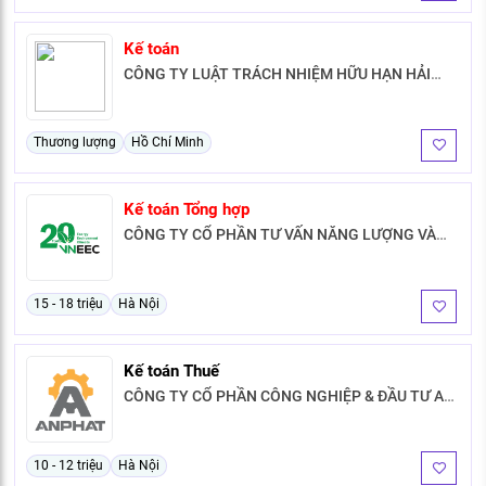
Kế toán
CÔNG TY LUẬT TRÁCH NHIỆM HỮU HẠN HẢI
TRIỀU - TRẦN GIA
Thương lượng
Hồ Chí Minh
Kế toán Tổng hợp
CÔNG TY CỔ PHẦN TƯ VẤN NĂNG LƯỢNG VÀ
MÔI TRƯỜNG
15 - 18 triệu
Hà Nội
Kế toán Thuế
CÔNG TY CỔ PHẦN CÔNG NGHIỆP & ĐẦU TƯ AN
PHÁT
10 - 12 triệu
Hà Nội