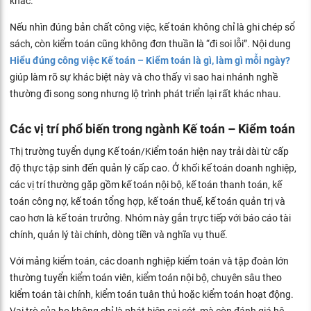
khác.
Nếu nhìn đúng bản chất công việc, kế toán không chỉ là ghi chép sổ
sách, còn kiểm toán cũng không đơn thuần là “đi soi lỗi”. Nội dung
Hiểu đúng công việc Kế toán – Kiểm toán là gì, làm gì mỗi ngày?
giúp làm rõ sự khác biệt này và cho thấy vì sao hai nhánh nghề
thường đi song song nhưng lộ trình phát triển lại rất khác nhau.
Các vị trí phổ biến trong ngành Kế toán – Kiểm toán
Thị trường tuyển dụng Kế toán/Kiểm toán hiện nay trải dài từ cấp
độ thực tập sinh đến quản lý cấp cao. Ở khối kế toán doanh nghiệp,
các vị trí thường gặp gồm kế toán nội bộ, kế toán thanh toán, kế
toán công nợ, kế toán tổng hợp, kế toán thuế, kế toán quản trị và
cao hơn là kế toán trưởng. Nhóm này gắn trực tiếp với báo cáo tài
chính, quản lý tài chính, dòng tiền và nghĩa vụ thuế.
Với mảng kiểm toán, các doanh nghiệp kiểm toán và tập đoàn lớn
thường tuyển kiểm toán viên, kiểm toán nội bộ, chuyên sâu theo
kiểm toán tài chính, kiểm toán tuân thủ hoặc kiểm toán hoạt động.
Vai trò của họ không chỉ là phát hiện sai sót, mà còn đánh giá hệ