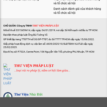
và tổ chức xã hội
Danh sách đánh giá của khách hàng
và tổ chức xã hội
CHỦ QUẢN: Công ty TNHH
THƯ VIỆN PHÁP LUẬT
Mã số thuế: 0315459414, cấp ngày: 04/01/2019, nơi cấp: Sở Kế hoạch và Đầu tư TP HCM.
Đại diện theo pháp luật: Ông Bùi Tường Vũ
GP thiết lập trang TTĐTTH số 30/GP-TTĐT, do Sở TTTT TP.HCM cấp ngày 15/06/2022.
Giấy phép hoạt động dịch vụ việc làm số: 4639/2025/10/SLĐTBXH-VLATLĐ cấp ngày
25/02/2025.
Địa chỉ trụ sở: P.702A, Centre Point, 106 Nguyễn Văn Trỗi, phường Phú Nhuận, TP. HCM
THƯ VIỆN PHÁP LUẬT
...loại rủi ro pháp lý, nắm cơ hội làm giàu...
Thư Viện
Nhà Đất
...hiểu pháp lý, rõ quy hoạch, giao dịch nhanh...