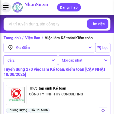
NhanSu.vn
Đăng nhập
Tìm việc
PHÁP LUẬT VIỆT NAM
Tìm việc làm
Quản lý CV
Tính lương Gross - Net
Văn bản pháp luật
Trang chủ
/
Việc làm
/
Việc làm Kế toán/Kiểm toán
Việc làm ngành luật
Tải CV lên
Tính thuế thu nhập cá nhân
Chính sách mới
Lọc
Địa điểm
Việc làm lương cao
Tạo CV trực tuyến
Tính trợ cấp thất nghiệp
PHÁP LUẬT LAO ĐỘNG
Cả 2
Mới cập nhật
Lao động và tiền lương
Việc làm tốt nhất
MẪU CV THEO STYLE
Tuyển dụng 278 việc làm Kế toán/Kiểm toán [CẬP NHẬT
10/08/2026]
Bảo hiểm và phúc lợi
CÔNG TY
Mẫu CV đơn giản
Thuế thu nhập
Thực tập sinh Kế toán
Danh sách nhà tuyển dụng
Mẫu CV hiện đại
CÔNG TY TNHH HY CONSULTING
Hồ sơ biểu mẫu
Nhà tuyển dụng hàng đầu
Chính sách lao động
Thương lượng
Hồ Chí Minh