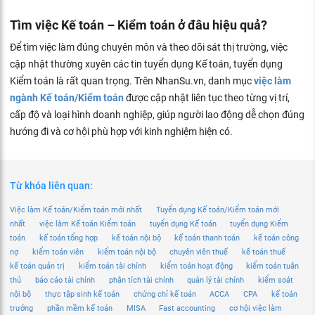
Tìm việc Kế toán – Kiểm toán ở đâu hiệu quả?
Để tìm việc làm đúng chuyên môn và theo dõi sát thị trường, việc
cập nhật thường xuyên các tin tuyển dụng Kế toán, tuyển dụng
Kiểm toán là rất quan trọng. Trên NhanSu.vn, danh mục
việc làm
ngành Kế toán/Kiểm toán
được cập nhật liên tục theo từng vị trí,
cấp độ và loại hình doanh nghiệp, giúp người lao động dễ chọn đúng
hướng đi và cơ hội phù hợp với kinh nghiệm hiện có.
Từ khóa liên quan:
Việc làm Kế toán/Kiểm toán mới nhất
Tuyển dụng Kế toán/Kiểm toán mới
nhất
việc làm Kế toán Kiểm toán
tuyển dụng Kế toán
tuyển dụng Kiểm
toán
kế toán tổng hợp
kế toán nội bộ
kế toán thanh toán
kế toán công
nợ
kiểm toán viên
kiểm toán nội bộ
chuyên viên thuế
kế toán thuế
kế toán quản trị
kiểm toán tài chính
kiểm toán hoạt động
kiểm toán tuân
thủ
báo cáo tài chính
phân tích tài chính
quản lý tài chính
kiểm soát
nội bộ
thực tập sinh kế toán
chứng chỉ kế toán
ACCA
CPA
kế toán
trưởng
phần mềm kế toán
MISA
Fast accounting
cơ hội việc làm