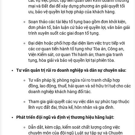
các vụ việc phức tạp liên quan đến Kinh doanh thương
mại và Đất đai để xây dựng phương án giải quyết tối
ưu, bảo vệ quyền lợi hợp pháp của khách hàng.
Soạn thảo các tài liệu tố tụng bao gồm đơn khởi kiện,
đơn phản tố, bản luận cứ bảo vệ quyền lợi, văn bản giải
trình xuyên suốt các giai đoạn tố tụng.
Đại diện hoặc phối hợp đại diện làm việc trực tiếp với
các cơ quan tiến hành tố tụng như Tòa án, Công an,
Viện Kiểm sát, cơ quan Thi hành án; tham gia tranh
tụng, hòa giải và bảo vệ quyền lợi tại phiên tòa.
Tư vấn quản trị rủi ro doanh nghiệp và dân sự chuyên sâu:
Tư vấn pháp lý, phòng ngừa rủi ro tranh chấp hợp
đồng, lao động, thuế, hải quan và sở hữu trí tuệ cho các
doanh nghiệp khách hàng đối tác.
Tham gia giải quyết các vụ việc dân sự phức tạp thuộc
lĩnh vực đất đai, thừa kế, hôn nhân và gia đình.
Phát triển đội ngũ và định vị thương hiệu hãng luật:
Dẫn dắt, kèm cặp, kiểm soát chất lượng công việc
chuyên môn của đội ngũ Luật sư tập sự và Chuyên