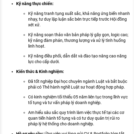
Kỹ năng thực chiến:
Kỹ năng tranh tụng xuất sắc, khả năng ứng biến nhanh
nhạy, tư duy lập luận sắc bén trực tiếp trước Hội đồng
xét xử.
Kỹ năng soạn thảo văn bản pháp lý gãy gọn, logic cao;
kỹ năng đàm phán, thương lượng và xử lý tình huống
linh hoạt.
Kỹ năng điều phối, dẫn dắt và đào tạo nâng cao năng
lực cho cấp dưới.
Kiến thức & Kinh nghiệm:
Đã tốt nghiệp Đại học chuyên ngành Luật và bắt buộc
phải có Thẻ hành nghề Luật sư hoạt động hợp pháp.
Có kinh nghiệm tối thiểu 05 năm liên tục trong lĩnh vực
tố tụng và tư vấn pháp lý doanh nghiệp.
Am hiểu sâu sắc quy trình làm việc thực tế tại các cơ
quan tiến hành tố tụng và có tư duy quản trị rủi ro
pháp lý hệ thống cho doanh nghiệp.
Hồ sơ yêu cầu:
Ứng viên vui lòng gửi CV & Portfolio tóm tắt