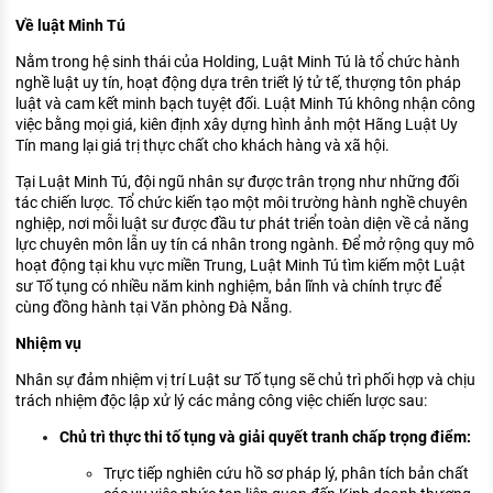
KHÁM PHÁ NGHỀ NGHIỆP
Về luật Minh Tú
Tử vi nghề nghiệp
Nằm trong hệ sinh thái của Holding, Luật Minh Tú là tổ chức hành
nghề luật uy tín, hoạt động dựa trên triết lý tử tế, thượng tôn pháp
Kỹ năng nghề nghiệp
luật và cam kết minh bạch tuyệt đối. Luật Minh Tú không nhận công
việc bằng mọi giá, kiên định xây dựng hình ảnh một Hãng Luật Uy
HƯỚNG NGHIỆP VIỆC LÀM
Tín mang lại giá trị thực chất cho khách hàng và xã hội.
Đặc trưng từng nghề
Tại Luật Minh Tú, đội ngũ nhân sự được trân trọng như những đối
tác chiến lược. Tổ chức kiến tạo một môi trường hành nghề chuyên
nghiệp, nơi mỗi luật sư được đầu tư phát triển toàn diện về cả năng
Xu hướng việc làm
lực chuyên môn lẫn uy tín cá nhân trong ngành. Để mở rộng quy mô
XÂY DỰNG VÀ PHÁT TRIỂN ĐỘI NGŨ
hoạt động tại khu vực miền Trung, Luật Minh Tú tìm kiếm một Luật
NHÂN SỰ
sư Tố tụng có nhiều năm kinh nghiệm, bản lĩnh và chính trực để
cùng đồng hành tại Văn phòng Đà Nẵng.
TUYỂN DỤNG VIỆC LÀM
Nhiệm vụ
Nhân sự đảm nhiệm vị trí Luật sư Tố tụng sẽ chủ trì phối hợp và chịu
trách nhiệm độc lập xử lý các mảng công việc chiến lược sau:
Chủ trì thực thi tố tụng và giải quyết tranh chấp trọng điểm:
Trực tiếp nghiên cứu hồ sơ pháp lý, phân tích bản chất