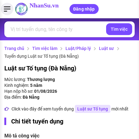
NhanSu.vn
Đăng nhập
Tìm việc
PHÁP LUẬT VIỆT NAM
Tìm việc làm
Quản lý CV
Tính lương Gross - Net
Văn bản pháp luật
Trang chủ
Tìm việc làm
Luật/Pháp lý
Luật sư
Việc làm ngành luật
Tải CV lên
Tính thuế thu nhập cá nhân
Chính sách mới
Tuyển dụng Luật sư Tố tụng (Đà Nẵng)
Việc làm lương cao
Tạo CV trực tuyến
Tính trợ cấp thất nghiệp
PHÁP LUẬT LAO ĐỘNG
Luật sư Tố tụng (Đà Nẵng)
Lao động và tiền lương
Việc làm tốt nhất
Mức lương:
Thương lượng
MẪU CV THEO STYLE
Kinh nghiệm:
5 năm
Bảo hiểm và phúc lợi
Hạn nộp hồ sơ:
01/08/2026
CÔNG TY
Mẫu CV đơn giản
Địa điểm:
Đà Nẵng
Thuế thu nhập
Danh sách nhà tuyển dụng
Click vào đây để xem tuyển dụng
Luật sư Tố tụng
mới nhất
Mẫu CV hiện đại
Hồ sơ biểu mẫu
Chi tiết tuyển dụng
Nhà tuyển dụng hàng đầu
Chính sách lao động
Mô tả công việc