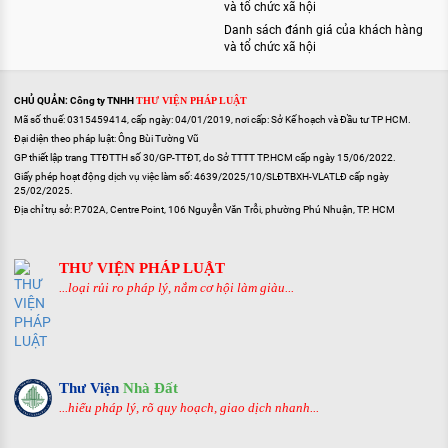
và tổ chức xã hội
Danh sách đánh giá của khách hàng
và tổ chức xã hội
CHỦ QUẢN: Công ty TNHH
THƯ VIỆN PHÁP LUẬT
Mã số thuế: 0315459414, cấp ngày: 04/01/2019, nơi cấp: Sở Kế hoạch và Đầu tư TP HCM.
Đại diện theo pháp luật: Ông Bùi Tường Vũ
GP thiết lập trang TTĐTTH số 30/GP-TTĐT, do Sở TTTT TP.HCM cấp ngày 15/06/2022.
Giấy phép hoạt động dịch vụ việc làm số: 4639/2025/10/SLĐTBXH-VLATLĐ cấp ngày
25/02/2025.
Địa chỉ trụ sở: P.702A, Centre Point, 106 Nguyễn Văn Trỗi, phường Phú Nhuận, TP. HCM
THƯ VIỆN PHÁP LUẬT
...loại rủi ro pháp lý, nắm cơ hội làm giàu...
Thư Viện
Nhà Đất
...hiểu pháp lý, rõ quy hoạch, giao dịch nhanh...