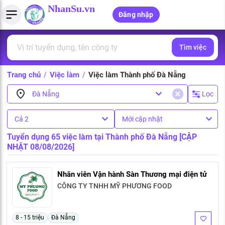
NhanSu.vn
Đăng nhập
Tìm việc
PHÁP LUẬT VIỆT NAM
Tìm việc làm
Quản lý CV
Tính lương Gross - Net
Văn bản pháp luật
Trang chủ
/
Việc làm
/
Việc làm Thành phố Đà Nẵng
Việc làm ngành luật
Tải CV lên
Tính thuế thu nhập cá nhân
Chính sách mới
Lọc
Đà Nẵng
Việc làm lương cao
Tạo CV trực tuyến
Tính trợ cấp thất nghiệp
PHÁP LUẬT LAO ĐỘNG
Cả 2
Mới cập nhật
Lao động và tiền lương
Việc làm tốt nhất
MẪU CV THEO STYLE
Tuyển dụng 65 việc làm tại Thành phố Đà Nẵng [CẬP
NHẬT 08/08/2026]
Bảo hiểm và phúc lợi
CÔNG TY
Mẫu CV đơn giản
Thuế thu nhập
Nhân viên Vận hành Sàn Thương mại điện tử
Danh sách nhà tuyển dụng
Mẫu CV hiện đại
CÔNG TY TNHH MỸ PHƯƠNG FOOD
Hồ sơ biểu mẫu
Nhà tuyển dụng hàng đầu
Chính sách lao động
8 - 15 triệu
Đà Nẵng