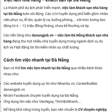
Là thành phố du lịch phát triển mạnh,
việc làm khách sạn nhà hàng
tại Đà Nẵng
luôn sôi động. Các vị trí tuyển dụng phổ biến gồm: nhân
viên phục vụ, lễ tân, quản lý ca, buồng phòng,... với mức lương dao
động từ 6 – 12 triệu đồng/tháng, chưa kể thưởng và tip.
Các nền tảng như
danangjob.vn – việc làm Đà Nẵng khách sạn nhà
hàng
đang thu hút nhiều nhà tuyển dụng trong ngành dịch vụ du
lịch và F&B đăng tin tìm kiếm nhân sự chất lượng.
Cách tìm việc nhanh tại Đà Nẵng
Bạn có thể
tìm việc làm nhanh tại Đà Nẵng
qua nhiều kênh khác
nhau như:
Các website tuyển dụng uy tín như NhanSu.vn, CareerBuilder,
danangjob.vn
Nhóm Facebook chuyên tuyển dụng tại Đà Nẵng
Ứng dụng tìm việc như ViecNgay, TìmViệcNhanh,...
Để tăng khả năng trúng tuyển, bạn nên chuẩn bị
CV chuyên nghiệp
,