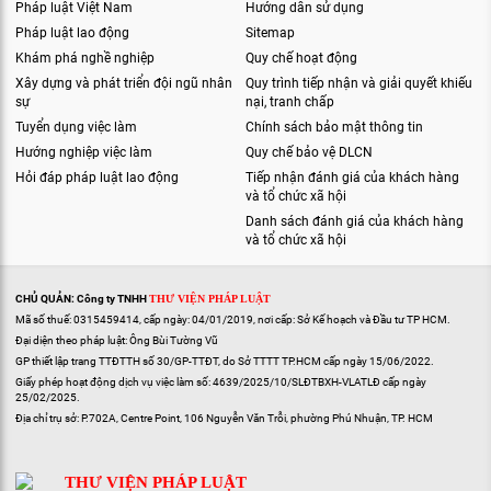
Pháp luật Việt Nam
Hướng dẫn sử dụng
Pháp luật lao động
Sitemap
Khám phá nghề nghiệp
Quy chế hoạt động
Xây dựng và phát triển đội ngũ nhân
Quy trình tiếp nhận và giải quyết khiếu
sự
nại, tranh chấp
Tuyển dụng việc làm
Chính sách bảo mật thông tin
Hướng nghiệp việc làm
Quy chế bảo vệ DLCN
Hỏi đáp pháp luật lao động
Tiếp nhận đánh giá của khách hàng
và tổ chức xã hội
Danh sách đánh giá của khách hàng
và tổ chức xã hội
CHỦ QUẢN: Công ty TNHH
THƯ VIỆN PHÁP LUẬT
Mã số thuế: 0315459414, cấp ngày: 04/01/2019, nơi cấp: Sở Kế hoạch và Đầu tư TP HCM.
Đại diện theo pháp luật: Ông Bùi Tường Vũ
GP thiết lập trang TTĐTTH số 30/GP-TTĐT, do Sở TTTT TP.HCM cấp ngày 15/06/2022.
Giấy phép hoạt động dịch vụ việc làm số: 4639/2025/10/SLĐTBXH-VLATLĐ cấp ngày
25/02/2025.
Địa chỉ trụ sở: P.702A, Centre Point, 106 Nguyễn Văn Trỗi, phường Phú Nhuận, TP. HCM
THƯ VIỆN PHÁP LUẬT