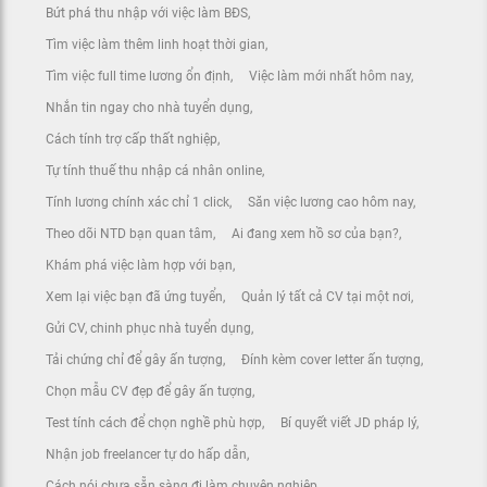
Bứt phá thu nhập với việc làm BĐS
Tìm việc làm thêm linh hoạt thời gian
Tìm việc full time lương ổn định
Việc làm mới nhất hôm nay
Nhắn tin ngay cho nhà tuyển dụng
Cách tính trợ cấp thất nghiệp
Tự tính thuế thu nhập cá nhân online
Tính lương chính xác chỉ 1 click
Săn việc lương cao hôm nay
Theo dõi NTD bạn quan tâm
Ai đang xem hồ sơ của bạn?
Khám phá việc làm hợp với bạn
Xem lại việc bạn đã ứng tuyển
Quản lý tất cả CV tại một nơi
Gửi CV, chinh phục nhà tuyển dụng
Tải chứng chỉ để gây ấn tượng
Đính kèm cover letter ấn tượng
Chọn mẫu CV đẹp để gây ấn tượng
Test tính cách để chọn nghề phù hợp
Bí quyết viết JD pháp lý
Nhận job freelancer tự do hấp dẫn
Cách nói chưa sẵn sàng đi làm chuyên nghiệp