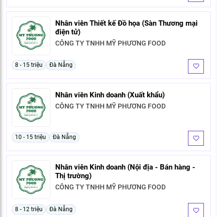
KHÁM PHÁ NGHỀ NGHIỆP
Nhân viên Thiết kế Đồ họa (Sàn Thương mại
Tử vi nghề nghiệp
điện tử)
CÔNG TY TNHH MỸ PHƯƠNG FOOD
Kỹ năng nghề nghiệp
HƯỚNG NGHIỆP VIỆC LÀM
8 - 15 triệu
Đà Nẵng
Đặc trưng từng nghề
Nhân viên Kinh doanh (Xuất khẩu)
Xu hướng việc làm
CÔNG TY TNHH MỸ PHƯƠNG FOOD
XÂY DỰNG VÀ PHÁT TRIỂN ĐỘI NGŨ
NHÂN SỰ
10 - 15 triệu
Đà Nẵng
TUYỂN DỤNG VIỆC LÀM
Nhân viên Kinh doanh (Nội địa - Bán hàng -
Thị trường)
CÔNG TY TNHH MỸ PHƯƠNG FOOD
8 - 12 triệu
Đà Nẵng