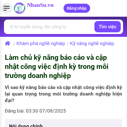
NhanSu.vn
Đăng nhập
Tìm việc
PHÁP LUẬT VIỆT NAM
Tìm việc làm
Quản lý CV
Tính lương Gross - Net
Văn bản pháp luật
Khám phá nghề nghiệp
Kỹ năng nghề nghiệp
/
/
Việc làm ngành luật
Tải CV lên
Tính thuế thu nhập cá nhân
Chính sách mới
Làm chủ kỹ năng báo cáo và cập
Việc làm lương cao
Tạo CV trực tuyến
Tính trợ cấp thất nghiệp
PHÁP LUẬT LAO ĐỘNG
nhật công việc định kỳ trong môi
Lao động và tiền lương
Việc làm tốt nhất
trường doanh nghiệp
MẪU CV THEO STYLE
Bảo hiểm và phúc lợi
CÔNG TY
Mẫu CV đơn giản
Vì sao kỹ năng báo cáo và cập nhật công việc định kỳ
lại quan trọng trong môi trường doanh nghiệp hiện
Thuế thu nhập
Danh sách nhà tuyển dụng
đại?
Mẫu CV hiện đại
Hồ sơ biểu mẫu
Đăng bài: 03:30 07/08/2025
Nhà tuyển dụng hàng đầu
Chính sách lao động
Nội dung chính