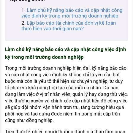
KHÁM PHÁ NGHỀ NGHIỆP
Làm chủ kỹ năng báo cáo và cập nhật công
Tử vi nghề nghiệp
việc định kỳ trong môi trường doanh nghiệp
Lập báo cáo tài chính của đơn vị kế toán
Kỹ năng nghề nghiệp
thực hiện vào thời gian nào?
HƯỚNG NGHIỆP VIỆC LÀM
Đặc trưng từng nghề
Làm chủ kỹ năng báo cáo và cập nhật công việc định
kỳ trong môi trường doanh nghiệp
Xu hướng việc làm
Trong môi trường doanh nghiệp hiện đại, kỹ năng báo cáo
XÂY DỰNG VÀ PHÁT TRIỂN ĐỘI NGŨ
và cập nhật công việc định kỳ không chỉ là yêu cầu bắt
NHÂN SỰ
buộc mà còn là yếu tố thể hiện sự chuyên nghiệp, tư duy
tổ chức và khả năng hợp tác của mỗi cá nhân. Dù bạn
TUYỂN DỤNG VIỆC LÀM
đang làm việc ở vị trí nhân viên, quản lý hay đang thử việc,
việc thường xuyên và chính xác cập nhật tiến độ công việc
sẽ giúp đội nhóm vận hành trơn tru, tăng cường hiệu quả
phối hợp và tạo dựng được niềm tin trong mắt cấp trên
cũng như đồng nghiệp.
Trên thực tế, nhiều người thường đánh giá thấp tầm quan