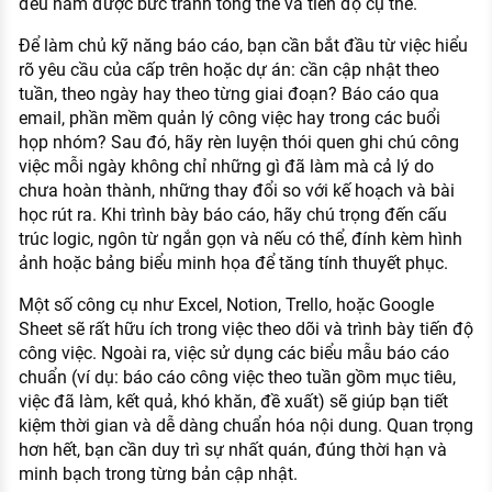
đều nắm được bức tranh tổng thể và tiến độ cụ thể.
Để làm chủ kỹ năng báo cáo, bạn cần bắt đầu từ việc hiểu
rõ yêu cầu của cấp trên hoặc dự án: cần cập nhật theo
tuần, theo ngày hay theo từng giai đoạn? Báo cáo qua
email, phần mềm quản lý công việc hay trong các buổi
họp nhóm? Sau đó, hãy rèn luyện thói quen ghi chú công
việc mỗi ngày không chỉ những gì đã làm mà cả lý do
chưa hoàn thành, những thay đổi so với kế hoạch và bài
học rút ra. Khi trình bày báo cáo, hãy chú trọng đến cấu
trúc logic, ngôn từ ngắn gọn và nếu có thể, đính kèm hình
ảnh hoặc bảng biểu minh họa để tăng tính thuyết phục.
Một số công cụ như Excel, Notion, Trello, hoặc Google
Sheet sẽ rất hữu ích trong việc theo dõi và trình bày tiến độ
công việc. Ngoài ra, việc sử dụng các biểu mẫu báo cáo
chuẩn (ví dụ: báo cáo công việc theo tuần gồm mục tiêu,
việc đã làm, kết quả, khó khăn, đề xuất) sẽ giúp bạn tiết
kiệm thời gian và dễ dàng chuẩn hóa nội dung. Quan trọng
hơn hết, bạn cần duy trì sự nhất quán, đúng thời hạn và
minh bạch trong từng bản cập nhật.