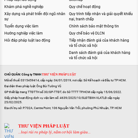
Khám phá nghề nghiệp
Quy chế hoạt động
Xây dựng và phát triển đội ngũ nhân
Quy trình tiếp nhận và giải quyết khiếu
sự
nại, tranh chấp
Tuyển dụng việc làm
Chính sách bảo mật thông tin
Hướng nghiệp việc làm
Quy chế bảo vệ DLCN
Hỏi đáp pháp luật lao động
Tiếp nhận đánh giá của khách hàng
và tổ chức xã hội
Danh sách đánh giá của khách hàng
và tổ chức xã hội
CHỦ QUẢN: Công ty TNHH
THƯ VIỆN PHÁP LUẬT
Mã số thuế: 0315459414, cấp ngày: 04/01/2019, nơi cấp: Sở Kế hoạch và Đầu tư TP HCM.
Đại diện theo pháp luật: Ông Bùi Tường Vũ
GP thiết lập trang TTĐTTH số 30/GP-TTĐT, do Sở TTTT TP.HCM cấp ngày 15/06/2022.
Giấy phép hoạt động dịch vụ việc làm số: 4639/2025/10/SLĐTBXH-VLATLĐ cấp ngày
25/02/2025.
Địa chỉ trụ sở: P.702A, Centre Point, 106 Nguyễn Văn Trỗi, phường Phú Nhuận, TP. HCM
THƯ VIỆN PHÁP LUẬT
...loại rủi ro pháp lý, nắm cơ hội làm giàu...