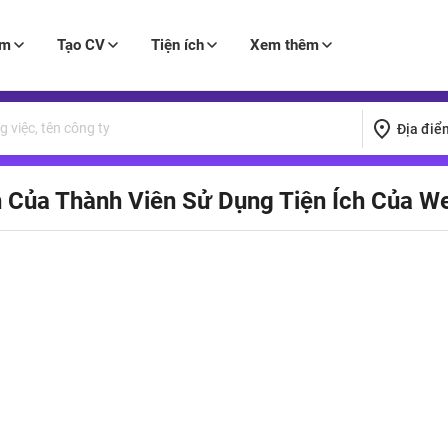
àm
Tạo CV
Tiện ích
Xem thêm
Địa điể
 Của Thành Viên Sử Dụng Tiện Ích Của W