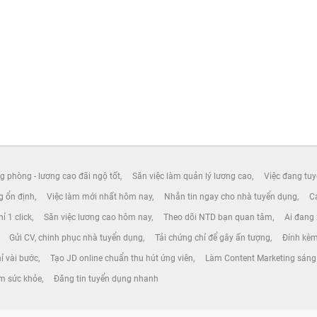
g phòng - lương cao đãi ngộ tốt
Săn việc làm quản lý lương cao
Việc đang tuy
ng ổn định
Việc làm mới nhất hôm nay
Nhắn tin ngay cho nhà tuyển dụng
Cá
ỉ 1 click
Săn việc lương cao hôm nay
Theo dõi NTD bạn quan tâm
Ai đang
Gửi CV, chinh phục nhà tuyển dụng
Tải chứng chỉ để gây ấn tượng
Đính kèm
ỉ vài bước
Tạo JD online chuẩn thu hút ứng viên
Làm Content Marketing sáng
ám sức khỏe
Đăng tin tuyển dụng nhanh