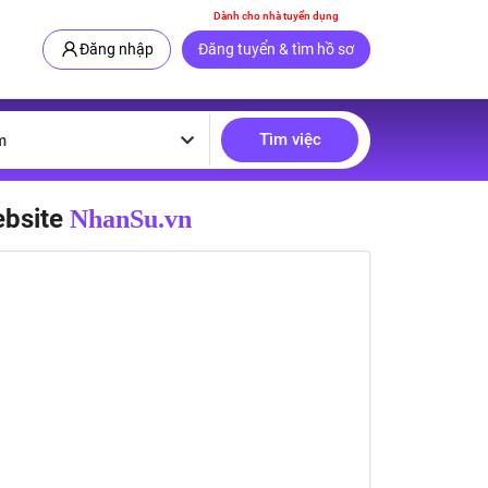
Dành cho nhà tuyển dụng
Đăng nhập
Đăng tuyển & tìm hồ sơ
Tìm việc
m
ebsite
NhanSu.vn