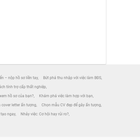
ển – nộp hồ sơ liền tay
Bứt phá thu nhập với việc làm BĐS
ch tính trợ cấp thất nghiệp
 xem hồ sơ của bạn?
Khám phá việc làm hợp với bạn
 cover letter ấn tượng
Chọn mẫu CV đẹp để gây ấn tượng
 tạo ngay
Nhảy việc: Cơ hội hay rủi ro?