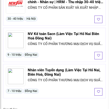
chính - Nhân sự | HRM - Thu nhập 30-40 triệu
& Thưởng KPI + Cổ tức bền vững | Đi làm
CÔNG TY CỔ PHẦN SẢN XUẤT VÀ XUẤT NHẬP
ngay
KHẨU TÂN THÁI SƠN
30 - 40 triệu
Hà Nội
NV Kế toán Sacn (Làm Việc Tại Hố Nai Biên
Hoà Đồng Nai)
CÔNG TY CỔ PHẦN THƯƠNG MẠI DỊCH VỤ SUẤT
ĂN VÀ VỆ SINH CÔNG NGHIỆP SAO VIỆT
9 - 10 triệu
Đồng Nai
Nhân viên Tuyển dụng (Làm Việc Tại Hố Nai,
Biên Hoà, Đồng Nai)
CÔNG TY CỔ PHẦN THƯƠNG MẠI DỊCH VỤ SUẤT
ĂN VÀ VỆ SINH CÔNG NGHIỆP SAO VIỆT
7 - 10 triệu
Đồng Nai