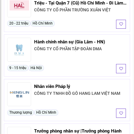
Triệu - Tại Quận 7 (Cũ) Hồ Chí Minh - Đi Làm
Ngay)
CÔNG TY CỔ PHẦN TRƯỜNG XUÂN VIỆT
20 - 22 triệu
Hồ Chí Minh
Hành chính nhân sự (Gia Lâm - HN)
CÔNG TY CỔ PHẦN TẬP ĐOÀN DMA
9 - 15 triệu
Hà Nội
Nhân viên Pháp lý
CÔNG TY TNHH ĐỒ GỖ HANG LAM VIỆT NAM
Thương lượng
Hồ Chí Minh
Trưởng phòng nhân sự |Trưởng phòng Hành