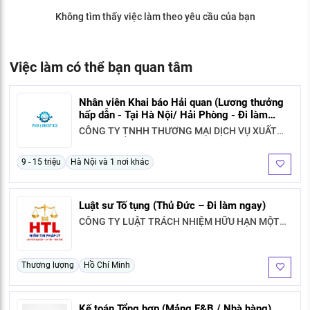
KHÁM PHÁ NGHỀ NGHIỆP
Không tìm thấy việc làm theo yêu cầu của bạn
Tử vi nghề nghiệp
Kỹ năng nghề nghiệp
Việc làm có thể bạn quan tâm
HƯỚNG NGHIỆP VIỆC LÀM
Nhân viên Khai báo Hải quan (Lương thưởng
Đặc trưng từng nghề
hấp dẫn - Tại Hà Nội/ Hải Phòng - Đi làm
ngay)
CÔNG TY TNHH THƯƠNG MẠI DỊCH VỤ XUẤT
Xu hướng việc làm
NHẬP KHẨU VNO
9 - 15 triệu
Hà Nội và 1 nơi khác
XÂY DỰNG VÀ PHÁT TRIỂN ĐỘI NGŨ
NHÂN SỰ
Luật sư Tố tụng (Thủ Đức – Đi làm ngay)
TUYỂN DỤNG VIỆC LÀM
CÔNG TY LUẬT TRÁCH NHIỆM HỮU HẠN MỘT
THÀNH VIÊN HTL HƯNG THỊNH
Thương lượng
Hồ Chí Minh
Kế toán Tổng hợp (Mảng F&B / Nhà hàng)