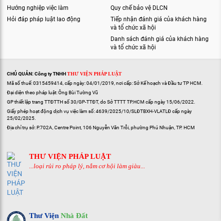
Hướng nghiệp việc làm
Quy chế bảo vệ DLCN
Hỏi đáp pháp luật lao động
Tiếp nhận đánh giá của khách hàng
và tổ chức xã hội
Danh sách đánh giá của khách hàng
và tổ chức xã hội
CHỦ QUẢN: Công ty TNHH
THƯ VIỆN PHÁP LUẬT
Mã số thuế: 0315459414, cấp ngày: 04/01/2019, nơi cấp: Sở Kế hoạch và Đầu tư TP HCM.
Đại diện theo pháp luật: Ông Bùi Tường Vũ
GP thiết lập trang TTĐTTH số 30/GP-TTĐT, do Sở TTTT TP.HCM cấp ngày 15/06/2022.
Giấy phép hoạt động dịch vụ việc làm số: 4639/2025/10/SLĐTBXH-VLATLĐ cấp ngày
25/02/2025.
Địa chỉ trụ sở: P.702A, Centre Point, 106 Nguyễn Văn Trỗi, phường Phú Nhuận, TP. HCM
THƯ VIỆN PHÁP LUẬT
...loại rủi ro pháp lý, nắm cơ hội làm giàu...
Thư Viện
Nhà Đất