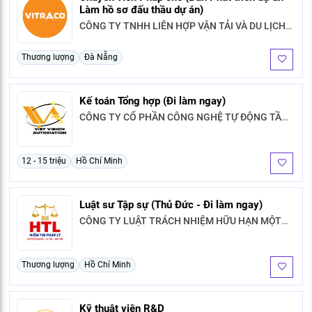
Làm hồ sơ đấu thầu dự án)
CÔNG TY TNHH LIÊN HỢP VẬN TẢI VÀ DU LỊCH
VI.TRA.CO
Thương lượng
Đà Nẵng
Kế toán Tổng hợp (Đi làm ngay)
CÔNG TY CỔ PHẦN CÔNG NGHỆ TỰ ĐỘNG TẦM
NHÌN
12 - 15 triệu
Hồ Chí Minh
Luật sư Tập sự (Thủ Đức - Đi làm ngay)
CÔNG TY LUẬT TRÁCH NHIỆM HỮU HẠN MỘT
THÀNH VIÊN HTL HƯNG THỊNH
Thương lượng
Hồ Chí Minh
Kỹ thuật viên R&D