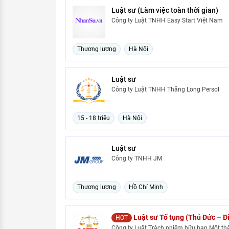
Luật sư (Làm việc toàn thời gian)
Công ty Luật TNHH Easy Start Việt Nam
Thương lượng
Hà Nội
Luật sư
Công ty Luật TNHH Thăng Long Persol
15 - 18 triệu
Hà Nội
Luật sư
Công ty TNHH JM
Thương lượng
Hồ Chí Minh
Luật sư Tố tụng (Thủ Đức – Đ
HOT
Công ty Luật Trách nhiệm hữu hạn Một th