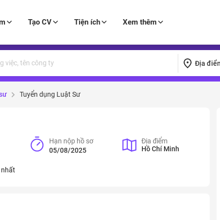
àm
Tạo CV
Tiện ích
Xem thêm
Địa điể
 sư
Tuyển dụng Luật Sư
Hạn nộp hồ sơ
Địa điểm
Hồ Chí Minh
05/08/2025
 nhất