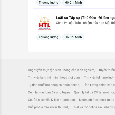
Thương lượng
Hồ Chí Minh
Luật sư Tập sự (Thủ Đức - Đi làm ng
Công ty Luật Trách nhiệm hữu hạn Một th
Thương lượng
Hồ Chí Minh
Ứng tuyển thực tập sinh không cần kinh nghiệm
Tuyển trưởn
Tìm việc làm thêm linh hoạt thời gian
Tìm việc full time lươ
Tự tính thuế thu nhập cá nhân online
Tính lương chính xác ch
Xem lại việc bạn đã ứng tuyển
Quản lý tất cả CV tại một nơi
Chuẩn bị sơ yếu lý lịch nhanh gọn
Nhận job freelancer tự d
Viết profile freelancer thu hút
Thiết kế CV online siêu nhanh