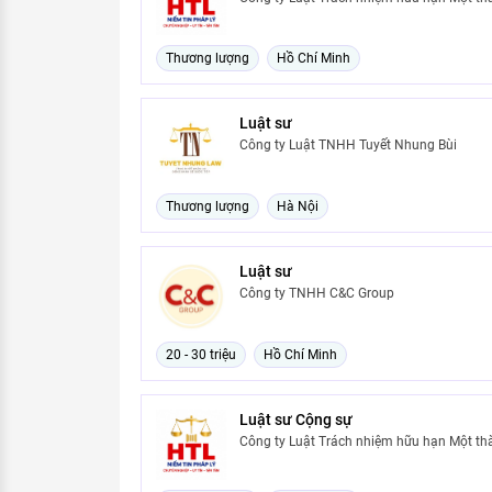
Thương lượng
Hồ Chí Minh
Luật sư
Công ty Luật TNHH Tuyết Nhung Bùi
Thương lượng
Hà Nội
Luật sư
Công ty TNHH C&C Group
20 - 30 triệu
Hồ Chí Minh
Luật sư Cộng sự
Công ty Luật Trách nhiệm hữu hạn Một th