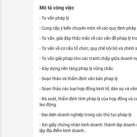
KHÁM PHÁ NGHỀ NGHIỆP
Mô tả công việc
Tử vi nghề nghiệp
- Tư vấn pháp lý
- Cung cấp ý kiến chuyên môn về các quy định pháp 
Kỹ năng nghề nghiệp
- Tư vấn, giải đáp thắc mắc về các vấn đề pháp lý tr
HƯỚNG NGHIỆP VIỆC LÀM
- Tư vấn về cơ cấu tổ chức, quy chế nội bộ và chính
Đặc trưng từng nghề
- Tư vấn giải pháp cho các tranh chấp giữa doanh ng
Xu hướng việc làm
- Xây dựng nền tảng pháp lý vững chắc
XÂY DỰNG VÀ PHÁT TRIỂN ĐỘI NGŨ
- Soạn thảo và thẩm định văn bản pháp lý
NHÂN SỰ
- Soạn thảo các loại hợp đồng kinh tế, dân sự và vă
TUYỂN DỤNG VIỆC LÀM
- Rà soát, thẩm định tính pháp lý của hợp đồng và cá
lao động.
- Đại diện doanh nghiệp trong các thủ tục pháp lý
- Xin giấy chứng nhận kinh doanh: thành lập doanh
lập địa điểm kinh doanh…