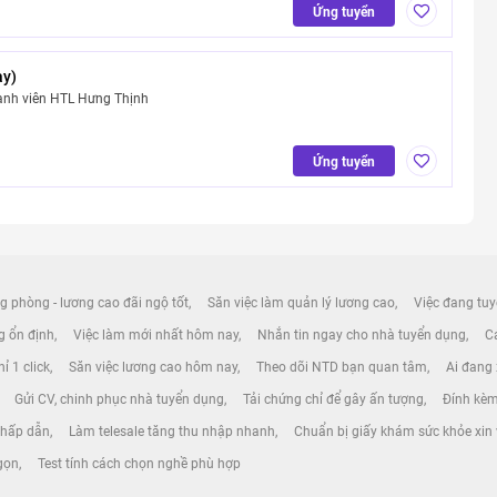
Ứng tuyển
ay)
ành viên HTL Hưng Thịnh
Ứng tuyển
g phòng - lương cao đãi ngộ tốt
Săn việc làm quản lý lương cao
Việc đang tuy
ng ổn định
Việc làm mới nhất hôm nay
Nhắn tin ngay cho nhà tuyển dụng
Cá
ỉ 1 click
Săn việc lương cao hôm nay
Theo dõi NTD bạn quan tâm
Ai đang
Gửi CV, chinh phục nhà tuyển dụng
Tải chứng chỉ để gây ấn tượng
Đính kèm
o hấp dẫn
Làm telesale tăng thu nhập nhanh
Chuẩn bị giấy khám sức khỏe xin 
 gọn
Test tính cách chọn nghề phù hợp