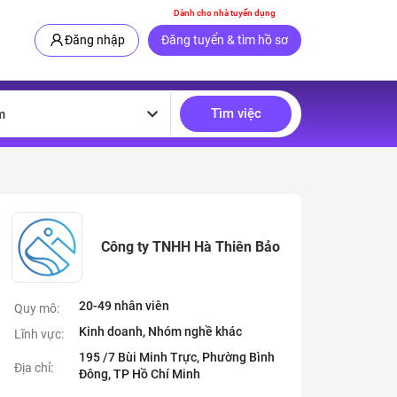
Dành cho nhà tuyển dụng
Đăng nhập
Đăng tuyển & tìm hồ sơ
Tìm việc
m
Công ty TNHH Hà Thiên Bảo
20-49 nhân viên
Quy mô:
Kinh doanh, Nhóm nghề khác
Lĩnh vực:
195 /7 Bùi Minh Trực, Phường Bình
Địa chỉ:
Đông, TP Hồ Chí Minh