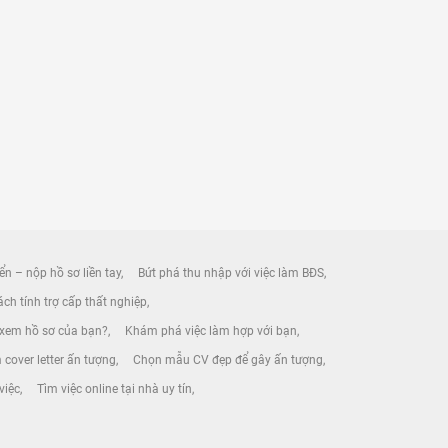
ển – nộp hồ sơ liền tay
Bứt phá thu nhập với việc làm BĐS
ch tính trợ cấp thất nghiệp
 xem hồ sơ của bạn?
Khám phá việc làm hợp với bạn
 cover letter ấn tượng
Chọn mẫu CV đẹp để gây ấn tượng
việc
Tìm việc online tại nhà uy tín