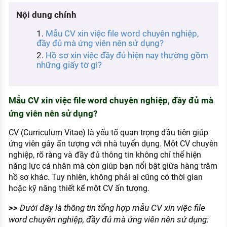
KHÁM PHÁ NGHỀ NGHIỆP
Nội dung chính
Tử vi nghề nghiệp
Mẫu CV xin việc file word chuyên nghiệp,
đầy đủ mà ứng viên nên sử dụng?
Kỹ năng nghề nghiệp
Hồ sơ xin việc đầy đủ hiện nay thường gồm
những giấy tờ gì?
HƯỚNG NGHIỆP VIỆC LÀM
Đặc trưng từng nghề
Mẫu CV xin việc file word chuyên nghiệp, đầy đủ mà
Xu hướng việc làm
ứng viên nên sử dụng?
XÂY DỰNG VÀ PHÁT TRIỂN ĐỘI NGŨ
NHÂN SỰ
CV (Curriculum Vitae) là yếu tố quan trọng đầu tiên giúp
ứng viên gây ấn tượng với nhà tuyển dụng. Một CV chuyên
TUYỂN DỤNG VIỆC LÀM
nghiệp, rõ ràng và đầy đủ thông tin không chỉ thể hiện
năng lực cá nhân mà còn giúp bạn nổi bật giữa hàng trăm
hồ sơ khác. Tuy nhiên, không phải ai cũng có thời gian
hoặc kỹ năng thiết kế một CV ấn tượng.
>>
Dưới đây là thông tin tổng hợp m
ẫu CV xin việc file
word chuyên nghiệp, đầy đủ mà ứng viên nên sử dụng
: