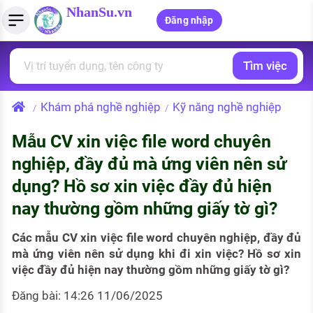
NhanSu.vn
Đăng nhập
Tìm việc
PHÁP LUẬT VIỆT NAM
Tìm việc làm
Quản lý CV
Tính lương Gross - Net
Văn bản pháp luật
Khám phá nghề nghiệp
Kỹ năng nghề nghiệp
/
/
Việc làm ngành luật
Tải CV lên
Tính thuế thu nhập cá nhân
Chính sách mới
Mẫu CV xin việc file word chuyên
Việc làm lương cao
Tạo CV trực tuyến
Tính trợ cấp thất nghiệp
PHÁP LUẬT LAO ĐỘNG
nghiệp, đầy đủ mà ứng viên nên sử
Lao động và tiền lương
Việc làm tốt nhất
dụng? Hồ sơ xin việc đầy đủ hiện
MẪU CV THEO STYLE
nay thường gồm những giấy tờ gì?
Bảo hiểm và phúc lợi
CÔNG TY
Mẫu CV đơn giản
Thuế thu nhập
Các mẫu CV xin việc file word chuyên nghiệp, đầy đủ
Danh sách nhà tuyển dụng
Mẫu CV hiện đại
mà ứng viên nên sử dụng khi đi xin việc? Hồ sơ xin
Hồ sơ biểu mẫu
việc đầy đủ hiện nay thường gồm những giấy tờ gì?
Nhà tuyển dụng hàng đầu
Đăng bài: 14:26 11/06/2025
Chính sách lao động