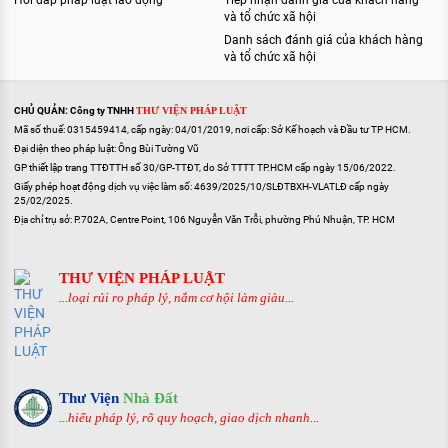
Hỏi đáp pháp luật lao động
Tiếp nhận đánh giá của khách hàng
và tổ chức xã hội
Danh sách đánh giá của khách hàng
và tổ chức xã hội
CHỦ QUẢN: Công ty TNHH
THƯ VIỆN PHÁP LUẬT
Mã số thuế: 0315459414, cấp ngày: 04/01/2019, nơi cấp: Sở Kế hoạch và Đầu tư TP HCM.
Đại diện theo pháp luật: Ông Bùi Tường Vũ
GP thiết lập trang TTĐTTH số 30/GP-TTĐT, do Sở TTTT TP.HCM cấp ngày 15/06/2022.
Giấy phép hoạt động dịch vụ việc làm số: 4639/2025/10/SLĐTBXH-VLATLĐ cấp ngày
25/02/2025.
Địa chỉ trụ sở: P.702A, Centre Point, 106 Nguyễn Văn Trỗi, phường Phú Nhuận, TP. HCM
THƯ VIỆN PHÁP LUẬT
...loại rủi ro pháp lý, nắm cơ hội làm giàu...
Thư Viện
Nhà Đất
...hiểu pháp lý, rõ quy hoạch, giao dịch nhanh...