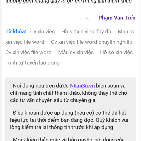
thường gồm những giấy tờ gì?
chỉ mang tính tham khảo.
Phạm Văn Tiến
1136
Từ khóa:
Cv xin việc
Hồ sơ xin việc đầy đủ
Mẫu cv
xin việc file word
Cv xin việc file word chuyên nghiệp
Cv xin việc file word
Mẫu cv xin việc
Hồ sơ xin việc
Trình tự tuyển lao động
- Nội dung nêu trên được
biên soạn và
NhanSu.vn
chỉ mang tính chất tham khảo, không thay thế cho
các tư vấn chuyên sâu từ chuyên gia.
- Điều khoản được áp dụng (nếu có) có thể đã hết
hiệu lực tại thời điểm bạn đang đọc. Quý khách vui
lòng kiểm tra lại thông tin trước khi áp dụng.
- Mọi ý kiến thắc mắc về bản quyền, nội dung của