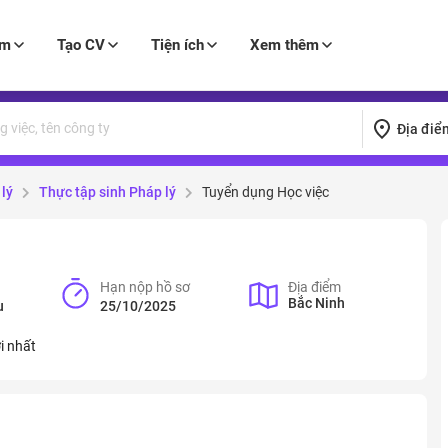
àm
Tạo CV
Tiện ích
Xem thêm
Địa điể
lý
Thực tập sinh Pháp lý
Tuyển dụng Học việc
Hạn nộp hồ sơ
Địa điểm
Bắc Ninh
u
25/10/2025
 nhất