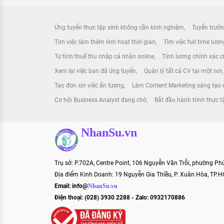
Ứng tuyển thực tập sinh không cần kinh nghiệm
Tuyển trưởn
Tìm việc làm thêm linh hoạt thời gian
Tìm việc full time lươ
Tự tính thuế thu nhập cá nhân online
Tính lương chính xác ch
Xem lại việc bạn đã ứng tuyển
Quản lý tất cả CV tại một nơi
Tạo đơn xin việc ấn tượng
Làm Content Marketing sáng tạo 
Cơ hội Business Analyst đang chờ
Bắt đầu hành trình thực 
NhanSu.vn
Trụ sở: P.702A, Centre Point, 106 Nguyễn Văn Trỗi, phường P
Địa điểm Kinh Doanh: 19 Nguyễn Gia Thiều, P. Xuân Hòa, TP.
Email:
info@
NhanSu.vn
Điện thoại: (028) 3930 2288 - Zalo: 0932170886