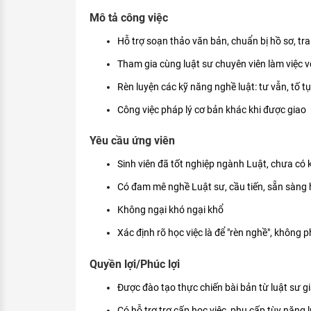
KHÁM PHÁ NGHỀ NGHIỆP
Mô tả công việc
Tử vi nghề nghiệp
Hỗ trợ soạn thảo văn bản, chuẩn bị hồ sơ, tr
Tham gia cùng luật sư chuyên viên làm việc 
Kỹ năng nghề nghiệp
Rèn luyện các kỹ năng nghề luật: tư vẫn, tố t
HƯỚNG NGHIỆP VIỆC LÀM
Công việc pháp lý cơ bản khác khi được giao
Đặc trưng từng nghề
Yêu cầu ứng viên
Xu hướng việc làm
Sinh viên đã tốt nghiệp ngành Luật, chưa có 
XÂY DỰNG VÀ PHÁT TRIỂN ĐỘI NGŨ
NHÂN SỰ
Có đam mê nghề Luật sư, cầu tiến, sẵn sàng h
TUYỂN DỤNG VIỆC LÀM
Không ngại khó ngại khổ
Xác định rõ học việc là để "rèn nghề", không p
Quyền lợi/Phúc lợi
Được đào tạo thực chiến bài bản từ luật sư g
Có hỗ trợ trợ cấp học việc, phụ cấp tùy năng