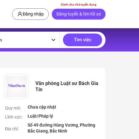
Dành cho nhà tuyển dụng
Đăng nhập
Đăng tuyển & tìm hồ sơ
Tìm việc
m
Văn phòng Luật sư Bách Gia
Tín
Chưa cập nhật
Quy mô:
Luật/Pháp lý
Lĩnh vực:
Số 49 đường Hùng Vương, Phường
Địa chỉ:
Bắc Giang, Bắc Ninh