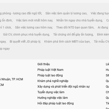
g phòng - lương cao đãi ngộ tốt
Săn việc làm quản lý lương cao
Việc đang tuy
ng ổn định
Việc làm mới nhất hôm nay
Nhắn tin ngay cho nhà tuyển dụng
Cá
ỉ 1 click
Săn việc lương cao hôm nay
Theo dõi NTD bạn quan tâm
Ai đang
Gửi CV, chinh phục nhà tuyển dụng
Tải chứng chỉ để gây ấn tượng
Đính kèm
ngay
Bí quyết viết JD pháp lý
Khám phá tính cách MBTI của bạn
Tải mẫu CV 
tập ngay
Giới thiệu
Li
Pháp luật Việt Nam
H
Pháp luật lao động
S
hú Nhuận, TP. HCM
Khám phá nghề nghiệp
Qu
HCM
Xây dựng và phát triển đội ngũ nhân sự
Qu
Tuyển dụng việc làm
Ch
Hướng nghiệp việc làm
Qu
Hỏi đáp pháp luật lao động
Ti