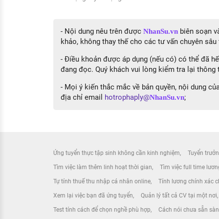
- Nội dung nêu trên được
biên soạn và
NhanSu.vn
khảo, không thay thế cho các tư vấn chuyên sâu 
- Điều khoản được áp dụng (nếu có) có thể đã hết
đang đọc. Quý khách vui lòng kiểm tra lại thông t
- Mọi ý kiến thắc mắc về bản quyền, nội dung của 
địa chỉ email
hotrophaply@
;
NhanSu.vn
Ứng tuyển thực tập sinh không cần kinh nghiệm
Tuyển trưởn
Tìm việc làm thêm linh hoạt thời gian
Tìm việc full time lươ
Tự tính thuế thu nhập cá nhân online
Tính lương chính xác ch
Xem lại việc bạn đã ứng tuyển
Quản lý tất cả CV tại một nơi
Test tính cách để chọn nghề phù hợp
Cách nói chưa sẵn sàn