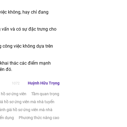
việc không, hay chỉ đang
g vấn và có sự đặc trưng cho
ng công việc không dựa trên
ể khai thác các điểm mạnh
ên đó.
Huỳnh Hữu Trọng
1072
 hồ‍ sơ‍ ứng‍ viên‍
Tầm‍ quan‍ trọng‍
iá‍ hồ‍ sơ‍ ứng‍ viên‍ mà nhà tuyển
nh‍ giá‍ hồ‍ sơ‍ ứng‍ viên‍ mà nhà
yển dụng
Phương thức nâng cao