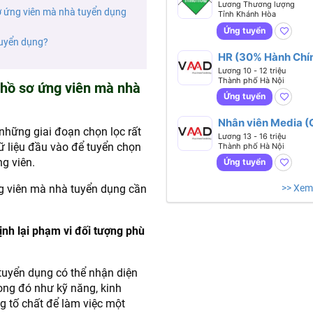
Lương Thương lượng
 sơ‍ ứng‍ viên‍ mà nhà tuyển dụng
Tỉnh Khánh Hòa
Ứng tuyển
tuyển dụng?
HR (30% Hành Chín
70% Tuyển Dụng)
Lương 10 - 12 triệu
Thành phố Hà Nội
 hồ‍ sơ‍ ứng‍ viên‍ mà nhà
Ứng tuyển
Nhân viên Media 
những giai đoạn chọn lọc rất
- Dựng)
Lương 13 - 16 triệu
ữ liệu đầu vào để tuyển chọn
Thành phố Hà Nội
g viên.
Ứng tuyển
>> Xem
 ứng‍ viên‍ mà nhà tuyển dụng cần
ịnh lại phạm vi đối tượng phù
hà tuyển dụng có thể nhận diện
ong đó như kỹ năng, kinh
g tố chất để làm việc một