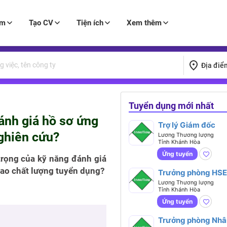
àm
Tạo CV
Tiện ích
Xem thêm
Địa điể
Tuyển dụng mới nhất
nh‍ giá‍ hồ‍ sơ‍ ứng‍
Trợ lý Giám đốc
ghiên cứu?
Lương Thương lượng
Tỉnh Khánh Hòa
Ứng tuyển
g‍ của‍ kỹ‍ năng‍ đánh‍ giá‍
 cao chất lượng tuyển dụng?
Trưởng phòng HSE
Lương Thương lượng
Tỉnh Khánh Hòa
Ứng tuyển
Trưởng phòng Nhâ