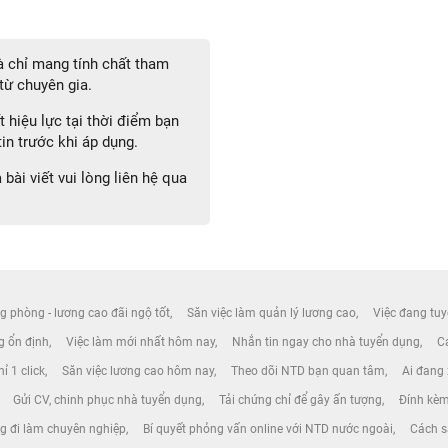
 chỉ mang tính chất tham
từ chuyên gia.
 hiệu lực tại thời điểm bạn
in trước khi áp dụng.
bài viết vui lòng liên hệ qua
g phòng - lương cao đãi ngộ tốt
Săn việc làm quản lý lương cao
Việc đang tuy
ng ổn định
Việc làm mới nhất hôm nay
Nhắn tin ngay cho nhà tuyển dụng
Cá
ỉ 1 click
Săn việc lương cao hôm nay
Theo dõi NTD bạn quan tâm
Ai đang
Gửi CV, chinh phục nhà tuyển dụng
Tải chứng chỉ để gây ấn tượng
Đính kèm
g đi làm chuyên nghiệp
Bí quyết phỏng vấn online với NTD nước ngoài
Cách s