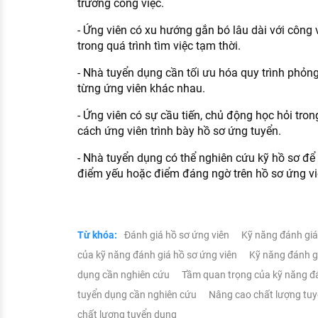
trường công việc.
- Ứng viên có xu hướng gắn bó lâu dài với công 
trong quá trình tìm việc tạm thời.
- Nhà tuyển dụng cần tối ưu hóa quy trình phỏn
từng ứng viên khác nhau.
- Ứng viên có sự cầu tiến, chủ động học hỏi tro
cách ứng viên trình bày hồ sơ ứng tuyển.
- Nhà tuyển dụng có thể nghiên cứu kỹ hồ sơ đ
điểm yếu hoặc điểm đáng ngờ trên hồ sơ ứng vi
Từ khóa:
Đánh‍ giá‍ hồ‍ sơ‍ ứng‍ viên‍
Kỹ‍ năng‍ đánh‍ giá‍
của‍ kỹ‍ năng‍ đánh‍ giá‍ hồ‍ sơ‍ ứng‍ viên‍
Kỹ‍ năng‍ đánh‍ g
dụng cần nghiên cứu
Tầm‍ quan‍ trọng‍ của‍ kỹ‍ năng‍ đá
tuyển dụng cần nghiên cứu
Nâng cao chất lượng tu
chất lượng tuyển dụng