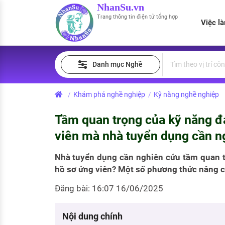
NhanSu.vn
Trang thông tin điện tử tổng hợp
Việc l
PHÁP LUẬT VIỆT NAM
Tìm việc làm
Quản lý CV
Tính lương Gross - Net
Danh mục Nghề
Văn bản pháp luật
Việc làm ngành luật
Tải CV lên
Tính thuế thu nhập cá nhân
Chính sách mới
Khám phá nghề nghiệp
Kỹ năng nghề nghiệp
/
/
Việc làm lương cao
Tạo CV trực tuyến
Tính trợ cấp thất nghiệp
PHÁP LUẬT LAO ĐỘNG
Tầm‍ quan‍ trọng‍ của‍ kỹ‍ năng‍ đá
Lao động và tiền lương
Việc làm tốt nhất
MẪU CV THEO STYLE
viên‍ mà nhà tuyển dụng cần n
Bảo hiểm và phúc lợi
CÔNG TY
Mẫu CV đơn giản
Nhà tuyển dụng cần nghiên cứu tầm‍ quan‍ trọn
hồ‍ sơ‍ ứng‍ viên‍? Một số phương thức nâng
Thuế thu nhập
Danh sách nhà tuyển dụng
Mẫu CV hiện đại
Đăng bài: 16:07 16/06/2025
Hồ sơ biểu mẫu
Nhà tuyển dụng hàng đầu
Chính sách lao động
Nội dung chính