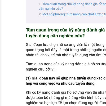
KHÁM PHÁ NGHỀ NGHIỆP
Tầm‍ quan‍ trọng‍ của‍ kỹ‍ năng‍ đánh‍ giá‍ hồ‍
cần nghiên cứu?
Tử vi nghề nghiệp
Một số phương thức nâng cao chất lượng 
Kỹ năng nghề nghiệp
Tầm‍ quan‍ trọng‍ của‍ kỹ‍ năng‍ đánh‍ giá‍
HƯỚNG NGHIỆP VIỆC LÀM
tuyển dụng cần nghiên cứu?
Đặc trưng từng nghề
Giai đoạn lựa chọn hồ sơ ứng viên là một trong 
Xu hướng việc làm
quan trọng bởi đây là một trong những nguồn d
nhân tài cho vị trí mà nhà tuyển dụng cần tìm ứn
XÂY DỰNG VÀ PHÁT TRIỂN ĐỘI NGŨ
NHÂN SỰ
Tầm‍ quan‍ trọng‍ của‍ kỹ‍ năng‍ đánh‍ giá‍ hồ‍ sơ‍
nghiên cứu bởi vì:
TUYỂN DỤNG VIỆC LÀM
(1) Giai đoạn này sẽ giúp nhà tuyển dụng xác đ
hợp với công việc và nhu cầu tuyển dụng.
Khi có kỹ năng‍ đánh‍ giá‍ hồ‍ sơ‍ ứng‍ viên‍ thì n
được toàn bộ những gì mà ứng viên trình bày tr
nghiệm và học lực để lựa chọn đúng người, đún