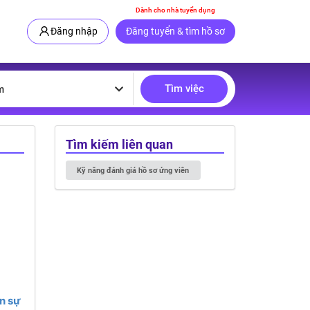
Dành cho nhà tuyển dụng
Đăng nhập
Đăng tuyển & tìm hồ sơ
Tìm việc
m
Tìm kiếm liên quan
Kỹ‍ năng‍ đánh‍ giá‍ hồ‍ sơ‍ ứng‍ viên‍
n sự