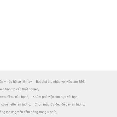
ển – nộp hồ sơ liền tay
Bứt phá thu nhập với việc làm BĐS
ch tính trợ cấp thất nghiệp
 xem hồ sơ của bạn?
Khám phá việc làm hợp với bạn
 cover letter ấn tượng
Chọn mẫu CV đẹp để gây ấn tượng
àng lọc ứng viên tiềm năng trong 5 phút