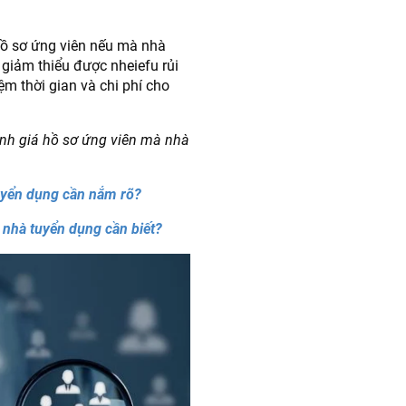
hồ‍ sơ‍ ứng‍ viên‍ nếu mà nhà
giảm thiểu được nheiefu rủi
ệm thời gian và chi phí cho
nh‍ giá‍ hồ‍ sơ‍ ứng‍ viên‍ mà nhà
uyển dụng cần nắm rõ?
 mà nhà tuyển dụng cần biết?