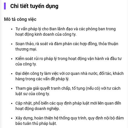
KHÁM PHÁ NGHỀ NGHIỆP
Chi tiết tuyển dụng
Tử vi nghề nghiệp
Mô tả công việc
Kỹ năng nghề nghiệp
Tư vấn pháp lý cho Ban lãnh đạo và các phòng ban trong
hoạt động kinh doanh của công ty.
HƯỚNG NGHIỆP VIỆC LÀM
Soạn thảo, rà soát và đàm phán các hợp đồng, thỏa thuận
Đặc trưng từng nghề
thương mại.
Kiểm soát rủi ro pháp lý trong hoạt động vận hành và đầu tư
Xu hướng việc làm
của công ty.
XÂY DỰNG VÀ PHÁT TRIỂN ĐỘI NGŨ
Đại diện công ty làm việc với cơ quan nhà nước, đối tác, khách
NHÂN SỰ
hàng trong các vấn đề pháp lý.
TUYỂN DỤNG VIỆC LÀM
Tham gia giải quyết tranh chấp, tố tụng (nếu có) với tư cách
luật sư của công ty.
Cập nhật, phổ biến các quy định pháp luật mới liên quan đến
hoạt động doanh nghiệp.
Xây dựng, hoàn thiện hệ thống quy trình, quy định nội bộ đảm
bảo tuân thủ pháp luật.