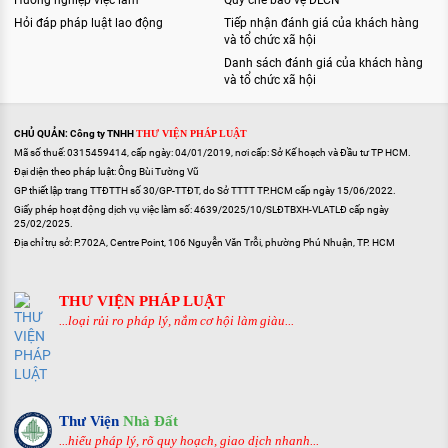
Hướng nghiệp việc làm
Quy chế bảo vệ DLCN
Hỏi đáp pháp luật lao động
Tiếp nhận đánh giá của khách hàng
và tổ chức xã hội
Danh sách đánh giá của khách hàng
và tổ chức xã hội
CHỦ QUẢN: Công ty TNHH
THƯ VIỆN PHÁP LUẬT
Mã số thuế: 0315459414, cấp ngày: 04/01/2019, nơi cấp: Sở Kế hoạch và Đầu tư TP HCM.
Đại diện theo pháp luật: Ông Bùi Tường Vũ
GP thiết lập trang TTĐTTH số 30/GP-TTĐT, do Sở TTTT TP.HCM cấp ngày 15/06/2022.
Giấy phép hoạt động dịch vụ việc làm số: 4639/2025/10/SLĐTBXH-VLATLĐ cấp ngày
25/02/2025.
Địa chỉ trụ sở: P.702A, Centre Point, 106 Nguyễn Văn Trỗi, phường Phú Nhuận, TP. HCM
THƯ VIỆN PHÁP LUẬT
...loại rủi ro pháp lý, nắm cơ hội làm giàu...
Thư Viện
Nhà Đất
...hiểu pháp lý, rõ quy hoạch, giao dịch nhanh...