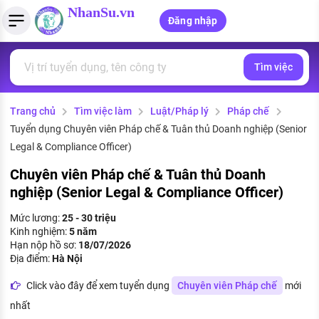
NhanSu.vn
Đăng nhập
Tìm việc
PHÁP LUẬT VIỆT NAM
Tìm việc làm
Quản lý CV
Tính lương Gross - Net
Văn bản pháp luật
Trang chủ
Tìm việc làm
Luật/Pháp lý
Pháp chế
Việc làm ngành luật
Tải CV lên
Tính thuế thu nhập cá nhân
Chính sách mới
Tuyển dụng Chuyên viên Pháp chế & Tuân thủ Doanh nghiệp (Senior
Việc làm lương cao
Tạo CV trực tuyến
Tính trợ cấp thất nghiệp
Legal & Compliance Officer)
PHÁP LUẬT LAO ĐỘNG
Chuyên viên Pháp chế & Tuân thủ Doanh
Lao động và tiền lương
Việc làm tốt nhất
MẪU CV THEO STYLE
nghiệp (Senior Legal & Compliance Officer)
Bảo hiểm và phúc lợi
CÔNG TY
Mẫu CV đơn giản
Mức lương:
25 - 30 triệu
Kinh nghiệm:
5 năm
Thuế thu nhập
Hạn nộp hồ sơ:
18/07/2026
Danh sách nhà tuyển dụng
Mẫu CV hiện đại
Địa điểm:
Hà Nội
Hồ sơ biểu mẫu
Click vào đây để xem tuyển dụng
Chuyên viên Pháp chế
mới
Nhà tuyển dụng hàng đầu
Chính sách lao động
nhất