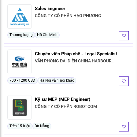
KHÁM PHÁ NGHỀ NGHIỆP
Sales Engineer
Tử vi nghề nghiệp
CÔNG TY CỔ PHẦN HẠO PHƯƠNG
Kỹ năng nghề nghiệp
Thương lượng
Hồ Chí Minh
HƯỚNG NGHIỆP VIỆC LÀM
Đặc trưng từng nghề
Chuyên viên Pháp chế - Legal Specialist
VĂN PHÒNG ĐẠI DIỆN CHINA HARBOUR
Xu hướng việc làm
ENGINEERING COMPANY LIMITED TẠI THÀNH
PHỐ HÀ NỘI
XÂY DỰNG VÀ PHÁT TRIỂN ĐỘI NGŨ
NHÂN SỰ
700 - 1200 USD
Hà Nội và 1 nơi khác
TUYỂN DỤNG VIỆC LÀM
Kỹ sư MEP (MEP Engineer)
CÔNG TY CỔ PHẦN ROBOTCOM
Trên 15 triệu
Đà Nẵng