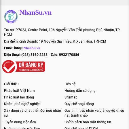
NhanSu.vn
Trụ sở: P.702A, Centre Point, 106 Nguyễn Văn Trỗi, phường Phú Nhuận, TP.
HCM
Địa điểm Kinh Doanh: 19 Nguyễn Gia Thiều, P. Xuân Hòa, TP.HCM
Email:
info@
NhanSu.vn
Điện thoại: (028) 3930 2288 - Zalo: 0932170886
Giới thiệu
Liên hệ
Pháp luật Việt Nam
Hướng dẫn sử dụng
Pháp luật lao động
Sitemap
Khám phá nghề nghiệp
Quy chế hoạt động
Xây dựng và phát triển đội ngũ nhân
Quy trình tiếp nhận và giải quyết khiếu
sự
nại, tranh chấp
Tuyển dụng việc làm
Chính sách bảo mật thông tin
Hướng nghiệp việc làm
Quy chế bảo vệ DLCN