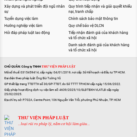
Xây dựng và phát triển đội ngũ nhân
Quy trình tiếp nhận và giải quyết khiếu
sự
nại, tranh chấp
Tuyển dụng việc làm
Chính sách bảo mật thông tin
Hướng nghiệp việc làm
Quy chế bảo vệ DLCN
Hỏi đáp pháp luật lao động
Tiếp nhận đánh giá của khách hàng
và tổ chức xã hội
Danh sách đánh giá của khách hàng
và tổ chức xã hội
CHỦ QUẢN: Công ty TNHH
THƯ VIỆN PHÁP LUẬT
Mã số thuế: 0315459414, cấp ngày: 04/01/2019, nơi cấp: Sở Kế hoạch và Đầu tư TP HCM.
Đại diện theo pháp luật: Ông Bùi Tường Vũ
GP thiết lập trang TTĐTTH số 30/GP-TTĐT, do Sở TTTT TP.HCM cấp ngày 15/06/2022.
Giấy phép hoạt động dịch vụ việc làm số: 4639/2025/10/SLĐTBXH-VLATLĐ cấp ngày
25/02/2025.
Địa chỉ trụ sở: P.702A, Centre Point, 106 Nguyễn Văn Trỗi, phường Phú Nhuận, TP. HCM
THƯ VIỆN PHÁP LUẬT
...loại rủi ro pháp lý, nắm cơ hội làm giàu...