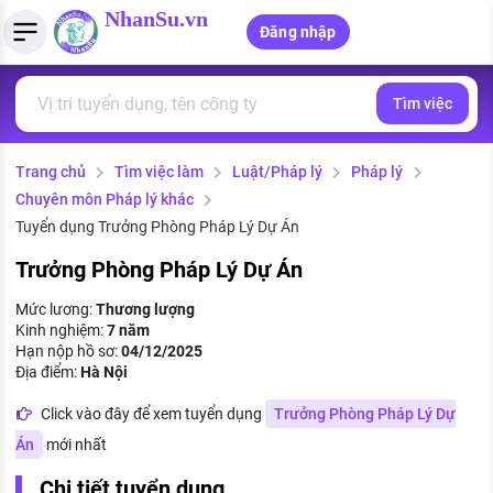
NhanSu.vn
Đăng nhập
Tìm việc
PHÁP LUẬT VIỆT NAM
Tìm việc làm
Quản lý CV
Tính lương Gross - Net
Văn bản pháp luật
Trang chủ
Tìm việc làm
Luật/Pháp lý
Pháp lý
Việc làm ngành luật
Tải CV lên
Tính thuế thu nhập cá nhân
Chính sách mới
Chuyên môn Pháp lý khác
Việc làm lương cao
Tạo CV trực tuyến
Tính trợ cấp thất nghiệp
Tuyển dụng Trưởng Phòng Pháp Lý Dự Án
PHÁP LUẬT LAO ĐỘNG
Trưởng Phòng Pháp Lý Dự Án
Lao động và tiền lương
Việc làm tốt nhất
MẪU CV THEO STYLE
Mức lương:
Thương lượng
Bảo hiểm và phúc lợi
Kinh nghiệm:
7 năm
CÔNG TY
Mẫu CV đơn giản
Hạn nộp hồ sơ:
04/12/2025
Thuế thu nhập
Địa điểm:
Hà Nội
Danh sách nhà tuyển dụng
Mẫu CV hiện đại
Click vào đây để xem tuyển dụng
Trưởng Phòng Pháp Lý Dự
Hồ sơ biểu mẫu
Nhà tuyển dụng hàng đầu
Án
mới nhất
Chính sách lao động
Chi tiết tuyển dụng