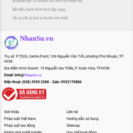
Bí quyết tạo JD chuẩn SEO thu hút nhân tài
Bắt đầu hành trình thực tập ngay
Tải sơ yếu lý lịch tự thuật mới nhất
NhanSu.vn
Trụ sở: P.702A, Centre Point, 106 Nguyễn Văn Trỗi, phường Phú Nhuận, TP.
HCM
Địa điểm Kinh Doanh: 19 Nguyễn Gia Thiều, P. Xuân Hòa, TP.HCM
Email:
info@
NhanSu.vn
Điện thoại: (028) 3930 2288 - Zalo: 0932170886
Giới thiệu
Liên hệ
Pháp luật Việt Nam
Hướng dẫn sử dụng
Pháp luật lao động
Sitemap
Khám phá nghề nghiệp
Quy chế hoạt động