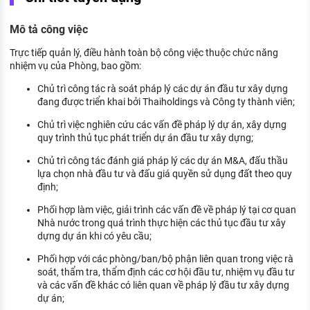
KHÁM PHÁ NGHỀ NGHIỆP
Mô tả công việc
Tử vi nghề nghiệp
Trực tiếp quản lý, điều hành toàn bộ công việc thuộc chức năng
Kỹ năng nghề nghiệp
nhiệm vụ của Phòng, bao gồm:
HƯỚNG NGHIỆP VIỆC LÀM
Chủ trì công tác rà soát pháp lý các dự án đầu tư xây dựng
đang được triển khai bởi Thaiholdings và Công ty thành viên;
Đặc trưng từng nghề
Chủ trì việc nghiên cứu các vấn đề pháp lý dự án, xây dựng
quy trình thủ tục phát triển dự án đầu tư xây dựng;
Xu hướng việc làm
Chủ trì công tác đánh giá pháp lý các dự án M&A, đấu thầu
XÂY DỰNG VÀ PHÁT TRIỂN ĐỘI NGŨ
lựa chọn nhà đầu tư và đấu giá quyền sử dụng đất theo quy
NHÂN SỰ
định;
TUYỂN DỤNG VIỆC LÀM
Phối hợp làm việc, giải trình các vấn đề về pháp lý tại cơ quan
Nhà nước trong quá trình thực hiện các thủ tục đầu tư xây
dựng dự án khi có yêu cầu;
Phối hợp với các phòng/ban/bộ phận liên quan trong việc rà
soát, thẩm tra, thẩm định các cơ hội đầu tư, nhiệm vụ đầu tư
và các vấn đề khác có liên quan về pháp lý đầu tư xây dựng
dự án;