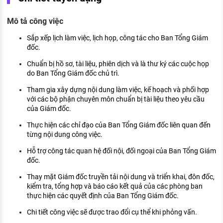
KHÁM PHÁ NGHỀ NGHIỆP
Mô tả công việc
Tử vi nghề nghiệp
Sắp xếp lịch làm việc, lịch họp, công tác cho Ban Tổng Giám
Kỹ năng nghề nghiệp
đốc.
HƯỚNG NGHIỆP VIỆC LÀM
Chuẩn bị hồ sơ, tài liệu, phiên dịch và là thư ký các cuộc họp
do Ban Tổng Giám đốc chủ trì.
Đặc trưng từng nghề
Tham gia xây dựng nội dung làm việc, kế hoạch và phối hợp
với các bộ phận chuyên môn chuẩn bị tài liệu theo yêu cầu
Xu hướng việc làm
của Giám đốc.
XÂY DỰNG VÀ PHÁT TRIỂN ĐỘI NGŨ
Thực hiện các chỉ đạo của Ban Tổng Giám đốc liên quan đến
NHÂN SỰ
từng nội dung công việc.
TUYỂN DỤNG VIỆC LÀM
Hỗ trợ công tác quan hệ đối nội, đối ngoại của Ban Tổng Giám
đốc.
Thay mặt Giám đốc truyền tải nội dung và triển khai, đôn đốc,
kiểm tra, tổng hợp và báo cáo kết quả của các phòng ban
thực hiện các quyết định của Ban Tổng Giám đốc.
Chi tiết công việc sẽ được trao đổi cụ thể khi phỏng vấn.