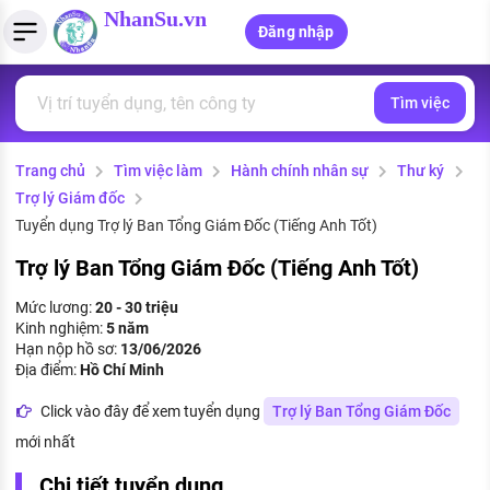
NhanSu.vn
Đăng nhập
Tìm việc
PHÁP LUẬT VIỆT NAM
Tìm việc làm
Quản lý CV
Tính lương Gross - Net
Văn bản pháp luật
Trang chủ
Tìm việc làm
Hành chính nhân sự
Thư ký
Việc làm ngành luật
Tải CV lên
Tính thuế thu nhập cá nhân
Chính sách mới
Trợ lý Giám đốc
Việc làm lương cao
Tạo CV trực tuyến
Tính trợ cấp thất nghiệp
Tuyển dụng Trợ lý Ban Tổng Giám Đốc (Tiếng Anh Tốt)
PHÁP LUẬT LAO ĐỘNG
Trợ lý Ban Tổng Giám Đốc (Tiếng Anh Tốt)
Lao động và tiền lương
Việc làm tốt nhất
MẪU CV THEO STYLE
Mức lương:
20 - 30 triệu
Bảo hiểm và phúc lợi
Kinh nghiệm:
5 năm
CÔNG TY
Mẫu CV đơn giản
Hạn nộp hồ sơ:
13/06/2026
Thuế thu nhập
Địa điểm:
Hồ Chí Minh
Danh sách nhà tuyển dụng
Mẫu CV hiện đại
Click vào đây để xem tuyển dụng
Trợ lý Ban Tổng Giám Đốc
Hồ sơ biểu mẫu
Nhà tuyển dụng hàng đầu
mới nhất
Chính sách lao động
Chi tiết tuyển dụng