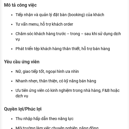
KHÁM PHÁ NGHỀ NGHIỆP
Mô tả công việc
Tử vi nghề nghiệp
Tiếp nhận và quản lý đặt bàn (booking) của khách
Tư vấn menu, hỗ trợ khách order
Kỹ năng nghề nghiệp
Chăm sóc khách hàng trước – trong – sau khi sử dụng dịch
HƯỚNG NGHIỆP VIỆC LÀM
vụ
Đặc trưng từng nghề
Phát triển tệp khách hàng thân thiết, hỗ trợ bán hàng
Xu hướng việc làm
Yêu cầu ứng viên
XÂY DỰNG VÀ PHÁT TRIỂN ĐỘI NGŨ
Nữ, giao tiếp tốt, ngoại hình ưa nhìn
NHÂN SỰ
Nhanh nhẹn, thân thiện, có kỹ năng bán hàng
TUYỂN DỤNG VIỆC LÀM
Ưu tiên ứng viên có kinh nghiệm trong nhà hàng, F&B hoặc
dịch vụ
Quyền lợi/Phúc lợi
Thu nhập hấp dẫn theo năng lực
Môi trường làm việc chuyên nghiệp, năng động