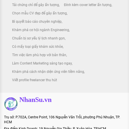
Tải chứng chỉ để gây ấn tượng
Đính kèm cover letter ấn tượng
Chọn mẫu CV đẹp để gây ấn tượng
Bí quyết báo cáo chuyên nghiệp
Khám phá cơ hội ngành Engineering
Chuẩn bị sơ yếu lý lịch nhanh gọn
Có mấy loại giấy khám sức khỏe
Tìm việc làm phù hợp với bản thân
Làm Content Marketing sáng tạo ngay
Khám phá cách nhận diện ứng viên tiềm năng
Viết profile freelancer thu hút
NhanSu.vn
Trụ sở: P.702A, Centre Point, 106 Nguyễn Văn Trỗi, phường Phú Nhuận, TP.
HCM
Địa điểm Kinh Doanh: 19 Nguyễn Gia Thiều, P. Xuân Hòa, TP.HCM