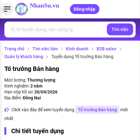
NhanSu.vn
Đăng nhập
Tìm việc
PHÁP LUẬT VIỆT NAM
Tìm việc làm
Quản lý CV
Tính lương Gross - Net
Văn bản pháp luật
Trang chủ
Tìm việc làm
Kinh doanh
B2B sales
Việc làm ngành luật
Tải CV lên
Tính thuế thu nhập cá nhân
Chính sách mới
Quản lý khách hàng
Tuyển dụng Tổ trưởng Bán hàng
Việc làm lương cao
Tạo CV trực tuyến
Tính trợ cấp thất nghiệp
PHÁP LUẬT LAO ĐỘNG
Tổ trưởng Bán hàng
Lao động và tiền lương
Việc làm tốt nhất
Mức lương:
Thương lượng
MẪU CV THEO STYLE
Kinh nghiệm:
2 năm
Bảo hiểm và phúc lợi
Hạn nộp hồ sơ:
20/04/2026
CÔNG TY
Mẫu CV đơn giản
Địa điểm:
Đồng Nai
Thuế thu nhập
Danh sách nhà tuyển dụng
Click vào đây để xem tuyển dụng
Tổ trưởng Bán hàng
mới
Mẫu CV hiện đại
nhất
Hồ sơ biểu mẫu
Nhà tuyển dụng hàng đầu
Chi tiết tuyển dụng
Chính sách lao động