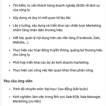
KHÁM PHÁ NGHỀ NGHIỆP
Tìm kiếm, tư vấn khách hàng doanh nghiệp (B2B) về dịch vụ
của công ty.
Tử vi nghề nghiệp
Xây dựng và duy trì mối quan hệ lâu dài.
Kỹ năng nghề nghiệp
Lên ý tưởng, xây dựng và triển khai các chiến lược Marketing
HƯỚNG NGHIỆP VIỆC LÀM
nhằm tăng nhận diện thương hiệu.
Viết bài, quản lý nội dung trên các nền tảng (Facebook, Zalo,
Đặc trưng từng nghề
Website,…).
Xu hướng việc làm
Thực hiện các hoạt động truyền thông, quảng bá thương hiệu
cho công ty.
XÂY DỰNG VÀ PHÁT TRIỂN ĐỘI NGŨ
NHÂN SỰ
Phối hợp triển khai các dự án kinh doanh/marketing.
TUYỂN DỤNG VIỆC LÀM
Thực hiện các công việc liên quan khác theo phân công.
Yêu cầu ứng viên
Trình độ chuyên môn: Đại học/ Cao đẳng (bắt buộc)
Kinh nghiệm: làm việc trong lĩnh vực Sale B2B, Sale Manager,
Marketing (ưu tiên)