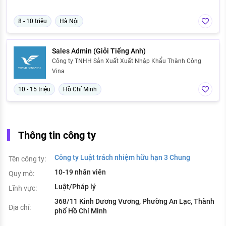
8 - 10 triệu
Hà Nội
Sales Admin (Giỏi Tiếng Anh)
Công ty TNHH Sản Xuất Xuất Nhập Khẩu Thành Công
Vina
10 - 15 triệu
Hồ Chí Minh
Thông tin công ty
Công ty Luật trách nhiệm hữu hạn 3 Chung
Tên công ty:
10-19 nhân viên
Quy mô:
Luật/Pháp lý
Lĩnh vực:
368/11 Kinh Dương Vương, Phường An Lạc, Thành
Địa chỉ:
phố Hồ Chí Minh