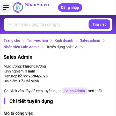
NhanSu.vn
Đăng nhập
Tìm việc
PHÁP LUẬT VIỆT NAM
Tìm việc làm
Quản lý CV
Tính lương Gross - Net
Văn bản pháp luật
Trang chủ
Tìm việc làm
Kinh doanh
Sales admin
Việc làm ngành luật
Tải CV lên
Tính thuế thu nhập cá nhân
Chính sách mới
Nhân viên Sale Admin
Tuyển dụng Sales Admin
Việc làm lương cao
Tạo CV trực tuyến
Tính trợ cấp thất nghiệp
PHÁP LUẬT LAO ĐỘNG
Sales Admin
Lao động và tiền lương
Việc làm tốt nhất
Mức lương:
Thương lượng
MẪU CV THEO STYLE
Kinh nghiệm:
1 năm
Bảo hiểm và phúc lợi
Hạn nộp hồ sơ:
25/04/2026
CÔNG TY
Mẫu CV đơn giản
Địa điểm:
Hồ Chí Minh
Thuế thu nhập
Danh sách nhà tuyển dụng
Click vào đây để xem tuyển dụng
Sales Admin
mới nhất
Mẫu CV hiện đại
Hồ sơ biểu mẫu
Chi tiết tuyển dụng
Nhà tuyển dụng hàng đầu
Chính sách lao động
Mô tả công việc