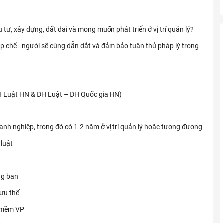
 tư, xây dựng, đất đai và mong muốn phát triển ở vị trí quản lý?
 chế - người sẽ cùng dẫn dắt và đảm bảo tuân thủ pháp lý trong
H Luật HN & ĐH Luật – ĐH Quốc gia HN)
nh nghiệp, trong đó có 1-2 năm ở vị trí quản lý hoặc tương đương
luật
ng ban
 ưu thế
n mềm VP