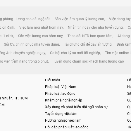
g phòng - lương cao đãi ngộ tốt
Săn việc làm quản lý lương cao
Việc đang tuy
ng ổn định
Việc làm mới nhất hôm nay
Nhắn tin ngay cho nhà tuyển dụng
Cá
ỉ 1 click
Săn việc lương cao hôm nay
Theo dõi NTD bạn quan tâm
Ai đang
Gửi CV, chinh phục nhà tuyển dụng
Tải chứng chỉ để gây ấn tượng
Đính kèm
iếng Anh chuyên nghiệp ngay
Cơ hội cho kỹ sư mới tốt nghiệp
Tìm việc online t
ng viên tiềm năng trong 5 phút
Tuyển dụng chăm sóc khách hàng lương cao
Giới thiệu
Li
Pháp luật Việt Nam
H
Pháp luật lao động
S
hú Nhuận, TP. HCM
Khám phá nghề nghiệp
Qu
HCM
Xây dựng và phát triển đội ngũ nhân sự
Qu
Tuyển dụng việc làm
Ch
Hướng nghiệp việc làm
Qu
Hỏi đáp pháp luật lao động
Ti