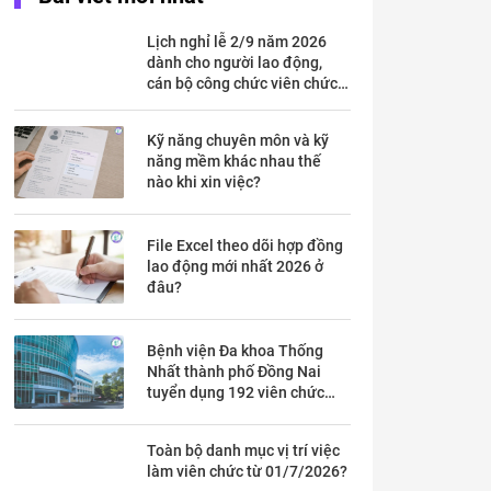
Lịch nghỉ lễ 2/9 năm 2026
dành cho người lao động,
cán bộ công chức viên chức
chi tiết trong mấy ngày?
Kỹ năng chuyên môn và kỹ
năng mềm khác nhau thế
nào khi xin việc?
File Excel theo dõi hợp đồng
lao động mới nhất 2026 ở
đâu?
Bệnh viện Đa khoa Thống
Nhất thành phố Đồng Nai
tuyển dụng 192 viên chức
theo Thông báo 53 chi tiết ra
sao?
Toàn bộ danh mục vị trí việc
làm viên chức từ 01/7/2026?