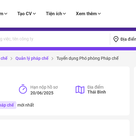
àm
Tạo CV
Tiện ích
Xem thêm
Địa điể
 chế
Quản lý pháp chế
Tuyển dụng Phó phòng Pháp chế
Hạn nộp hồ sơ
Địa điểm
Thái Bình
20/06/2025
háp chế
mới nhất