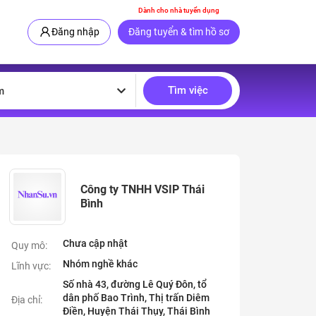
Dành cho nhà tuyển dụng
Đăng nhập
Đăng tuyển & tìm hồ sơ
Tìm việc
m
Công ty TNHH VSIP Thái
Bình
Chưa cập nhật
Quy mô:
Nhóm nghề khác
Lĩnh vực:
Số nhà 43, đường Lê Quý Đôn, tổ
dân phố Bao Trình, Thị trấn Diêm
Địa chỉ:
Điền, Huyện Thái Thụy, Thái Bình