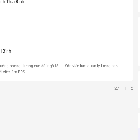
tỉnh Thái Bình
i Bình
rưởng phòng - lương cao đãi ngộ tốt
Săn việc làm quản lý lương cao
ới việc làm BĐS
27 | 2