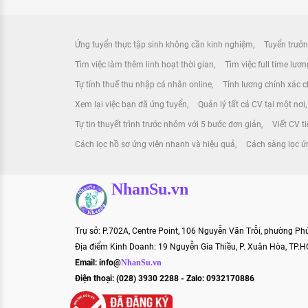
Ứng tuyển thực tập sinh không cần kinh nghiệm
Tuyển trưởn
Tìm việc làm thêm linh hoạt thời gian
Tìm việc full time lươ
Tự tính thuế thu nhập cá nhân online
Tính lương chính xác ch
Xem lại việc bạn đã ứng tuyển
Quản lý tất cả CV tại một nơi
Tự tin thuyết trình trước nhóm với 5 bước đơn giản
Viết CV t
Cách lọc hồ sơ ứng viên nhanh và hiệu quả
Cách sàng lọc ứ
NhanSu.vn
Trụ sở: P.702A, Centre Point, 106 Nguyễn Văn Trỗi, phường P
Địa điểm Kinh Doanh: 19 Nguyễn Gia Thiều, P. Xuân Hòa, TP.
Email:
info@
NhanSu.vn
Điện thoại: (028) 3930 2288 - Zalo: 0932170886