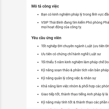
KHÁM PHÁ NGHỀ NGHIỆP
Mô tả công việc
Tử vi nghề nghiệp
Bạn có kinh nghiệm pháp lý trong lĩnh vực đầu
VSIP Thái Bình đang tìm kiếm Phó phòng Pháp
Kỹ năng nghề nghiệp
mọi hoạt động của công ty.
HƯỚNG NGHIỆP VIỆC LÀM
Yêu cầu ứng viên
Đặc trưng từng nghề
Tốt nghiệp ĐH chuyên ngành Luật (ưu tiên Đ
Xu hướng việc làm
Ưu tiên có chứng chỉ hành nghề Luật sư
XÂY DỰNG VÀ PHÁT TRIỂN ĐỘI NGŨ
Tối thiểu 5 năm kinh nghiệm làm pháp chế Doa
NHÂN SỰ
Kỹ năng soạn thảo & phân tích văn bản pháp 
TUYỂN DỤNG VIỆC LÀM
Kỹ năng quản lý công việc & nhân sự
Khả năng làm việc nhóm & phối hợp các phò
Giao tiếp tốt, thành thạo tiếng Anh pháp lý là
Kỹ năng máy tính tốt & thành thạo các phầ