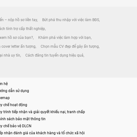
ển – nộp hồ sơ liền tay
Bứt phá thu nhập với việc làm BĐS
ch tính trợ cấp thất nghiệp
 xem hồ sơ của bạn?
Khám phá việc làm hợp với bạn
 cover letter ấn tượng
Chọn mẫu CV đẹp để gây ấn tượng
ại nhà uy tín
Cách đăng tin tuyển dụng hiệu quả
ên hệ
ướng dẫn sử dụng
itemap
y chế hoạt động
y trình tiếp nhận và giải quyết khiếu nại, tranh chấp
ính sách bảo mật thông tin
y chế bảo vệ DLCN
ếp nhận đánh giá của khách hàng và tổ chức xã hội