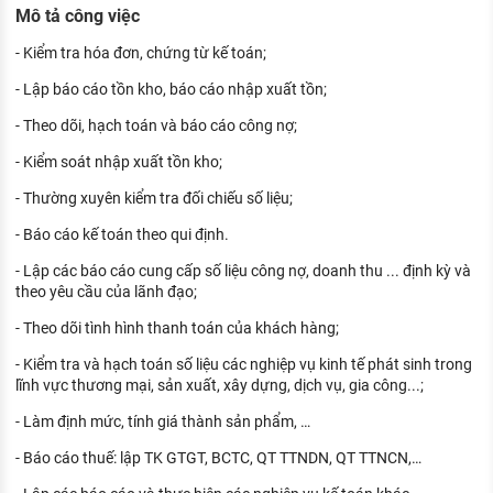
Mô tả công việc
KHÁM PHÁ NGHỀ NGHIỆP
Tử vi nghề nghiệp
- Kiểm tra hóa đơn, chứng từ kế toán;
- Lập báo cáo tồn kho, báo cáo nhập xuất tồn;
Kỹ năng nghề nghiệp
- Theo dõi, hạch toán và báo cáo công nợ;
HƯỚNG NGHIỆP VIỆC LÀM
- Kiểm soát nhập xuất tồn kho;
Đặc trưng từng nghề
- Thường xuyên kiểm tra đối chiếu số liệu;
Xu hướng việc làm
- Báo cáo kế toán theo qui định.
XÂY DỰNG VÀ PHÁT TRIỂN ĐỘI NGŨ
- Lập các báo cáo cung cấp số liệu công nợ, doanh thu ... định kỳ và
NHÂN SỰ
theo yêu cầu của lãnh đạo;
TUYỂN DỤNG VIỆC LÀM
- Theo dõi tình hình thanh toán của khách hàng;
- Kiểm tra và hạch toán số liệu các nghiệp vụ kinh tế phát sinh trong
lĩnh vực thương mại, sản xuất, xây dựng, dịch vụ, gia công...;
- Làm định mức, tính giá thành sản phẩm, …
- Báo cáo thuế: lập TK GTGT, BCTC, QT TTNDN, QT TTNCN,…