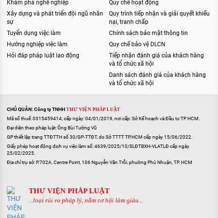
Khám phá nghề nghiệp
Quy chế hoạt động
Xây dựng và phát triển đội ngũ nhân
Quy trình tiếp nhận và giải quyết khiếu
sự
nại, tranh chấp
Tuyển dụng việc làm
Chính sách bảo mật thông tin
Hướng nghiệp việc làm
Quy chế bảo vệ DLCN
Hỏi đáp pháp luật lao động
Tiếp nhận đánh giá của khách hàng
và tổ chức xã hội
Danh sách đánh giá của khách hàng
và tổ chức xã hội
CHỦ QUẢN: Công ty TNHH
THƯ VIỆN PHÁP LUẬT
Mã số thuế: 0315459414, cấp ngày: 04/01/2019, nơi cấp: Sở Kế hoạch và Đầu tư TP HCM.
Đại diện theo pháp luật: Ông Bùi Tường Vũ
GP thiết lập trang TTĐTTH số 30/GP-TTĐT, do Sở TTTT TP.HCM cấp ngày 15/06/2022.
Giấy phép hoạt động dịch vụ việc làm số: 4639/2025/10/SLĐTBXH-VLATLĐ cấp ngày
25/02/2025.
Địa chỉ trụ sở: P.702A, Centre Point, 106 Nguyễn Văn Trỗi, phường Phú Nhuận, TP. HCM
THƯ VIỆN PHÁP LUẬT
...loại rủi ro pháp lý, nắm cơ hội làm giàu...