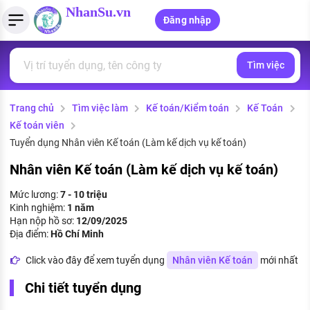
NhanSu.vn
Đăng nhập
Tìm việc
PHÁP LUẬT VIỆT NAM
Tìm việc làm
Quản lý CV
Tính lương Gross - Net
Văn bản pháp luật
Trang chủ
Tìm việc làm
Kế toán/Kiểm toán
Kế Toán
Việc làm ngành luật
Tải CV lên
Tính thuế thu nhập cá nhân
Chính sách mới
Kế toán viên
Việc làm lương cao
Tạo CV trực tuyến
Tính trợ cấp thất nghiệp
Tuyển dụng Nhân viên Kế toán (Làm kế dịch vụ kế toán)
PHÁP LUẬT LAO ĐỘNG
Nhân viên Kế toán (Làm kế dịch vụ kế toán)
Lao động và tiền lương
Việc làm tốt nhất
MẪU CV THEO STYLE
Mức lương:
7 - 10 triệu
Bảo hiểm và phúc lợi
Kinh nghiệm:
1 năm
CÔNG TY
Mẫu CV đơn giản
Hạn nộp hồ sơ:
12/09/2025
Thuế thu nhập
Địa điểm:
Hồ Chí Minh
Danh sách nhà tuyển dụng
Mẫu CV hiện đại
Click vào đây để xem tuyển dụng
Nhân viên Kế toán
mới nhất
Hồ sơ biểu mẫu
Nhà tuyển dụng hàng đầu
Chi tiết tuyển dụng
Chính sách lao động