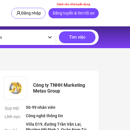
Dành cho nhà tuyển dụng
Đăng nhập
Đăng tuyển & tìm hồ sơ
Tìm việc
m
Công ty TNHH Marketing
Metas Group
50-99 nhân viên
Quy mô:
Công nghệ thông tin
Lĩnh vực:
Villa D19, đường Trần Văn Lai,
Phường Mỹ Đình 1, Quận Nam Từ