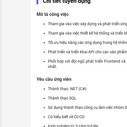
Chi tiết tuyển dụng
KHÁM PHÁ NGHỀ NGHIỆP
Tử vi nghề nghiệp
Mô tả công việc
Tham gia vào việc xây dựng và phát triển ứn
Kỹ năng nghề nghiệp
Tham gia vào việc thiết kế hệ thống và triển
HƯỚNG NGHIỆP VIỆC LÀM
Tối ưu hiệu năng các ứng dụng trong hệ thốn
Đặc trưng từng nghề
Phát triển và triển khai API cho các sản phẩm
Xu hướng việc làm
Phối hợp với đội ngũ phát triển Frontend và
nhất.
XÂY DỰNG VÀ PHÁT TRIỂN ĐỘI NGŨ
NHÂN SỰ
Yêu cầu ứng viên
TUYỂN DỤNG VIỆC LÀM
Thành thạo .NET (C#)
Thành thạo SQL
Sử dụng thành thạo công cụ làm việc nhóm G
Có hiểu biết về CI/CD
Kinh nghiệm từ 5 năm trở lên