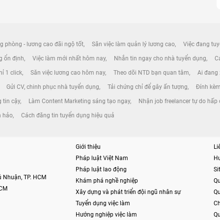
g phòng - lương cao đãi ngộ tốt
Săn việc làm quản lý lương cao
Việc đang tuy
ng ổn định
Việc làm mới nhất hôm nay
Nhắn tin ngay cho nhà tuyển dụng
Cá
ỉ 1 click
Săn việc lương cao hôm nay
Theo dõi NTD bạn quan tâm
Ai đang
Gửi CV, chinh phục nhà tuyển dụng
Tải chứng chỉ để gây ấn tượng
Đính kèm
 tin cậy
Làm Content Marketing sáng tạo ngay
Nhận job freelancer tự do hấp
n hảo
Cách đăng tin tuyển dụng hiệu quả
Giới thiệu
Li
Pháp luật Việt Nam
H
Pháp luật lao động
S
hú Nhuận, TP. HCM
Khám phá nghề nghiệp
Qu
HCM
Xây dựng và phát triển đội ngũ nhân sự
Qu
Tuyển dụng việc làm
Ch
Hướng nghiệp việc làm
Qu