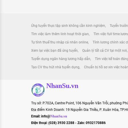
Ứng tuyển thực tập sinh không cần kinh nghiệm
Tuyển trưởn
Tìm việc làm thêm linh hoạt thời gian
Tìm việc full time lươ
Tự tính thuế thu nhập cá nhân online
Tính lương chính xác ch
Xem lại việc bạn đã ứng tuyển
Quản lý tất cả CV tại một nơi
Tuyển dụng ngân hàng lương hấp dẫn
Tìm việc kế toán đáng
Tạo CV thu hút nhà tuyển dụng
Chuẩn bị hồ sơ xin việc hoà
NhanSu.vn
Trụ sở: P.702A, Centre Point, 106 Nguyễn Văn Trỗi, phường P
Địa điểm Kinh Doanh: 19 Nguyễn Gia Thiều, P. Xuân Hòa, TP.
Email:
info@
NhanSu.vn
Điện thoại: (028) 3930 2288 - Zalo: 0932170886