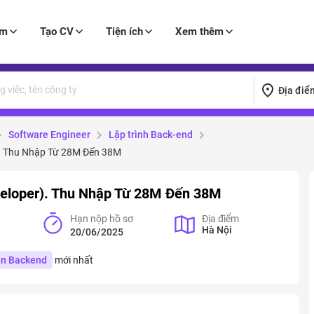
àm
Tạo CV
Tiện ích
Xem thêm
Địa điể
Software Engineer
Lập trình Back-end
). Thu Nhập Từ 28M Đến 38M
veloper). Thu Nhập Từ 28M Đến 38M
Hạn nộp hồ sơ
Địa điểm
Hà Nội
20/06/2025
ên Backend
mới nhất