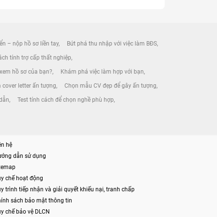
ển – nộp hồ sơ liền tay
Bứt phá thu nhập với việc làm BĐS
ch tính trợ cấp thất nghiệp
 xem hồ sơ của bạn?
Khám phá việc làm hợp với bạn
 cover letter ấn tượng
Chọn mẫu CV đẹp để gây ấn tượng
 dẫn
Test tính cách để chọn nghề phù hợp
ên hệ
ướng dẫn sử dụng
itemap
y chế hoạt động
y trình tiếp nhận và giải quyết khiếu nại, tranh chấp
ính sách bảo mật thông tin
y chế bảo vệ DLCN