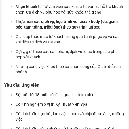
KHÁM PHÁ NGHỀ NGHIỆP
Nhận khách
từ Tư vấn viên sau khi đã tư vấn và hỗ trợ khách
chọn lựa dịch vụ phù hợp với sức khỏe, thể trạng.
Tử vi nghề nghiệp
Thực hiện các
dịch vụ, liệu trình về facial/ body (da, giảm
Kỹ năng nghề nghiệp
béo, tắm trắng, triệt lông)
theo quy trình tại spa.
HƯỚNG NGHIỆP VIỆC LÀM
Giải đáp thắc mắc từ khách trong quá trình phục vụ và sau
khi điều trị dịch vụ tại spa..
Đặc trưng từng nghề
Gợi ý, giới thiệu các sản phẩm, dịch vụ khác trong spa phù
hợp với khách.
Xu hướng việc làm
Những công việc khác theo sự phân công của Giám đốc chi
XÂY DỰNG VÀ PHÁT TRIỂN ĐỘI NGŨ
nhánh.
NHÂN SỰ
Yêu cầu ứng viên
TUYỂN DỤNG VIỆC LÀM
Độ tuổi:
từ 18 tuổi
trở lên, ngoại hình ưa nhìn
Có kinh nghiệm ở vị trí Kỹ Thuật viên Spa
Có tinh thần học hỏi, làm việc nhóm và chịu được áp lực công
việc.
Có tinh thần trách nhiệm, hỗ trợ công việc chung tại Chi