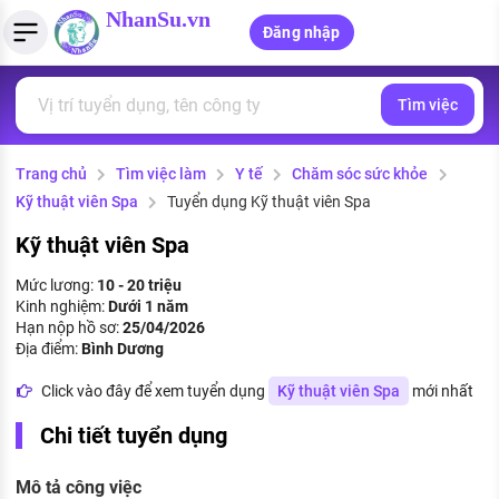
NhanSu.vn
Đăng nhập
Tìm việc
PHÁP LUẬT VIỆT NAM
Tìm việc làm
Quản lý CV
Tính lương Gross - Net
Văn bản pháp luật
Trang chủ
Tìm việc làm
Y tế
Chăm sóc sức khỏe
Việc làm ngành luật
Tải CV lên
Tính thuế thu nhập cá nhân
Chính sách mới
Kỹ thuật viên Spa
Tuyển dụng Kỹ thuật viên Spa
Việc làm lương cao
Tạo CV trực tuyến
Tính trợ cấp thất nghiệp
PHÁP LUẬT LAO ĐỘNG
Kỹ thuật viên Spa
Lao động và tiền lương
Việc làm tốt nhất
Mức lương:
10 - 20 triệu
MẪU CV THEO STYLE
Kinh nghiệm:
Dưới 1 năm
Bảo hiểm và phúc lợi
Hạn nộp hồ sơ:
25/04/2026
CÔNG TY
Mẫu CV đơn giản
Địa điểm:
Bình Dương
Thuế thu nhập
Danh sách nhà tuyển dụng
Click vào đây để xem tuyển dụng
Kỹ thuật viên Spa
mới nhất
Mẫu CV hiện đại
Hồ sơ biểu mẫu
Chi tiết tuyển dụng
Nhà tuyển dụng hàng đầu
Chính sách lao động
Mô tả công việc