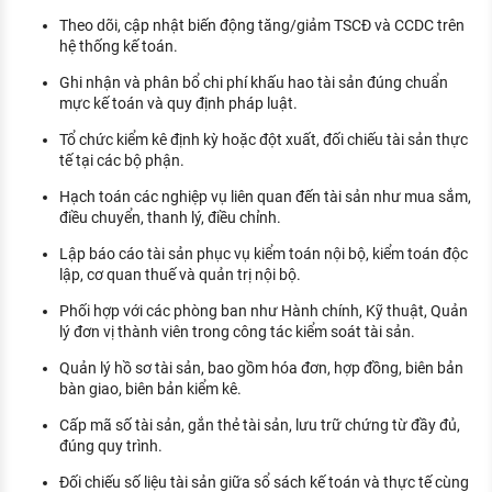
KHÁM PHÁ NGHỀ NGHIỆP
Theo dõi, cập nhật biến động tăng/giảm TSCĐ và CCDC trên
hệ thống kế toán.
Tử vi nghề nghiệp
Ghi nhận và phân bổ chi phí khấu hao tài sản đúng chuẩn
Kỹ năng nghề nghiệp
mực kế toán và quy định pháp luật.
HƯỚNG NGHIỆP VIỆC LÀM
Tổ chức kiểm kê định kỳ hoặc đột xuất, đối chiếu tài sản thực
tế tại các bộ phận.
Đặc trưng từng nghề
Hạch toán các nghiệp vụ liên quan đến tài sản như mua sắm,
điều chuyển, thanh lý, điều chỉnh.
Xu hướng việc làm
Lập báo cáo tài sản phục vụ kiểm toán nội bộ, kiểm toán độc
XÂY DỰNG VÀ PHÁT TRIỂN ĐỘI NGŨ
lập, cơ quan thuế và quản trị nội bộ.
NHÂN SỰ
Phối hợp với các phòng ban như Hành chính, Kỹ thuật, Quản
TUYỂN DỤNG VIỆC LÀM
lý đơn vị thành viên trong công tác kiểm soát tài sản.
Quản lý hồ sơ tài sản, bao gồm hóa đơn, hợp đồng, biên bản
bàn giao, biên bản kiểm kê.
Cấp mã số tài sản, gắn thẻ tài sản, lưu trữ chứng từ đầy đủ,
đúng quy trình.
Đối chiếu số liệu tài sản giữa sổ sách kế toán và thực tế cùng