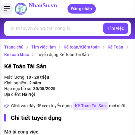
NhanSu.vn
Đăng nhập
Tìm việc
PHÁP LUẬT VIỆT NAM
Tìm việc làm
Quản lý CV
Tính lương Gross - Net
Văn bản pháp luật
Trang chủ
Tìm việc làm
Kế toán/Kiểm toán
Kế Toán
Việc làm ngành luật
Tải CV lên
Tính thuế thu nhập cá nhân
Chính sách mới
Kế toán khác
Tuyển dụng Kế Toán Tài Sản
Việc làm lương cao
Tạo CV trực tuyến
Tính trợ cấp thất nghiệp
PHÁP LUẬT LAO ĐỘNG
Kế Toán Tài Sản
Lao động và tiền lương
Việc làm tốt nhất
Mức lương:
10 - 20 triệu
MẪU CV THEO STYLE
Kinh nghiệm:
2 năm
Bảo hiểm và phúc lợi
Hạn nộp hồ sơ:
30/05/2025
CÔNG TY
Mẫu CV đơn giản
Địa điểm:
Hà Nội
Thuế thu nhập
Danh sách nhà tuyển dụng
Click vào đây để xem tuyển dụng
Kế Toán Tài Sản
mới nhất
Mẫu CV hiện đại
Hồ sơ biểu mẫu
Chi tiết tuyển dụng
Nhà tuyển dụng hàng đầu
Chính sách lao động
Mô tả công việc