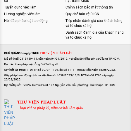
sự
nại, tranh chấp
Tuyển dụng việc làm
Chính sách bảo mật thông tin
Hướng nghiệp việc làm
Quy chế bảo vệ DLCN
Hỏi đáp pháp luật lao động
Tiếp nhận đánh giá của khách hàng
và tổ chức xã hội
Danh sách đánh giá của khách hàng
và tổ chức xã hội
CHỦ QUẢN: Công ty TNHH
THƯ VIỆN PHÁP LUẬT
Mã số thuế: 0315459414, cấp ngày: 04/01/2019, nơi cấp: Sở Kế hoạch và Đầu tư TP HCM.
Đại diện theo pháp luật: Ông Bùi Tường Vũ
GP thiết lập trang TTĐTTH số 30/GP-TTĐT, do Sở TTTT TP.HCM cấp ngày 15/06/2022.
Giấy phép hoạt động dịch vụ việc làm số: 4639/2025/10/SLĐTBXH-VLATLĐ cấp ngày
25/02/2025.
Địa chỉ trụ sở: P.702A, Centre Point, 106 Nguyễn Văn Trỗi, phường Phú Nhuận, TP. HCM
THƯ VIỆN PHÁP LUẬT
...loại rủi ro pháp lý, nắm cơ hội làm giàu...