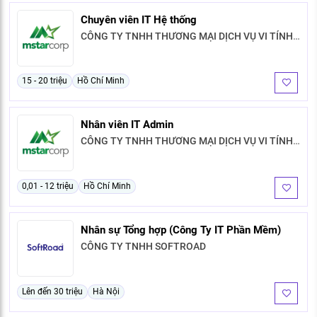
KHÁM PHÁ NGHỀ NGHIỆP
Chuyên viên IT Hệ thống
Tử vi nghề nghiệp
CÔNG TY TNHH THƯƠNG MẠI DỊCH VỤ VI TÍNH
SAO MAI
Kỹ năng nghề nghiệp
15 - 20 triệu
Hồ Chí Minh
HƯỚNG NGHIỆP VIỆC LÀM
Đặc trưng từng nghề
Nhân viên IT Admin
CÔNG TY TNHH THƯƠNG MẠI DỊCH VỤ VI TÍNH
Xu hướng việc làm
SAO MAI
XÂY DỰNG VÀ PHÁT TRIỂN ĐỘI NGŨ
NHÂN SỰ
0,01 - 12 triệu
Hồ Chí Minh
TUYỂN DỤNG VIỆC LÀM
Nhân sự Tổng hợp (Công Ty IT Phần Mềm)
CÔNG TY TNHH SOFTROAD
Lên đến 30 triệu
Hà Nội