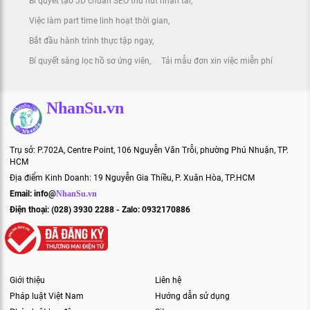
Bí quyết tạo JD chuẩn SEO thu hút nhân tài
Việc làm part time linh hoạt thời gian
Bắt đầu hành trình thực tập ngay
Bí quyết sàng lọc hồ sơ ứng viên
Tải mẫu đơn xin việc miễn phí
NhanSu.vn
Trụ sở: P.702A, Centre Point, 106 Nguyễn Văn Trỗi, phường Phú Nhuận, TP.
HCM
Địa điểm Kinh Doanh: 19 Nguyễn Gia Thiều, P. Xuân Hòa, TP.HCM
Email:
info@
NhanSu.vn
Điện thoại: (028) 3930 2288 - Zalo: 0932170886
Giới thiệu
Liên hệ
Pháp luật Việt Nam
Hướng dẫn sử dụng