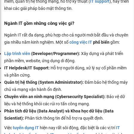
mềm, quản trị hệ thống mạng, hỗ trợ kỹ thuật (
IT support
), hay triển
khai các giải pháp bảo mật thông tin.
Ngành IT gồm những công việc gì?
Ngành IT rất đa dạng, phù hợp cho cả người mới bắt đầu và chuyên
gia nhiều năm kinh nghiệm. Một số
công việc IT
phổ biến
gồm:
Lập trình viên
(Developer/Programmer):
Xây dựng và phát triển
phần mềm, website, ứng dụng di động.
IT Helpdesk/IT Support:
Hỗ trợ người dùng, xử lý sự cố phần mềm
và phần cứng.
Quản trị hệ thống (System Administrator):
Đảm bảo hệ thống máy
chủ và mạng vận hành ổn định.
Chuyên viên an ninh mạng (Cybersecurity Specialist):
Bảo vệ dữ
liệu và hệ thống khỏi các rủi ro tấn công mạng.
Phân tích dữ liệu (Data Analyst) và Khoa học dữ liệu (Data
Scientist):
Phân tích thông tin để hỗ trợ ra quyết định.
Việc
tuyển dụng IT
hiện nay rất sôi động, đặc biệt là các vị trí
IT