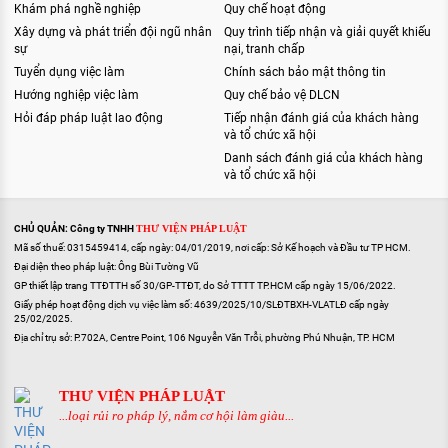
Khám phá nghề nghiệp
Quy chế hoạt động
Xây dựng và phát triển đội ngũ nhân
Quy trình tiếp nhận và giải quyết khiếu
sự
nại, tranh chấp
Tuyển dụng việc làm
Chính sách bảo mật thông tin
Hướng nghiệp việc làm
Quy chế bảo vệ DLCN
Hỏi đáp pháp luật lao động
Tiếp nhận đánh giá của khách hàng
và tổ chức xã hội
Danh sách đánh giá của khách hàng
và tổ chức xã hội
CHỦ QUẢN: Công ty TNHH
THƯ VIỆN PHÁP LUẬT
Mã số thuế: 0315459414, cấp ngày: 04/01/2019, nơi cấp: Sở Kế hoạch và Đầu tư TP HCM.
Đại diện theo pháp luật: Ông Bùi Tường Vũ
GP thiết lập trang TTĐTTH số 30/GP-TTĐT, do Sở TTTT TP.HCM cấp ngày 15/06/2022.
Giấy phép hoạt động dịch vụ việc làm số: 4639/2025/10/SLĐTBXH-VLATLĐ cấp ngày
25/02/2025.
Địa chỉ trụ sở: P.702A, Centre Point, 106 Nguyễn Văn Trỗi, phường Phú Nhuận, TP. HCM
THƯ VIỆN PHÁP LUẬT
...loại rủi ro pháp lý, nắm cơ hội làm giàu...