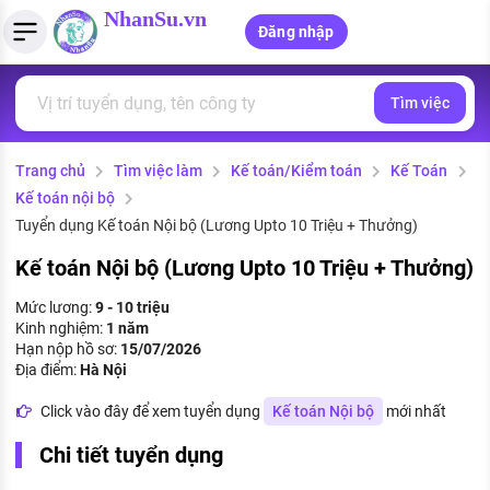
NhanSu.vn
Đăng nhập
Tìm việc
PHÁP LUẬT VIỆT NAM
Tìm việc làm
Quản lý CV
Tính lương Gross - Net
Văn bản pháp luật
Trang chủ
Tìm việc làm
Kế toán/Kiểm toán
Kế Toán
Việc làm ngành luật
Tải CV lên
Tính thuế thu nhập cá nhân
Chính sách mới
Kế toán nội bộ
Việc làm lương cao
Tạo CV trực tuyến
Tính trợ cấp thất nghiệp
Tuyển dụng Kế toán Nội bộ (Lương Upto 10 Triệu + Thưởng)
PHÁP LUẬT LAO ĐỘNG
Kế toán Nội bộ (Lương Upto 10 Triệu + Thưởng)
Lao động và tiền lương
Việc làm tốt nhất
MẪU CV THEO STYLE
Mức lương:
9 - 10 triệu
Bảo hiểm và phúc lợi
Kinh nghiệm:
1 năm
CÔNG TY
Mẫu CV đơn giản
Hạn nộp hồ sơ:
15/07/2026
Thuế thu nhập
Địa điểm:
Hà Nội
Danh sách nhà tuyển dụng
Mẫu CV hiện đại
Click vào đây để xem tuyển dụng
Kế toán Nội bộ
mới nhất
Hồ sơ biểu mẫu
Nhà tuyển dụng hàng đầu
Chi tiết tuyển dụng
Chính sách lao động