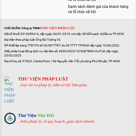
Danh sách đánh giá của khách hàng
và tổ chức xã hội
CHỦ QUẢN: Công ty TNHH
THƯ VIỆN PHÁP LUẬT
Mã số thuế: 0315459414, cấp ngày: 04/01/2019, nơi cấp: Sở Kế hoạch và Đầu tư TP HCM.
Đại diện theo pháp luật: Ông Bùi Tường Vũ
GP thiết lập trang TTĐTTH số 30/GP-TTĐT, do Sở TTTT TP.HCM cấp ngày 15/06/2022.
Giấy phép hoạt động dịch vụ việc làm số: 4639/2025/10/SLĐTBXH-VLATLĐ cấp ngày
25/02/2025.
Địa chỉ trụ sở: P.702A, Centre Point, 106 Nguyễn Văn Trỗi, phường Phú Nhuận, TP. HCM
THƯ VIỆN PHÁP LUẬT
...loại rủi ro pháp lý, nắm cơ hội làm giàu...
Thư Viện
Nhà Đất
...hiểu pháp lý, rõ quy hoạch, giao dịch nhanh...