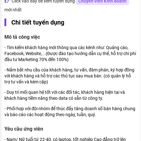
Click vào đây để xem tuyển dụng
Chuyên viên Kinh doanh
KHÁM PHÁ NGHỀ NGHIỆP
mới nhất
Tử vi nghề nghiệp
Chi tiết tuyển dụng
Kỹ năng nghề nghiệp
Mô tả công việc
HƯỚNG NGHIỆP VIỆC LÀM
- Tìm kiếm khách hàng mới thông qua các kênh như: Quảng cáo,
Đặc trưng từng nghề
Facebook, Website,...(Được đào tạo hướng dẫn cụ thể, hỗ trợ chi phí
đầu tư Marketing 70% đến 100%)
Xu hướng việc làm
- Nắm bắt nhu cầu của khách hàng, tư vấn, đàm phán, ký hợp đồng
XÂY DỰNG VÀ PHÁT TRIỂN ĐỘI NGŨ
với khách hàng và hỗ trợ các thủ tục sau mua bán. (có quản lý hỗ
NHÂN SỰ
trợ tư vấn và kèm cặp)
- Duy trì mối quan hệ tốt với các đối tác, khách hàng hiện tại và
TUYỂN DỤNG VIỆC LÀM
khách hàng tiềm năng theo data có sẵn từ công ty.
- Phối hợp với đội nhóm để thúc đẩy tăng doanh số bán hàng chung
và báo cáo các hoạt động theo ngày, tuần, quý.
Yêu cầu ứng viên
- Nam/ Nữ tuổi từ 22-40, có laptop, tốt nghiệp Cao đẳng trở lên