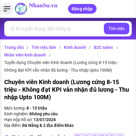
NhanSu.vn
Đăng nhập
Tìm việc
PHÁP LUẬT VIỆT NAM
Tìm việc làm
Quản lý CV
Tính lương Gross - Net
Văn bản pháp luật
Trang chủ
Tìm việc làm
Kinh doanh
B2C sales
Việc làm ngành luật
Tải CV lên
Tính thuế thu nhập cá nhân
Chính sách mới
Nhân viên kinh doanh
Việc làm lương cao
Tạo CV trực tuyến
Tính trợ cấp thất nghiệp
Tuyển dụng Chuyên viên Kinh doanh (Lương cứng 8-15 triệu -
PHÁP LUẬT LAO ĐỘNG
Không đạt KPI vẫn nhận đủ lương - Thu nhập Upto 100M)
Lao động và tiền lương
Việc làm tốt nhất
MẪU CV THEO STYLE
Chuyên viên Kinh doanh (Lương cứng 8-15
triệu - Không đạt KPI vẫn nhận đủ lương - Thu
Bảo hiểm và phúc lợi
CÔNG TY
Mẫu CV đơn giản
nhập Upto 100M)
Thuế thu nhập
Danh sách nhà tuyển dụng
Mức lương:
8 - 15 triệu
Mẫu CV hiện đại
Kinh nghiệm:
Không yêu cầu
Hồ sơ biểu mẫu
Hạn nộp hồ sơ:
13/07/2026
Nhà tuyển dụng hàng đầu
Địa điểm:
Đà Nẵng & 2 địa điểm khác
Chính sách lao động