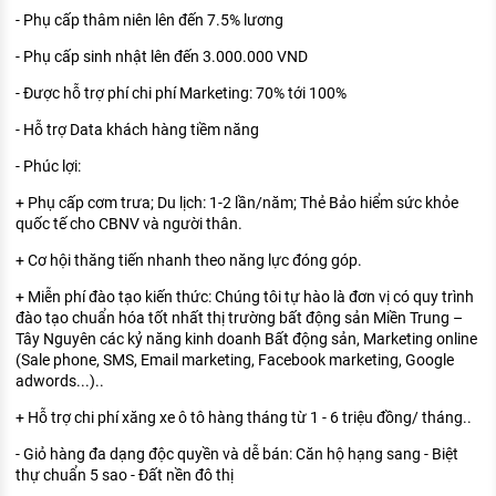
- Phụ cấp thâm niên lên đến 7.5% lương
- Phụ cấp sinh nhật lên đến 3.000.000 VND
- Được hỗ trợ phí chi phí Marketing: 70% tới 100%
- Hỗ trợ Data khách hàng tiềm năng
- Phúc lợi:
+ Phụ cấp cơm trưa; Du lịch: 1-2 lần/năm; Thẻ Bảo hiểm sức khỏe
quốc tế cho CBNV và người thân.
+ Cơ hội thăng tiến nhanh theo năng lực đóng góp.
+ Miễn phí đào tạo kiến thức: Chúng tôi tự hào là đơn vị có quy trình
đào tạo chuẩn hóa tốt nhất thị trường bất động sản Miền Trung –
Tây Nguyên các kỷ năng kinh doanh Bất động sản, Marketing online
(Sale phone, SMS, Email marketing, Facebook marketing, Google
adwords...)..
+ Hỗ trợ chi phí xăng xe ô tô hàng tháng từ 1 - 6 triệu đồng/ tháng..
- Giỏ hàng đa dạng độc quyền và dễ bán: Căn hộ hạng sang - Biệt
thự chuẩn 5 sao - Đất nền đô thị