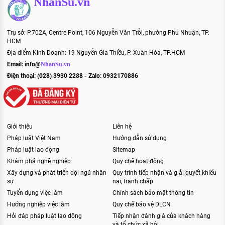
NhanSu.vn
Trụ sở: P.702A, Centre Point, 106 Nguyễn Văn Trỗi, phường Phú Nhuận, TP.
HCM
Địa điểm Kinh Doanh: 19 Nguyễn Gia Thiều, P. Xuân Hòa, TP.HCM
Email:
info@
NhanSu.vn
Điện thoại: (028) 3930 2288 - Zalo: 0932170886
Giới thiệu
Liên hệ
Pháp luật Việt Nam
Hướng dẫn sử dụng
Pháp luật lao động
Sitemap
Khám phá nghề nghiệp
Quy chế hoạt động
Xây dựng và phát triển đội ngũ nhân
Quy trình tiếp nhận và giải quyết khiếu
sự
nại, tranh chấp
Tuyển dụng việc làm
Chính sách bảo mật thông tin
Hướng nghiệp việc làm
Quy chế bảo vệ DLCN
Hỏi đáp pháp luật lao động
Tiếp nhận đánh giá của khách hàng
và tổ chức xã hội