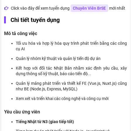
KHÁM PHÁ NGHỀ NGHIỆP
Click vào đây để xem tuyển dụng
Chuyên Viên BrSE
mới nhất
Tử vi nghề nghiệp
Chi tiết tuyển dụng
Kỹ năng nghề nghiệp
Mô tả công việc
HƯỚNG NGHIỆP VIỆC LÀM
Tối ưu hóa và hợp lý hóa quy trình phát triển bằng các công
Đặc trưng từng nghề
cụ AI
Quản lý nhóm kỹ thuật và quản lý tiến độ dự án
Xu hướng việc làm
Kết hợp với đối tác Nhật Bản nhằm xác định yêu cầu, xây
XÂY DỰNG VÀ PHÁT TRIỂN ĐỘI NGŨ
dựng thông số kỹ thuật, báo cáo tiến độ...
NHÂN SỰ
Quản lý mảng phát triển và thiết kế FE (Vue.js, Nuxt.js) cũng
TUYỂN DỤNG VIỆC LÀM
như BE (Node.js, Express, MySQL)
Xem xét và triển khai các công nghệ và công cụ mới
Yêu cầu ứng viên
Tiếng Nhật từ N3 (giao tiếp tốt)