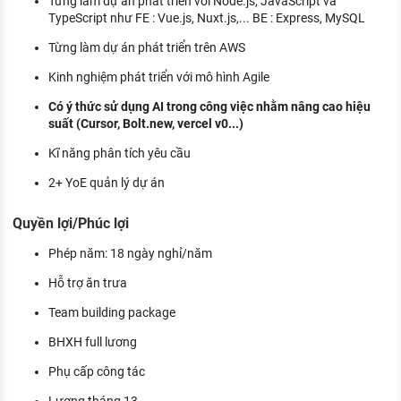
Từng lam dự án phát triển với Node.js, JavaScript và
TypeScript như FE : Vue.js, Nuxt.js,... BE : Express, MySQL
Từng làm dự án phát triển trên AWS
Kinh nghiệm phát triển với mô hình Agile
Có ý thức sử dụng AI trong công việc nhằm nâng cao hiệu
suất (Cursor, Bolt.new, vercel v0...)
Kĩ năng phân tích yêu cầu
2+ YoE quản lý dự án
Quyền lợi/Phúc lợi
Phép năm: 18 ngày nghỉ/năm
Hỗ trợ ăn trưa
Team building package
BHXH full lương
Phụ cấp công tác
Lương tháng 13