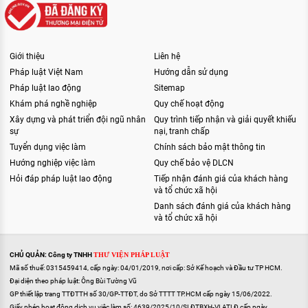
Giới thiệu
Liên hệ
Pháp luật Việt Nam
Hướng dẫn sử dụng
Pháp luật lao động
Sitemap
Khám phá nghề nghiệp
Quy chế hoạt động
Xây dựng và phát triển đội ngũ nhân
Quy trình tiếp nhận và giải quyết khiếu
sự
nại, tranh chấp
Tuyển dụng việc làm
Chính sách bảo mật thông tin
Hướng nghiệp việc làm
Quy chế bảo vệ DLCN
Hỏi đáp pháp luật lao động
Tiếp nhận đánh giá của khách hàng
và tổ chức xã hội
Danh sách đánh giá của khách hàng
và tổ chức xã hội
CHỦ QUẢN: Công ty TNHH
THƯ VIỆN PHÁP LUẬT
Mã số thuế: 0315459414, cấp ngày: 04/01/2019, nơi cấp: Sở Kế hoạch và Đầu tư TP HCM.
Đại diện theo pháp luật: Ông Bùi Tường Vũ
GP thiết lập trang TTĐTTH số 30/GP-TTĐT, do Sở TTTT TP.HCM cấp ngày 15/06/2022.
Giấy phép hoạt động dịch vụ việc làm số: 4639/2025/10/SLĐTBXH-VLATLĐ cấp ngày