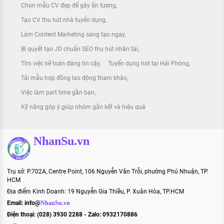
Chọn mẫu CV đẹp để gây ấn tượng
Tạo CV thu hút nhà tuyển dụng
Làm Content Marketing sáng tạo ngay
Bí quyết tạo JD chuẩn SEO thu hút nhân tài
Tìm việc kế toán đáng tin cậy
Tuyển dụng hot tại Hải Phòng
Tải mẫu hợp đồng lao động tham khảo
Việc làm part time gần bạn
Kỹ năng góp ý giúp nhóm gắn kết và hiệu quả
NhanSu.vn
Trụ sở: P.702A, Centre Point, 106 Nguyễn Văn Trỗi, phường Phú Nhuận, TP.
HCM
Địa điểm Kinh Doanh: 19 Nguyễn Gia Thiều, P. Xuân Hòa, TP.HCM
Email:
info@
NhanSu.vn
Điện thoại: (028) 3930 2288 - Zalo: 0932170886