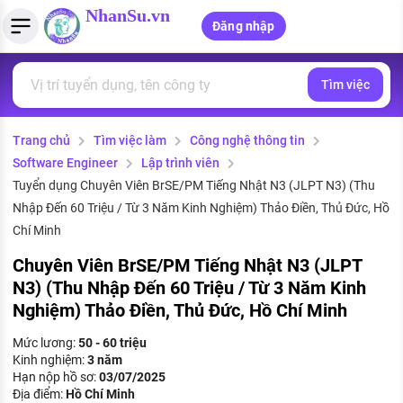
NhanSu.vn
Đăng nhập
Tìm việc
PHÁP LUẬT VIỆT NAM
Tìm việc làm
Quản lý CV
Tính lương Gross - Net
Văn bản pháp luật
Trang chủ
Tìm việc làm
Công nghệ thông tin
Việc làm ngành luật
Tải CV lên
Tính thuế thu nhập cá nhân
Chính sách mới
Software Engineer
Lập trình viên
Việc làm lương cao
Tạo CV trực tuyến
Tính trợ cấp thất nghiệp
Tuyển dụng Chuyên Viên BrSE/PM Tiếng Nhật N3 (JLPT N3) (Thu
PHÁP LUẬT LAO ĐỘNG
Nhập Đến 60 Triệu / Từ 3 Năm Kinh Nghiệm) Thảo Điền, Thủ Đức, Hồ
Lao động và tiền lương
Việc làm tốt nhất
Chí Minh
MẪU CV THEO STYLE
Chuyên Viên BrSE/PM Tiếng Nhật N3 (JLPT
Bảo hiểm và phúc lợi
CÔNG TY
Mẫu CV đơn giản
N3) (Thu Nhập Đến 60 Triệu / Từ 3 Năm Kinh
Thuế thu nhập
Nghiệm) Thảo Điền, Thủ Đức, Hồ Chí Minh
Danh sách nhà tuyển dụng
Mẫu CV hiện đại
Mức lương:
50 - 60 triệu
Hồ sơ biểu mẫu
Kinh nghiệm:
3 năm
Nhà tuyển dụng hàng đầu
Hạn nộp hồ sơ:
03/07/2025
Chính sách lao động
Địa điểm:
Hồ Chí Minh