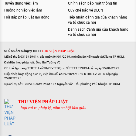
Tuyển dụng việc làm
Chính sách bảo mật thông tin
Hướng nghiệp việc làm
Quy chế bảo vệ DLCN
Hỏi đáp pháp luật lao động
Tiếp nhận đánh giá của khách hàng
và tổ chức xã hội
Danh sách đánh giá của khách hàng
và tổ chức xã hội
CHỦ QUẢN: Công ty TNHH
THƯ VIỆN PHÁP LUẬT
Mã số thuế: 0315459414, cấp ngày: 04/01/2019, nơi cấp: Sở Kế hoạch và Đầu tư TP HCM.
Đại diện theo pháp luật: Ông Bùi Tường Vũ
GP thiết lập trang TTĐTTH số 30/GP-TTĐT, do Sở TTTT TP.HCM cấp ngày 15/06/2022.
Giấy phép hoạt động dịch vụ việc làm số: 4639/2025/10/SLĐTBXH-VLATLĐ cấp ngày
25/02/2025.
Địa chỉ trụ sở: P.702A, Centre Point, 106 Nguyễn Văn Trỗi, phường Phú Nhuận, TP. HCM
THƯ VIỆN PHÁP LUẬT
...loại rủi ro pháp lý, nắm cơ hội làm giàu...