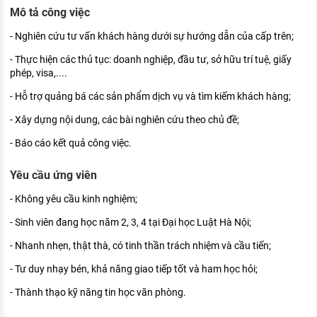
KHÁM PHÁ NGHỀ NGHIỆP
Mô tả công việc
Tử vi nghề nghiệp
- Nghiên cứu tư vấn khách hàng dưới sự hướng dẫn của cấp trên;
- Thực hiện các thủ tục: doanh nghiệp, đầu tư, sở hữu trí tuệ, giấy
Kỹ năng nghề nghiệp
phép, visa,....
HƯỚNG NGHIỆP VIỆC LÀM
- Hỗ trợ quảng bá các sản phẩm dịch vụ và tìm kiếm khách hàng;
Đặc trưng từng nghề
- Xây dựng nội dung, các bài nghiên cứu theo chủ đề;
- Báo cáo kết quả công việc.
Xu hướng việc làm
XÂY DỰNG VÀ PHÁT TRIỂN ĐỘI NGŨ
Yêu cầu ứng viên
NHÂN SỰ
- Không yêu cầu kinh nghiệm;
TUYỂN DỤNG VIỆC LÀM
- Sinh viên đang học năm 2, 3, 4 tại Đại học Luật Hà Nội;
- Nhanh nhẹn, thật thà, có tinh thần trách nhiệm và cầu tiến;
- Tư duy nhạy bén, khả năng giao tiếp tốt và ham học hỏi;
- Thành thạo kỹ năng tin học văn phòng.