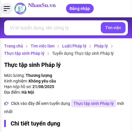
NhanSu.vn
Đăng nhập
Tìm việc
PHÁP LUẬT VIỆT NAM
Tìm việc làm
Quản lý CV
Tính lương Gross - Net
Văn bản pháp luật
Trang chủ
Tìm việc làm
Luật/Pháp lý
Pháp lý
Việc làm ngành luật
Tải CV lên
Tính thuế thu nhập cá nhân
Chính sách mới
Thực tập sinh Pháp lý
Tuyển dụng Thực tập sinh Pháp lý
Việc làm lương cao
Tạo CV trực tuyến
Tính trợ cấp thất nghiệp
PHÁP LUẬT LAO ĐỘNG
Thực tập sinh Pháp lý
Lao động và tiền lương
Việc làm tốt nhất
Mức lương:
Thương lượng
MẪU CV THEO STYLE
Kinh nghiệm:
Không yêu cầu
Bảo hiểm và phúc lợi
Hạn nộp hồ sơ:
21/08/2025
CÔNG TY
Mẫu CV đơn giản
Địa điểm:
Hà Nội
Thuế thu nhập
Danh sách nhà tuyển dụng
Click vào đây để xem tuyển dụng
Thực tập sinh Pháp lý
mới
Mẫu CV hiện đại
nhất
Hồ sơ biểu mẫu
Nhà tuyển dụng hàng đầu
Chi tiết tuyển dụng
Chính sách lao động