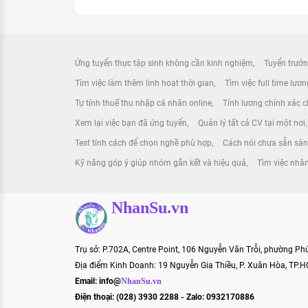
Ứng tuyển thực tập sinh không cần kinh nghiệm
Tuyển trưởn
Tìm việc làm thêm linh hoạt thời gian
Tìm việc full time lươ
Tự tính thuế thu nhập cá nhân online
Tính lương chính xác ch
Xem lại việc bạn đã ứng tuyển
Quản lý tất cả CV tại một nơi
Test tính cách để chọn nghề phù hợp
Cách nói chưa sẵn sàn
Kỹ năng góp ý giúp nhóm gắn kết và hiệu quả
Tìm việc nhâ
NhanSu.vn
Trụ sở: P.702A, Centre Point, 106 Nguyễn Văn Trỗi, phường P
Địa điểm Kinh Doanh: 19 Nguyễn Gia Thiều, P. Xuân Hòa, TP.
Email:
info@
NhanSu.vn
Điện thoại: (028) 3930 2288 - Zalo: 0932170886