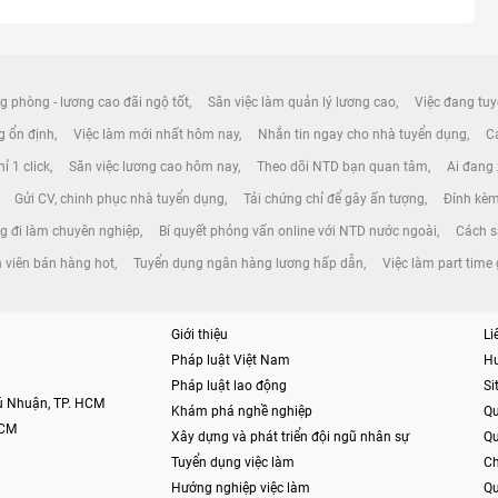
g phòng - lương cao đãi ngộ tốt
Săn việc làm quản lý lương cao
Việc đang tuy
ng ổn định
Việc làm mới nhất hôm nay
Nhắn tin ngay cho nhà tuyển dụng
Cá
ỉ 1 click
Săn việc lương cao hôm nay
Theo dõi NTD bạn quan tâm
Ai đang
Gửi CV, chinh phục nhà tuyển dụng
Tải chứng chỉ để gây ấn tượng
Đính kèm
g đi làm chuyên nghiệp
Bí quyết phỏng vấn online với NTD nước ngoài
Cách s
n viên bán hàng hot
Tuyển dụng ngân hàng lương hấp dẫn
Việc làm part time
Giới thiệu
Li
Pháp luật Việt Nam
H
Pháp luật lao động
S
hú Nhuận, TP. HCM
Khám phá nghề nghiệp
Qu
HCM
Xây dựng và phát triển đội ngũ nhân sự
Qu
Tuyển dụng việc làm
Ch
Hướng nghiệp việc làm
Qu