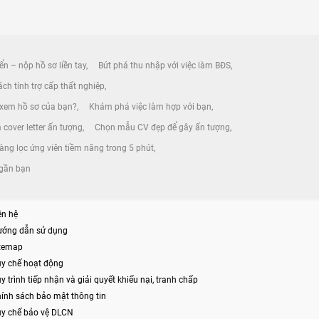
ển – nộp hồ sơ liền tay
Bứt phá thu nhập với việc làm BĐS
ch tính trợ cấp thất nghiệp
 xem hồ sơ của bạn?
Khám phá việc làm hợp với bạn
 cover letter ấn tượng
Chọn mẫu CV đẹp để gây ấn tượng
àng lọc ứng viên tiềm năng trong 5 phút
 gần bạn
ên hệ
ướng dẫn sử dụng
itemap
y chế hoạt động
y trình tiếp nhận và giải quyết khiếu nại, tranh chấp
ính sách bảo mật thông tin
y chế bảo vệ DLCN