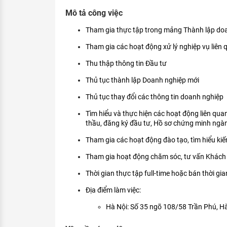
KHÁM PHÁ NGHỀ NGHIỆP
Mô tả công việc
Tử vi nghề nghiệp
Tham gia thực tập trong mảng Thành lập doan
Tham gia các hoạt động xử lý nghiệp vụ liên
Kỹ năng nghề nghiệp
Thu thập thông tin Đầu tư
HƯỚNG NGHIỆP VIỆC LÀM
Thủ tục thành lập Doanh nghiệp mới
Đặc trưng từng nghề
Thủ tục thay đổi các thông tin doanh nghiệp
Xu hướng việc làm
Tìm hiểu và thực hiện các hoạt động liên qua
XÂY DỰNG VÀ PHÁT TRIỂN ĐỘI NGŨ
thầu, đăng ký đầu tư, Hồ sơ chứng minh ngà
NHÂN SỰ
Tham gia các hoạt động đào tạo, tìm hiểu kiế
TUYỂN DỤNG VIỆC LÀM
Tham gia hoạt động chăm sóc, tư vấn Khách
Thời gian thực tập full-time hoặc bán thời gia
Địa điểm làm việc:
Hà Nội: Số 35 ngõ 108/58 Trần Phú, H