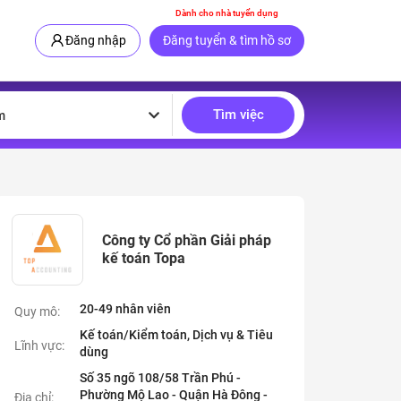
Dành cho nhà tuyển dụng
Đăng nhập
Đăng tuyển & tìm hồ sơ
Tìm việc
m
Công ty Cổ phần Giải pháp
kế toán Topa
20-49 nhân viên
Quy mô:
Kế toán/Kiểm toán, Dịch vụ & Tiêu
Lĩnh vực:
dùng
Số 35 ngõ 108/58 Trần Phú -
Phường Mộ Lao - Quận Hà Đông -
Địa chỉ: