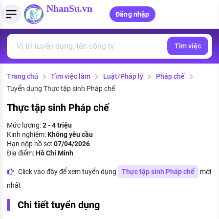
NhanSu.vn
Đăng nhập
Tìm việc
PHÁP LUẬT VIỆT NAM
Tìm việc làm
Quản lý CV
Tính lương Gross - Net
Văn bản pháp luật
Trang chủ
Tìm việc làm
Luật/Pháp lý
Pháp chế
Việc làm ngành luật
Tải CV lên
Tính thuế thu nhập cá nhân
Chính sách mới
Tuyển dụng Thực tập sinh Pháp chế
Việc làm lương cao
Tạo CV trực tuyến
Tính trợ cấp thất nghiệp
PHÁP LUẬT LAO ĐỘNG
Thực tập sinh Pháp chế
Lao động và tiền lương
Việc làm tốt nhất
Mức lương:
2 - 4 triệu
MẪU CV THEO STYLE
Kinh nghiệm:
Không yêu cầu
Bảo hiểm và phúc lợi
Hạn nộp hồ sơ:
07/04/2026
CÔNG TY
Mẫu CV đơn giản
Địa điểm:
Hồ Chí Minh
Thuế thu nhập
Danh sách nhà tuyển dụng
Click vào đây để xem tuyển dụng
Thực tập sinh Pháp chế
mới
Mẫu CV hiện đại
nhất
Hồ sơ biểu mẫu
Nhà tuyển dụng hàng đầu
Chi tiết tuyển dụng
Chính sách lao động