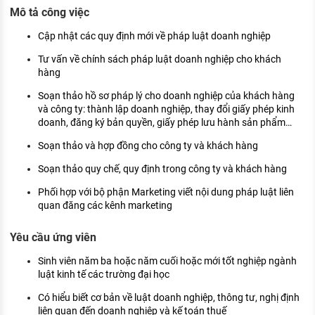
KHÁM PHÁ NGHỀ NGHIỆP
Mô tả công việc
Tử vi nghề nghiệp
Cập nhật các quy định mới về pháp luật doanh nghiệp
Tư vấn về chính sách pháp luật doanh nghiệp cho khách
Kỹ năng nghề nghiệp
hàng
HƯỚNG NGHIỆP VIỆC LÀM
Soạn thảo hồ sơ pháp lý cho doanh nghiệp của khách hàng
và công ty: thành lập doanh nghiệp, thay đổi giấy phép kinh
Đặc trưng từng nghề
doanh, đăng ký bản quyền, giấy phép lưu hành sản phẩm…
Xu hướng việc làm
Soạn thảo và hợp đồng cho công ty và khách hàng
XÂY DỰNG VÀ PHÁT TRIỂN ĐỘI NGŨ
Soạn thảo quy chế, quy định trong công ty và khách hàng
NHÂN SỰ
Phối hợp với bộ phận Marketing viết nội dung pháp luật liên
quan đăng các kênh marketing
TUYỂN DỤNG VIỆC LÀM
Yêu cầu ứng viên
Sinh viên năm ba hoặc năm cuối hoặc mới tốt nghiệp ngành
luật kinh tế các trường đại học
Có hiểu biết cơ bản về luật doanh nghiệp, thông tư, nghị định
liên quan đến doanh nghiệp và kế toán thuế