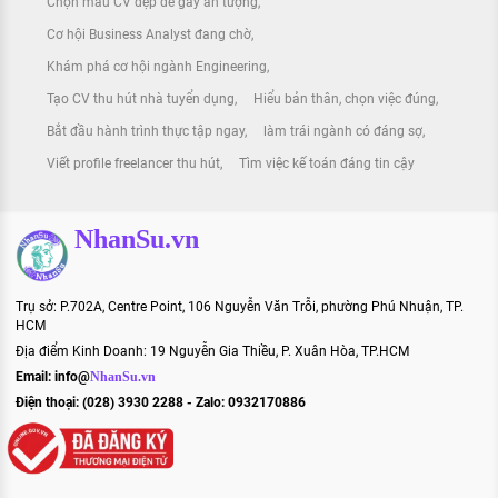
Chọn mẫu CV đẹp để gây ấn tượng
Cơ hội Business Analyst đang chờ
Khám phá cơ hội ngành Engineering
Tạo CV thu hút nhà tuyển dụng
Hiểu bản thân, chọn việc đúng
Bắt đầu hành trình thực tập ngay
làm trái ngành có đáng sợ
Viết profile freelancer thu hút
Tìm việc kế toán đáng tin cậy
NhanSu.vn
Trụ sở: P.702A, Centre Point, 106 Nguyễn Văn Trỗi, phường Phú Nhuận, TP.
HCM
Địa điểm Kinh Doanh: 19 Nguyễn Gia Thiều, P. Xuân Hòa, TP.HCM
Email:
info@
NhanSu.vn
Điện thoại: (028) 3930 2288 - Zalo: 0932170886