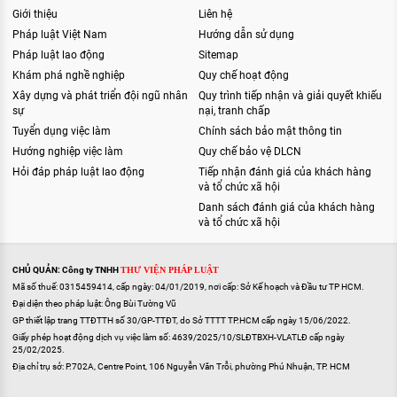
Giới thiệu
Liên hệ
Pháp luật Việt Nam
Hướng dẫn sử dụng
Pháp luật lao động
Sitemap
Khám phá nghề nghiệp
Quy chế hoạt động
Xây dựng và phát triển đội ngũ nhân
Quy trình tiếp nhận và giải quyết khiếu
sự
nại, tranh chấp
Tuyển dụng việc làm
Chính sách bảo mật thông tin
Hướng nghiệp việc làm
Quy chế bảo vệ DLCN
Hỏi đáp pháp luật lao động
Tiếp nhận đánh giá của khách hàng
và tổ chức xã hội
Danh sách đánh giá của khách hàng
và tổ chức xã hội
CHỦ QUẢN: Công ty TNHH
THƯ VIỆN PHÁP LUẬT
Mã số thuế: 0315459414, cấp ngày: 04/01/2019, nơi cấp: Sở Kế hoạch và Đầu tư TP HCM.
Đại diện theo pháp luật: Ông Bùi Tường Vũ
GP thiết lập trang TTĐTTH số 30/GP-TTĐT, do Sở TTTT TP.HCM cấp ngày 15/06/2022.
Giấy phép hoạt động dịch vụ việc làm số: 4639/2025/10/SLĐTBXH-VLATLĐ cấp ngày
25/02/2025.
Địa chỉ trụ sở: P.702A, Centre Point, 106 Nguyễn Văn Trỗi, phường Phú Nhuận, TP. HCM