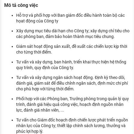
KHÁM PHÁ NGHỀ NGHIỆP
Mô tả công việc
Tử vi nghề nghiệp
Hỗ trợ và phối hợp với Ban giám đốc điều hành toàn bộ các
họat động của Công ty
Kỹ năng nghề nghiệp
Xây dựng mục tiêu dài hạn cho Công ty; xây dựng chỉ tiêu cho
các phòng ban, đảm bảo hoàn thành mục tiêu chung.
HƯỚNG NGHIỆP VIỆC LÀM
Giám sát hoạt động sản xuất, đề xuất các chiến lược kịp thời
Đặc trưng từng nghề
cho từng thời điểm.
Xu hướng việc làm
Tư vấn và xây dựng, ban hành, triển khai thực hiện hệ thống
quy trình, quy định của Công ty.
XÂY DỰNG VÀ PHÁT TRIỂN ĐỘI NGŨ
NHÂN SỰ
Tư vấn và xây dựng ngân sách hoạt động. Định kỳ theo dõi,
đánh giá, giám sát để điều chỉnh ngân sách, định mức chi phí
TUYỂN DỤNG VIỆC LÀM
cho phù hợp với từng thời điểm.
Phối hợp với các Phòng ban, Trưởng phòng trong quản lý quy
trình, đánh giá hiệu quả công việc, hoạch định nguồn nhân
lực, đánh giá nhân viên, ...
Tư vấn cho Giám đốc hoạch định chiến lược phát triển nguồn
nhân lực của Công ty; thiết lập chính sách lương, thưởng và
phúc lợi hợp lý.