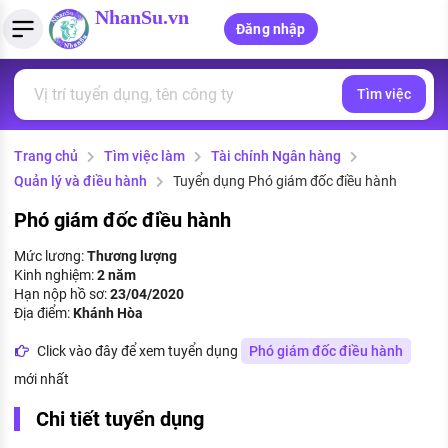
NhanSu.vn
Đăng nhập
Tìm việc
PHÁP LUẬT VIỆT NAM
Tìm việc làm
Quản lý CV
Tính lương Gross - Net
Văn bản pháp luật
Trang chủ
Tìm việc làm
Tài chính Ngân hàng
Việc làm ngành luật
Tải CV lên
Tính thuế thu nhập cá nhân
Chính sách mới
Quản lý và điều hành
Tuyển dụng Phó giám đốc điều hành
Việc làm lương cao
Tạo CV trực tuyến
Tính trợ cấp thất nghiệp
PHÁP LUẬT LAO ĐỘNG
Phó giám đốc điều hành
Lao động và tiền lương
Việc làm tốt nhất
Mức lương:
Thương lượng
MẪU CV THEO STYLE
Kinh nghiệm:
2 năm
Bảo hiểm và phúc lợi
Hạn nộp hồ sơ:
23/04/2020
CÔNG TY
Mẫu CV đơn giản
Địa điểm:
Khánh Hòa
Thuế thu nhập
Danh sách nhà tuyển dụng
Click vào đây để xem tuyển dụng
Phó giám đốc điều hành
Mẫu CV hiện đại
mới nhất
Hồ sơ biểu mẫu
Nhà tuyển dụng hàng đầu
Chi tiết tuyển dụng
Chính sách lao động