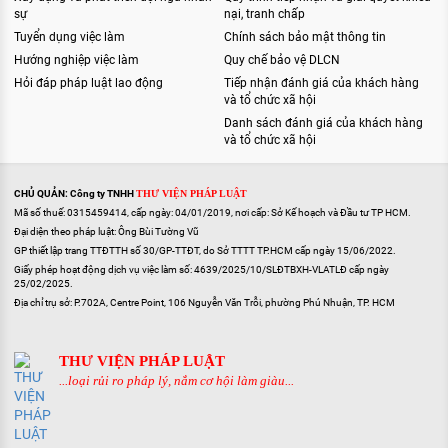
sự
nại, tranh chấp
Tuyển dụng việc làm
Chính sách bảo mật thông tin
Hướng nghiệp việc làm
Quy chế bảo vệ DLCN
Hỏi đáp pháp luật lao động
Tiếp nhận đánh giá của khách hàng
và tổ chức xã hội
Danh sách đánh giá của khách hàng
và tổ chức xã hội
CHỦ QUẢN: Công ty TNHH
THƯ VIỆN PHÁP LUẬT
Mã số thuế: 0315459414, cấp ngày: 04/01/2019, nơi cấp: Sở Kế hoạch và Đầu tư TP HCM.
Đại diện theo pháp luật: Ông Bùi Tường Vũ
GP thiết lập trang TTĐTTH số 30/GP-TTĐT, do Sở TTTT TP.HCM cấp ngày 15/06/2022.
Giấy phép hoạt động dịch vụ việc làm số: 4639/2025/10/SLĐTBXH-VLATLĐ cấp ngày
25/02/2025.
Địa chỉ trụ sở: P.702A, Centre Point, 106 Nguyễn Văn Trỗi, phường Phú Nhuận, TP. HCM
THƯ VIỆN PHÁP LUẬT
...loại rủi ro pháp lý, nắm cơ hội làm giàu...