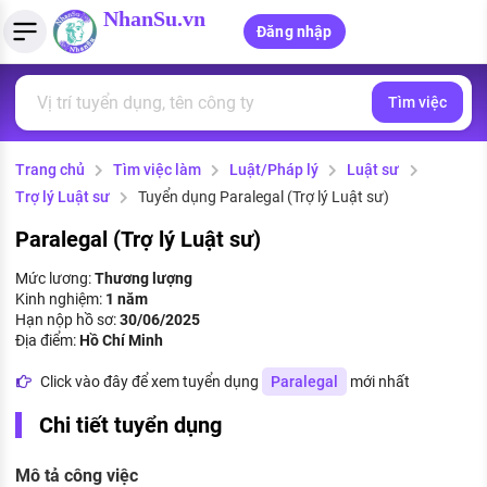
NhanSu.vn
Đăng nhập
Tìm việc
PHÁP LUẬT VIỆT NAM
Tìm việc làm
Quản lý CV
Tính lương Gross - Net
Văn bản pháp luật
Trang chủ
Tìm việc làm
Luật/Pháp lý
Luật sư
Việc làm ngành luật
Tải CV lên
Tính thuế thu nhập cá nhân
Chính sách mới
Trợ lý Luật sư
Tuyển dụng Paralegal (Trợ lý Luật sư)
Việc làm lương cao
Tạo CV trực tuyến
Tính trợ cấp thất nghiệp
PHÁP LUẬT LAO ĐỘNG
Paralegal (Trợ lý Luật sư)
Lao động và tiền lương
Việc làm tốt nhất
Mức lương:
Thương lượng
MẪU CV THEO STYLE
Kinh nghiệm:
1 năm
Bảo hiểm và phúc lợi
Hạn nộp hồ sơ:
30/06/2025
CÔNG TY
Mẫu CV đơn giản
Địa điểm:
Hồ Chí Minh
Thuế thu nhập
Danh sách nhà tuyển dụng
Click vào đây để xem tuyển dụng
Paralegal
mới nhất
Mẫu CV hiện đại
Hồ sơ biểu mẫu
Chi tiết tuyển dụng
Nhà tuyển dụng hàng đầu
Chính sách lao động
Mô tả công việc