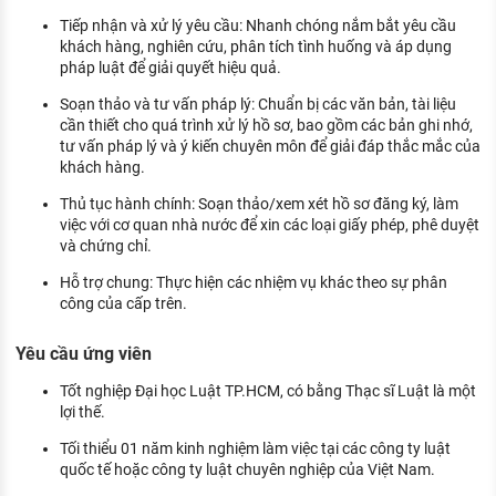
KHÁM PHÁ NGHỀ NGHIỆP
Tiếp nhận và xử lý yêu cầu: Nhanh chóng nắm bắt yêu cầu
khách hàng, nghiên cứu, phân tích tình huống và áp dụng
Tử vi nghề nghiệp
pháp luật để giải quyết hiệu quả.
Kỹ năng nghề nghiệp
Soạn thảo và tư vấn pháp lý: Chuẩn bị các văn bản, tài liệu
cần thiết cho quá trình xử lý hồ sơ, bao gồm các bản ghi nhớ,
HƯỚNG NGHIỆP VIỆC LÀM
tư vấn pháp lý và ý kiến chuyên môn để giải đáp thắc mắc của
khách hàng.
Đặc trưng từng nghề
Thủ tục hành chính: Soạn thảo/xem xét hồ sơ đăng ký, làm
việc với cơ quan nhà nước để xin các loại giấy phép, phê duyệt
Xu hướng việc làm
và chứng chỉ.
XÂY DỰNG VÀ PHÁT TRIỂN ĐỘI NGŨ
Hỗ trợ chung: Thực hiện các nhiệm vụ khác theo sự phân
NHÂN SỰ
công của cấp trên.
TUYỂN DỤNG VIỆC LÀM
Yêu cầu ứng viên
Tốt nghiệp Đại học Luật TP.HCM, có bằng Thạc sĩ Luật là một
lợi thế.
Tối thiểu 01 năm kinh nghiệm làm việc tại các công ty luật
quốc tế hoặc công ty luật chuyên nghiệp của Việt Nam.