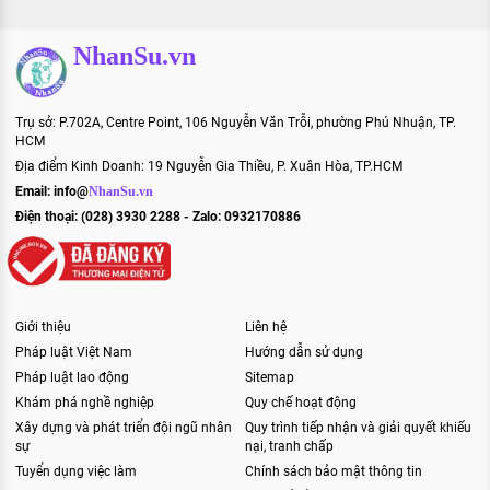
NhanSu.vn
Trụ sở: P.702A, Centre Point, 106 Nguyễn Văn Trỗi, phường Phú Nhuận, TP.
HCM
Địa điểm Kinh Doanh: 19 Nguyễn Gia Thiều, P. Xuân Hòa, TP.HCM
Email:
info@
NhanSu.vn
Điện thoại: (028) 3930 2288 - Zalo: 0932170886
Giới thiệu
Liên hệ
Pháp luật Việt Nam
Hướng dẫn sử dụng
Pháp luật lao động
Sitemap
Khám phá nghề nghiệp
Quy chế hoạt động
Xây dựng và phát triển đội ngũ nhân
Quy trình tiếp nhận và giải quyết khiếu
sự
nại, tranh chấp
Tuyển dụng việc làm
Chính sách bảo mật thông tin