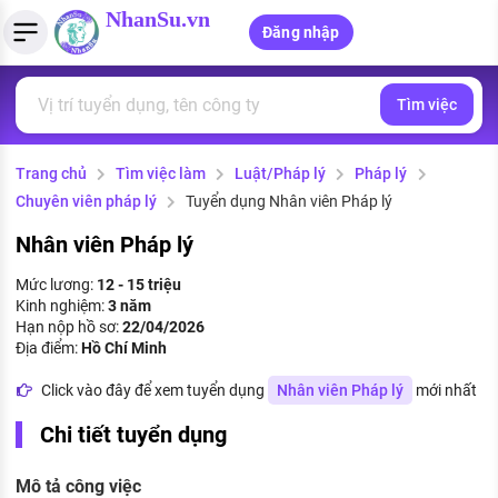
NhanSu.vn
Đăng nhập
Tìm việc
PHÁP LUẬT VIỆT NAM
Tìm việc làm
Quản lý CV
Tính lương Gross - Net
Văn bản pháp luật
Trang chủ
Tìm việc làm
Luật/Pháp lý
Pháp lý
Việc làm ngành luật
Tải CV lên
Tính thuế thu nhập cá nhân
Chính sách mới
Chuyên viên pháp lý
Tuyển dụng Nhân viên Pháp lý
Việc làm lương cao
Tạo CV trực tuyến
Tính trợ cấp thất nghiệp
PHÁP LUẬT LAO ĐỘNG
Nhân viên Pháp lý
Lao động và tiền lương
Việc làm tốt nhất
Mức lương:
12 - 15 triệu
MẪU CV THEO STYLE
Kinh nghiệm:
3 năm
Bảo hiểm và phúc lợi
Hạn nộp hồ sơ:
22/04/2026
CÔNG TY
Mẫu CV đơn giản
Địa điểm:
Hồ Chí Minh
Thuế thu nhập
Danh sách nhà tuyển dụng
Click vào đây để xem tuyển dụng
Nhân viên Pháp lý
mới nhất
Mẫu CV hiện đại
Hồ sơ biểu mẫu
Chi tiết tuyển dụng
Nhà tuyển dụng hàng đầu
Chính sách lao động
Mô tả công việc