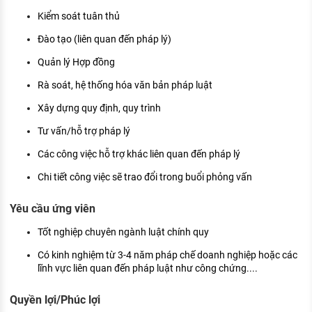
KHÁM PHÁ NGHỀ NGHIỆP
Kiểm soát tuân thủ
Tử vi nghề nghiệp
Đào tạo (liên quan đến pháp lý)
Quản lý Hợp đồng
Kỹ năng nghề nghiệp
Rà soát, hệ thống hóa văn bản pháp luật
HƯỚNG NGHIỆP VIỆC LÀM
Xây dựng quy định, quy trình
Đặc trưng từng nghề
Tư vấn/hỗ trợ pháp lý
Xu hướng việc làm
Các công việc hỗ trợ khác liên quan đến pháp lý
XÂY DỰNG VÀ PHÁT TRIỂN ĐỘI NGŨ
Chi tiết công việc sẽ trao đổi trong buổi phỏng vấn
NHÂN SỰ
TUYỂN DỤNG VIỆC LÀM
Yêu cầu ứng viên
Tốt nghiệp chuyên ngành luật chính quy
Có kinh nghiệm từ 3-4 năm pháp chế doanh nghiệp hoặc các
lĩnh vực liên quan đến pháp luật như công chứng....
Quyền lợi/Phúc lợi