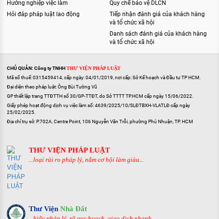
Hướng nghiệp việc làm
Quy chế bảo vệ DLCN
Hỏi đáp pháp luật lao động
Tiếp nhận đánh giá của khách hàng
và tổ chức xã hội
Danh sách đánh giá của khách hàng
và tổ chức xã hội
CHỦ QUẢN: Công ty TNHH
THƯ VIỆN PHÁP LUẬT
Mã số thuế: 0315459414, cấp ngày: 04/01/2019, nơi cấp: Sở Kế hoạch và Đầu tư TP HCM.
Đại diện theo pháp luật: Ông Bùi Tường Vũ
GP thiết lập trang TTĐTTH số 30/GP-TTĐT, do Sở TTTT TP.HCM cấp ngày 15/06/2022.
Giấy phép hoạt động dịch vụ việc làm số: 4639/2025/10/SLĐTBXH-VLATLĐ cấp ngày
25/02/2025.
Địa chỉ trụ sở: P.702A, Centre Point, 106 Nguyễn Văn Trỗi, phường Phú Nhuận, TP. HCM
THƯ VIỆN PHÁP LUẬT
...loại rủi ro pháp lý, nắm cơ hội làm giàu...
Thư Viện
Nhà Đất
...hiểu pháp lý, rõ quy hoạch, giao dịch nhanh...