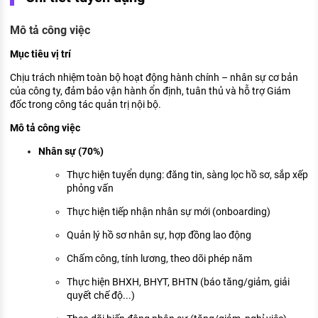
KHÁM PHÁ NGHỀ NGHIỆP
Mô tả công việc
Tử vi nghề nghiệp
Mục tiêu vị trí
Kỹ năng nghề nghiệp
Chịu trách nhiệm toàn bộ hoạt động hành chính – nhân sự cơ bản
HƯỚNG NGHIỆP VIỆC LÀM
của công ty, đảm bảo vận hành ổn định, tuân thủ và hỗ trợ Giám
đốc trong công tác quản trị nội bộ.
Đặc trưng từng nghề
Mô tả công việc
Xu hướng việc làm
Nhân sự (70%)
XÂY DỰNG VÀ PHÁT TRIỂN ĐỘI NGŨ
Thực hiện tuyển dụng: đăng tin, sàng lọc hồ sơ, sắp xếp
NHÂN SỰ
phỏng vấn
TUYỂN DỤNG VIỆC LÀM
Thực hiện tiếp nhận nhân sự mới (onboarding)
Quản lý hồ sơ nhân sự, hợp đồng lao động
Chấm công, tính lương, theo dõi phép năm
Thực hiện BHXH, BHYT, BHTN (báo tăng/giảm, giải
quyết chế độ...)