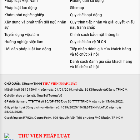
Pháp luật Việt Nam
Hướng dẫn sử dụng
Pháp luật lao động
Sitemap
Khám phá nghề nghiệp
Quy chế hoạt động
Xây dựng và phát triển đội ngũ nhân
Quy trình tiếp nhận và giải quyết khiếu
sự
nại, tranh chấp
Tuyển dụng việc làm
Chính sách bảo mật thông tin
Hướng nghiệp việc làm
Quy chế bảo vệ DLCN
Hỏi đáp pháp luật lao động
Tiếp nhận đánh giá của khách hàng
và tổ chức xã hội
Danh sách đánh giá của khách hàng
và tổ chức xã hội
CHỦ QUẢN: Công ty TNHH
THƯ VIỆN PHÁP LUẬT
Mã số thuế: 0315459414, cấp ngày: 04/01/2019, nơi cấp: Sở Kế hoạch và Đầu tư TP HCM.
Đại diện theo pháp luật: Ông Bùi Tường Vũ
GP thiết lập trang TTĐTTH số 30/GP-TTĐT, do Sở TTTT TP.HCM cấp ngày 15/06/2022.
Giấy phép hoạt động dịch vụ việc làm số: 4639/2025/10/SLĐTBXH-VLATLĐ cấp ngày
25/02/2025.
Địa chỉ trụ sở: P.702A, Centre Point, 106 Nguyễn Văn Trỗi, phường Phú Nhuận, TP. HCM
THƯ VIỆN PHÁP LUẬT