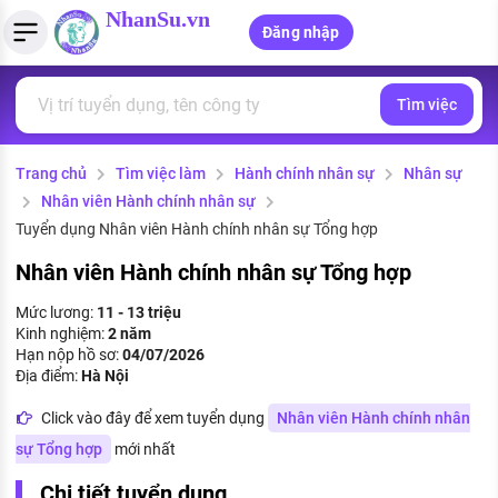
NhanSu.vn
Đăng nhập
Tìm việc
PHÁP LUẬT VIỆT NAM
Tìm việc làm
Quản lý CV
Tính lương Gross - Net
Văn bản pháp luật
Trang chủ
Tìm việc làm
Hành chính nhân sự
Nhân sự
Việc làm ngành luật
Tải CV lên
Tính thuế thu nhập cá nhân
Chính sách mới
Nhân viên Hành chính nhân sự
Việc làm lương cao
Tạo CV trực tuyến
Tính trợ cấp thất nghiệp
Tuyển dụng Nhân viên Hành chính nhân sự Tổng hợp
PHÁP LUẬT LAO ĐỘNG
Nhân viên Hành chính nhân sự Tổng hợp
Lao động và tiền lương
Việc làm tốt nhất
MẪU CV THEO STYLE
Mức lương:
11 - 13 triệu
Bảo hiểm và phúc lợi
Kinh nghiệm:
2 năm
CÔNG TY
Mẫu CV đơn giản
Hạn nộp hồ sơ:
04/07/2026
Thuế thu nhập
Địa điểm:
Hà Nội
Danh sách nhà tuyển dụng
Mẫu CV hiện đại
Click vào đây để xem tuyển dụng
Nhân viên Hành chính nhân
Hồ sơ biểu mẫu
Nhà tuyển dụng hàng đầu
sự Tổng hợp
mới nhất
Chính sách lao động
Chi tiết tuyển dụng