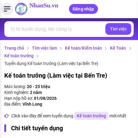
NhanSu.vn
Đăng nhập
Tìm việc
PHÁP LUẬT VIỆT NAM
Tìm việc làm
Quản lý CV
Tính lương Gross - Net
Văn bản pháp luật
Trang chủ
Tìm việc làm
Kế toán/Kiểm toán
Kế Toán
Việc làm ngành luật
Tải CV lên
Tính thuế thu nhập cá nhân
Chính sách mới
Kế toán trưởng
Việc làm lương cao
Tạo CV trực tuyến
Tính trợ cấp thất nghiệp
Tuyển dụng Kế toán trưởng (Làm việc tại Bến Tre)
PHÁP LUẬT LAO ĐỘNG
Kế toán trưởng (Làm việc tại Bến Tre)
Lao động và tiền lương
Việc làm tốt nhất
MẪU CV THEO STYLE
Mức lương:
20 - 25 triệu
Bảo hiểm và phúc lợi
Kinh nghiệm:
2 năm
CÔNG TY
Mẫu CV đơn giản
Hạn nộp hồ sơ:
01/08/2026
Thuế thu nhập
Địa điểm:
Vĩnh Long
Danh sách nhà tuyển dụng
Mẫu CV hiện đại
Click vào đây để xem tuyển dụng
Kế toán trưởng
mới nhất
Hồ sơ biểu mẫu
Nhà tuyển dụng hàng đầu
Chi tiết tuyển dụng
Chính sách lao động