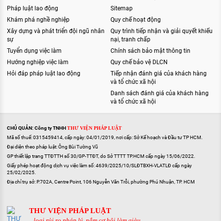
Pháp luật lao động
Sitemap
Khám phá nghề nghiệp
Quy chế hoạt động
Xây dựng và phát triển đội ngũ nhân
Quy trình tiếp nhận và giải quyết khiếu
sự
nại, tranh chấp
Tuyển dụng việc làm
Chính sách bảo mật thông tin
Hướng nghiệp việc làm
Quy chế bảo vệ DLCN
Hỏi đáp pháp luật lao động
Tiếp nhận đánh giá của khách hàng
và tổ chức xã hội
Danh sách đánh giá của khách hàng
và tổ chức xã hội
CHỦ QUẢN: Công ty TNHH
THƯ VIỆN PHÁP LUẬT
Mã số thuế: 0315459414, cấp ngày: 04/01/2019, nơi cấp: Sở Kế hoạch và Đầu tư TP HCM.
Đại diện theo pháp luật: Ông Bùi Tường Vũ
GP thiết lập trang TTĐTTH số 30/GP-TTĐT, do Sở TTTT TP.HCM cấp ngày 15/06/2022.
Giấy phép hoạt động dịch vụ việc làm số: 4639/2025/10/SLĐTBXH-VLATLĐ cấp ngày
25/02/2025.
Địa chỉ trụ sở: P.702A, Centre Point, 106 Nguyễn Văn Trỗi, phường Phú Nhuận, TP. HCM
THƯ VIỆN PHÁP LUẬT
...loại rủi ro pháp lý, nắm cơ hội làm giàu...