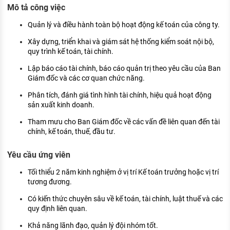
Mô tả công việc
KHÁM PHÁ NGHỀ NGHIỆP
Tử vi nghề nghiệp
Quản lý và điều hành toàn bộ hoạt động kế toán của công ty.
Xây dựng, triển khai và giám sát hệ thống kiểm soát nội bộ,
Kỹ năng nghề nghiệp
quy trình kế toán, tài chính.
HƯỚNG NGHIỆP VIỆC LÀM
Lập báo cáo tài chính, báo cáo quản trị theo yêu cầu của Ban
Giám đốc và các cơ quan chức năng.
Đặc trưng từng nghề
Phân tích, đánh giá tình hình tài chính, hiệu quả hoạt động
sản xuất kinh doanh.
Xu hướng việc làm
Tham mưu cho Ban Giám đốc về các vấn đề liên quan đến tài
XÂY DỰNG VÀ PHÁT TRIỂN ĐỘI NGŨ
chính, kế toán, thuế, đầu tư.
NHÂN SỰ
TUYỂN DỤNG VIỆC LÀM
Yêu cầu ứng viên
Tối thiểu 2 năm kinh nghiệm ở vị trí Kế toán trưởng hoặc vị trí
tương đương.
Có kiến thức chuyên sâu về kế toán, tài chính, luật thuế và các
quy định liên quan.
Khả năng lãnh đạo, quản lý đội nhóm tốt.