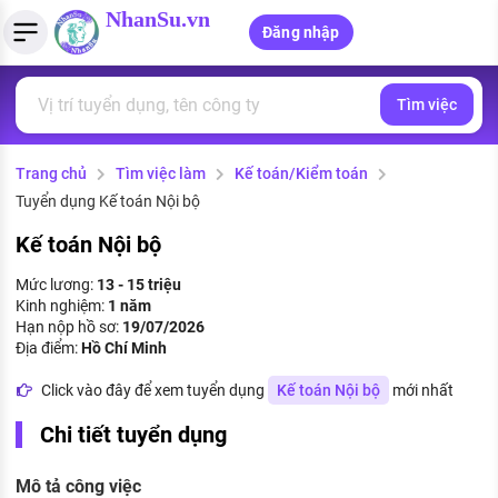
NhanSu.vn
Đăng nhập
Tìm việc
PHÁP LUẬT VIỆT NAM
Tìm việc làm
Quản lý CV
Tính lương Gross - Net
Văn bản pháp luật
Trang chủ
Tìm việc làm
Kế toán/Kiểm toán
Việc làm ngành luật
Tải CV lên
Tính thuế thu nhập cá nhân
Chính sách mới
Tuyển dụng Kế toán Nội bộ
Việc làm lương cao
Tạo CV trực tuyến
Tính trợ cấp thất nghiệp
PHÁP LUẬT LAO ĐỘNG
Kế toán Nội bộ
Lao động và tiền lương
Việc làm tốt nhất
Mức lương:
13 - 15 triệu
MẪU CV THEO STYLE
Kinh nghiệm:
1 năm
Bảo hiểm và phúc lợi
Hạn nộp hồ sơ:
19/07/2026
CÔNG TY
Mẫu CV đơn giản
Địa điểm:
Hồ Chí Minh
Thuế thu nhập
Danh sách nhà tuyển dụng
Click vào đây để xem tuyển dụng
Kế toán Nội bộ
mới nhất
Mẫu CV hiện đại
Hồ sơ biểu mẫu
Chi tiết tuyển dụng
Nhà tuyển dụng hàng đầu
Chính sách lao động
Mô tả công việc