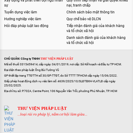
Xây dựng và phát triển đội ngũ nhân
Quy trình tiếp nhận và giải quyết khiếu
sự
nại, tranh chấp
Tuyển dụng việc làm
Chính sách bảo mật thông tin
Hướng nghiệp việc làm
Quy chế bảo vệ DLCN
Hỏi đáp pháp luật lao động
Tiếp nhận đánh giá của khách hàng
và tổ chức xã hội
Danh sách đánh giá của khách hàng
và tổ chức xã hội
CHỦ QUẢN: Công ty TNHH
THƯ VIỆN PHÁP LUẬT
Mã số thuế: 0315459414, cấp ngày: 04/01/2019, nơi cấp: Sở Kế hoạch và Đầu tư TP HCM.
Đại diện theo pháp luật: Ông Bùi Tường Vũ
GP thiết lập trang TTĐTTH số 30/GP-TTĐT, do Sở TTTT TP.HCM cấp ngày 15/06/2022.
Giấy phép hoạt động dịch vụ việc làm số: 4639/2025/10/SLĐTBXH-VLATLĐ cấp ngày
25/02/2025.
Địa chỉ trụ sở: P.702A, Centre Point, 106 Nguyễn Văn Trỗi, phường Phú Nhuận, TP. HCM
THƯ VIỆN PHÁP LUẬT
...loại rủi ro pháp lý, nắm cơ hội làm giàu...