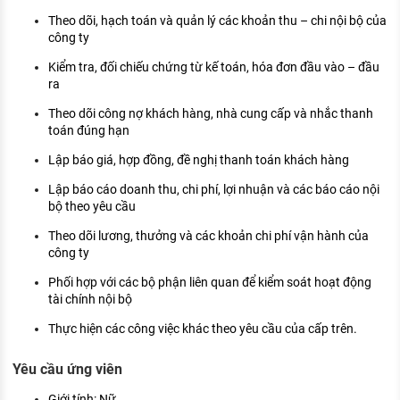
KHÁM PHÁ NGHỀ NGHIỆP
Theo dõi, hạch toán và quản lý các khoản thu – chi nội bộ của
công ty
Tử vi nghề nghiệp
Kiểm tra, đối chiếu chứng từ kế toán, hóa đơn đầu vào – đầu
Kỹ năng nghề nghiệp
ra
HƯỚNG NGHIỆP VIỆC LÀM
Theo dõi công nợ khách hàng, nhà cung cấp và nhắc thanh
toán đúng hạn
Đặc trưng từng nghề
Lập báo giá, hợp đồng, đề nghị thanh toán khách hàng
Xu hướng việc làm
Lập báo cáo doanh thu, chi phí, lợi nhuận và các báo cáo nội
bộ theo yêu cầu
XÂY DỰNG VÀ PHÁT TRIỂN ĐỘI NGŨ
NHÂN SỰ
Theo dõi lương, thưởng và các khoản chi phí vận hành của
công ty
TUYỂN DỤNG VIỆC LÀM
Phối hợp với các bộ phận liên quan để kiểm soát hoạt động
tài chính nội bộ
Thực hiện các công việc khác theo yêu cầu của cấp trên.
Yêu cầu ứng viên
Giới tính: Nữ