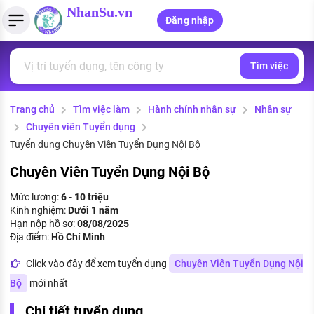
NhanSu.vn
Đăng nhập
Tìm việc
PHÁP LUẬT VIỆT NAM
Tìm việc làm
Quản lý CV
Tính lương Gross - Net
Văn bản pháp luật
Trang chủ
Tìm việc làm
Hành chính nhân sự
Nhân sự
Việc làm ngành luật
Tải CV lên
Tính thuế thu nhập cá nhân
Chính sách mới
Chuyên viên Tuyển dụng
Việc làm lương cao
Tạo CV trực tuyến
Tính trợ cấp thất nghiệp
Tuyển dụng Chuyên Viên Tuyển Dụng Nội Bộ
PHÁP LUẬT LAO ĐỘNG
Chuyên Viên Tuyển Dụng Nội Bộ
Lao động và tiền lương
Việc làm tốt nhất
MẪU CV THEO STYLE
Mức lương:
6 - 10 triệu
Bảo hiểm và phúc lợi
Kinh nghiệm:
Dưới 1 năm
CÔNG TY
Mẫu CV đơn giản
Hạn nộp hồ sơ:
08/08/2025
Thuế thu nhập
Địa điểm:
Hồ Chí Minh
Danh sách nhà tuyển dụng
Mẫu CV hiện đại
Click vào đây để xem tuyển dụng
Chuyên Viên Tuyển Dụng Nội
Hồ sơ biểu mẫu
Nhà tuyển dụng hàng đầu
Bộ
mới nhất
Chính sách lao động
Chi tiết tuyển dụng