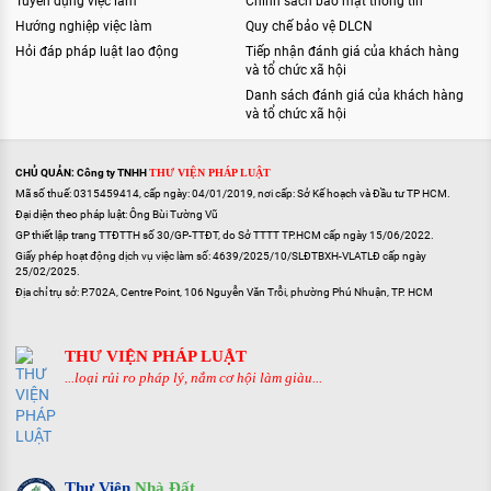
Tuyển dụng việc làm
Chính sách bảo mật thông tin
Hướng nghiệp việc làm
Quy chế bảo vệ DLCN
Hỏi đáp pháp luật lao động
Tiếp nhận đánh giá của khách hàng
và tổ chức xã hội
Danh sách đánh giá của khách hàng
và tổ chức xã hội
CHỦ QUẢN: Công ty TNHH
THƯ VIỆN PHÁP LUẬT
Mã số thuế: 0315459414, cấp ngày: 04/01/2019, nơi cấp: Sở Kế hoạch và Đầu tư TP HCM.
Đại diện theo pháp luật: Ông Bùi Tường Vũ
GP thiết lập trang TTĐTTH số 30/GP-TTĐT, do Sở TTTT TP.HCM cấp ngày 15/06/2022.
Giấy phép hoạt động dịch vụ việc làm số: 4639/2025/10/SLĐTBXH-VLATLĐ cấp ngày
25/02/2025.
Địa chỉ trụ sở: P.702A, Centre Point, 106 Nguyễn Văn Trỗi, phường Phú Nhuận, TP. HCM
THƯ VIỆN PHÁP LUẬT
...loại rủi ro pháp lý, nắm cơ hội làm giàu...
Thư Viện
Nhà Đất