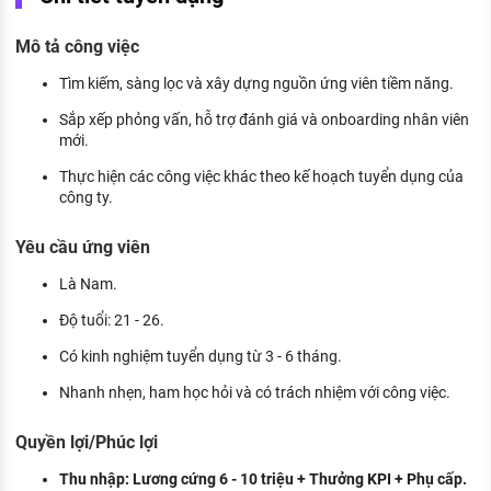
KHÁM PHÁ NGHỀ NGHIỆP
Mô tả công việc
Tử vi nghề nghiệp
Tìm kiếm, sàng lọc và xây dựng nguồn ứng viên tiềm năng.
Kỹ năng nghề nghiệp
Sắp xếp phỏng vấn, hỗ trợ đánh giá và onboarding nhân viên
HƯỚNG NGHIỆP VIỆC LÀM
mới.
Đặc trưng từng nghề
Thực hiện các công việc khác theo kế hoạch tuyển dụng của
công ty.
Xu hướng việc làm
Yêu cầu ứng viên
XÂY DỰNG VÀ PHÁT TRIỂN ĐỘI NGŨ
NHÂN SỰ
Là Nam.
Độ tuổi: 21 - 26.
TUYỂN DỤNG VIỆC LÀM
Có kinh nghiệm tuyển dụng từ 3 - 6 tháng.
Nhanh nhẹn, ham học hỏi và có trách nhiệm với công việc.
Quyền lợi/Phúc lợi
Thu nhập: Lương cứng 6 - 10 triệu + Thưởng KPI + Phụ cấp.