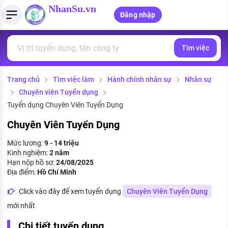
NhanSu.vn
Đăng nhập
Tìm việc
PHÁP LUẬT VIỆT NAM
Tìm việc làm
Quản lý CV
Tính lương Gross - Net
Văn bản pháp luật
Trang chủ
Tìm việc làm
Hành chính nhân sự
Nhân sự
Việc làm ngành luật
Tải CV lên
Tính thuế thu nhập cá nhân
Chính sách mới
Chuyên viên Tuyển dụng
Việc làm lương cao
Tạo CV trực tuyến
Tính trợ cấp thất nghiệp
Tuyển dụng Chuyên Viên Tuyển Dụng
PHÁP LUẬT LAO ĐỘNG
Chuyên Viên Tuyển Dụng
Lao động và tiền lương
Việc làm tốt nhất
MẪU CV THEO STYLE
Mức lương:
9 - 14 triệu
Bảo hiểm và phúc lợi
Kinh nghiệm:
2 năm
CÔNG TY
Mẫu CV đơn giản
Hạn nộp hồ sơ:
24/08/2025
Thuế thu nhập
Địa điểm:
Hồ Chí Minh
Danh sách nhà tuyển dụng
Mẫu CV hiện đại
Click vào đây để xem tuyển dụng
Chuyên Viên Tuyển Dụng
Hồ sơ biểu mẫu
Nhà tuyển dụng hàng đầu
mới nhất
Chính sách lao động
Chi tiết tuyển dụng