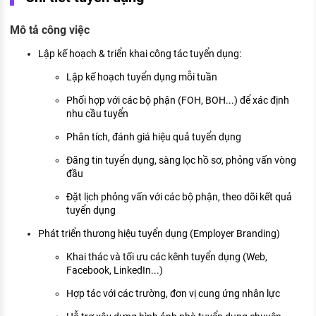
KHÁM PHÁ NGHỀ NGHIỆP
Mô tả công việc
Tử vi nghề nghiệp
Lập kế hoạch & triển khai công tác tuyển dụng:
Kỹ năng nghề nghiệp
Lập kế hoạch tuyển dụng mỗi tuần
HƯỚNG NGHIỆP VIỆC LÀM
Phối hợp với các bộ phận (FOH, BOH...) để xác định
Đặc trưng từng nghề
nhu cầu tuyển
Phân tích, đánh giá hiệu quả tuyển dụng
Xu hướng việc làm
Đăng tin tuyển dụng, sàng lọc hồ sơ, phỏng vấn vòng
XÂY DỰNG VÀ PHÁT TRIỂN ĐỘI NGŨ
đầu
NHÂN SỰ
Đặt lịch phỏng vấn với các bộ phận, theo dõi kết quả
TUYỂN DỤNG VIỆC LÀM
tuyển dụng
Phát triển thương hiệu tuyển dụng (Employer Branding)
Khai thác và tối ưu các kênh tuyển dụng (Web,
Facebook, LinkedIn...)
Hợp tác với các trường, đơn vị cung ứng nhân lực