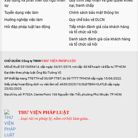
Xây dựng và phát triển đội ngũ nhân
Quy trình tiếp nhận và giải quyết khiếu
sự
nại, tranh chấp
Tuyển dụng việc làm
Chính sách bảo mật thông tin
Hướng nghiệp việc làm
Quy chế bảo vệ DLCN
Hỏi đáp pháp luật lao động
Tiếp nhận đánh giá của khách hàng
và tổ chức xã hội
Danh sách đánh giá của khách hàng
và tổ chức xã hội
CHỦ QUẢN: Công ty TNHH
THƯ VIỆN PHÁP LUẬT
Mã số thuế: 0315459414, cấp ngày: 04/01/2019, nơi cấp: Sở Kế hoạch và Đầu tư TP HCM.
Đại diện theo pháp luật: Ông Bùi Tường Vũ
GP thiết lập trang TTĐTTH số 30/GP-TTĐT, do Sở TTTT TP.HCM cấp ngày 15/06/2022.
Giấy phép hoạt động dịch vụ việc làm số: 4639/2025/10/SLĐTBXH-VLATLĐ cấp ngày
25/02/2025.
Địa chỉ trụ sở: P.702A, Centre Point, 106 Nguyễn Văn Trỗi, phường Phú Nhuận, TP. HCM
THƯ VIỆN PHÁP LUẬT
...loại rủi ro pháp lý, nắm cơ hội làm giàu...