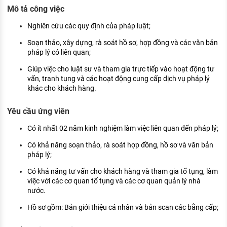
KHÁM PHÁ NGHỀ NGHIỆP
Mô tả công việc
Tử vi nghề nghiệp
Nghiên cứu các quy định của pháp luật;
Soạn thảo, xây dựng, rà soát hồ sơ, hợp đồng và các văn bản
Kỹ năng nghề nghiệp
pháp lý có liên quan;
HƯỚNG NGHIỆP VIỆC LÀM
Giúp việc cho luật sư và tham gia trực tiếp vào hoạt động tư
vấn, tranh tụng và các hoạt động cung cấp dịch vụ pháp lý
Đặc trưng từng nghề
khác cho khách hàng.
Xu hướng việc làm
Yêu cầu ứng viên
XÂY DỰNG VÀ PHÁT TRIỂN ĐỘI NGŨ
Có ít nhất 02 năm kinh nghiệm làm việc liên quan đến pháp lý;
NHÂN SỰ
Có khả năng soạn thảo, rà soát hợp đồng, hồ sơ và văn bản
TUYỂN DỤNG VIỆC LÀM
pháp lý;
Có khả năng tư vấn cho khách hàng và tham gia tố tụng, làm
việc với các cơ quan tố tụng và các cơ quan quản lý nhà
nước.
Hồ sơ gồm: Bản giới thiệu cá nhân và bản scan các bằng cấp;