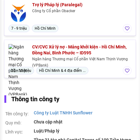
Trợ lý Pháp lý (Paralegal)
Công ty Cổ phần Obacker
7 - 9 triệu
Hồ Chí Minh
CV/CVC Xử lý nợ - Mảng khởi kiện - Hồ Chí Minh,
Đồng Nai, Bình Phước – ID595
Ngân hàng Thương mại Cổ phần Việt Nam Thịnh Vượng
(VPBank)
20 - 50 triệu
Hồ Chí Minh & 4 địa điểm ...
Thông tin công ty
Công ty Luật TNHH Sunflower
Tên công ty:
Chưa cập nhật
Quy mô:
Luật/Pháp lý
Lĩnh vực:
Tầng 21 tòa nhà Capital Tower, số 109 Trần Hưng