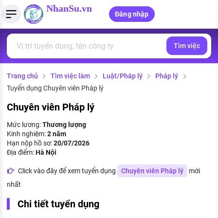
NhanSu.vn
Đăng nhập
Tìm việc
PHÁP LUẬT VIỆT NAM
Tìm việc làm
Quản lý CV
Tính lương Gross - Net
Văn bản pháp luật
Trang chủ
Tìm việc làm
Luật/Pháp lý
Pháp lý
Việc làm ngành luật
Tải CV lên
Tính thuế thu nhập cá nhân
Chính sách mới
Tuyển dụng Chuyên viên Pháp lý
Việc làm lương cao
Tạo CV trực tuyến
Tính trợ cấp thất nghiệp
PHÁP LUẬT LAO ĐỘNG
Chuyên viên Pháp lý
Lao động và tiền lương
Việc làm tốt nhất
Mức lương:
Thương lượng
MẪU CV THEO STYLE
Kinh nghiệm:
2 năm
Bảo hiểm và phúc lợi
Hạn nộp hồ sơ:
20/07/2026
CÔNG TY
Mẫu CV đơn giản
Địa điểm:
Hà Nội
Thuế thu nhập
Danh sách nhà tuyển dụng
Click vào đây để xem tuyển dụng
Chuyên viên Pháp lý
mới
Mẫu CV hiện đại
nhất
Hồ sơ biểu mẫu
Nhà tuyển dụng hàng đầu
Chi tiết tuyển dụng
Chính sách lao động