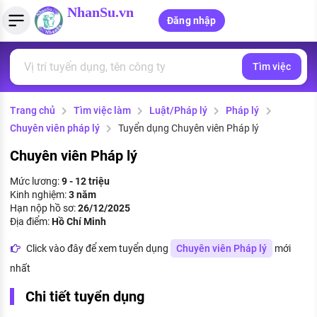
NhanSu.vn
Đăng nhập
Tìm việc
PHÁP LUẬT VIỆT NAM
Tìm việc làm
Quản lý CV
Tính lương Gross - Net
Văn bản pháp luật
Trang chủ
Tìm việc làm
Luật/Pháp lý
Pháp lý
Việc làm ngành luật
Tải CV lên
Tính thuế thu nhập cá nhân
Chính sách mới
Chuyên viên pháp lý
Tuyển dụng Chuyên viên Pháp lý
Việc làm lương cao
Tạo CV trực tuyến
Tính trợ cấp thất nghiệp
PHÁP LUẬT LAO ĐỘNG
Chuyên viên Pháp lý
Lao động và tiền lương
Việc làm tốt nhất
Mức lương:
9 - 12 triệu
MẪU CV THEO STYLE
Kinh nghiệm:
3 năm
Bảo hiểm và phúc lợi
Hạn nộp hồ sơ:
26/12/2025
CÔNG TY
Mẫu CV đơn giản
Địa điểm:
Hồ Chí Minh
Thuế thu nhập
Danh sách nhà tuyển dụng
Click vào đây để xem tuyển dụng
Chuyên viên Pháp lý
mới
Mẫu CV hiện đại
nhất
Hồ sơ biểu mẫu
Nhà tuyển dụng hàng đầu
Chi tiết tuyển dụng
Chính sách lao động