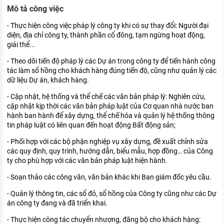
KHÁM PHÁ NGHỀ NGHIỆP
Mô tả công việc
Tử vi nghề nghiệp
- Thực hiện công việc pháp lý công ty khi có sự thay đổi: Người đại
diện, địa chỉ công ty, thành phần cổ đông, tạm ngừng hoạt động,
giải thể...
Kỹ năng nghề nghiệp
- Theo dõi tiến độ pháp lý các Dự án trong công ty để tiến hành công
HƯỚNG NGHIỆP VIỆC LÀM
tác làm sổ hồng cho khách hàng đúng tiến độ, cũng như quản lý các
dữ liệu Dự án, khách hàng.
Đặc trưng từng nghề
- Cập nhật, hệ thống và thể chế các văn bản pháp lý: Nghiên cứu,
Xu hướng việc làm
cập nhật kịp thời các văn bản pháp luật của Cơ quan nhà nước ban
hành ban hành để xây dựng, thể chế hóa và quản lý hệ thống thông
XÂY DỰNG VÀ PHÁT TRIỂN ĐỘI NGŨ
tin pháp luật có liên quan đến hoạt động Bất động sản;
NHÂN SỰ
- Phối hợp với các bộ phận nghiệp vụ xây dựng, đề xuất chỉnh sửa
TUYỂN DỤNG VIỆC LÀM
các quy định, quy trình, hướng dẫn, biểu mẫu, hợp đồng… của Công
ty cho phù hợp với các văn bản pháp luật hiện hành.
- Soạn thảo các công văn, văn bản khác khi Ban giám đốc yêu cầu.
- Quản lý thông tin, các sổ đỏ, sổ hồng của Công ty cũng như các Dự
án công ty đang và đã triển khai.
- Thực hiện công tác chuyển nhượng, đăng bộ cho khách hàng: