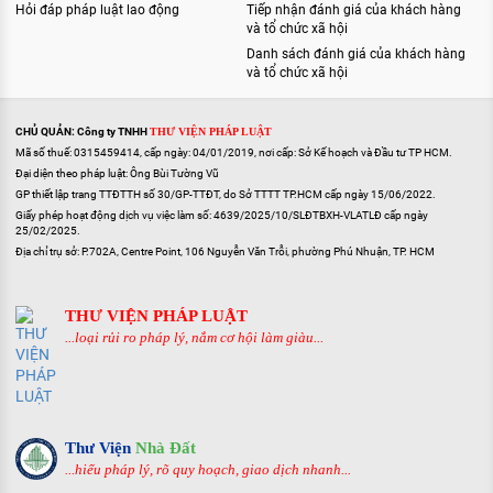
Hỏi đáp pháp luật lao động
Tiếp nhận đánh giá của khách hàng
và tổ chức xã hội
Danh sách đánh giá của khách hàng
và tổ chức xã hội
CHỦ QUẢN: Công ty TNHH
THƯ VIỆN PHÁP LUẬT
Mã số thuế: 0315459414, cấp ngày: 04/01/2019, nơi cấp: Sở Kế hoạch và Đầu tư TP HCM.
Đại diện theo pháp luật: Ông Bùi Tường Vũ
GP thiết lập trang TTĐTTH số 30/GP-TTĐT, do Sở TTTT TP.HCM cấp ngày 15/06/2022.
Giấy phép hoạt động dịch vụ việc làm số: 4639/2025/10/SLĐTBXH-VLATLĐ cấp ngày
25/02/2025.
Địa chỉ trụ sở: P.702A, Centre Point, 106 Nguyễn Văn Trỗi, phường Phú Nhuận, TP. HCM
THƯ VIỆN PHÁP LUẬT
...loại rủi ro pháp lý, nắm cơ hội làm giàu...
Thư Viện
Nhà Đất
...hiểu pháp lý, rõ quy hoạch, giao dịch nhanh...