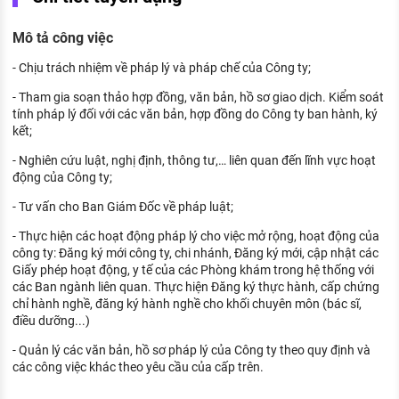
KHÁM PHÁ NGHỀ NGHIỆP
Mô tả công việc
Tử vi nghề nghiệp
- Chịu trách nhiệm về pháp lý và pháp chế của Công ty;
Kỹ năng nghề nghiệp
- Tham gia soạn thảo hợp đồng, văn bản, hồ sơ giao dịch. Kiểm soát
HƯỚNG NGHIỆP VIỆC LÀM
tính pháp lý đối với các văn bản, hợp đồng do Công ty ban hành, ký
kết;
Đặc trưng từng nghề
- Nghiên cứu luật, nghị định, thông tư,… liên quan đến lĩnh vực hoạt
động của Công ty;
Xu hướng việc làm
- Tư vấn cho Ban Giám Đốc về pháp luật;
XÂY DỰNG VÀ PHÁT TRIỂN ĐỘI NGŨ
NHÂN SỰ
- Thực hiện các hoạt động pháp lý cho việc mở rộng, hoạt động của
công ty: Đăng ký mới công ty, chi nhánh, Đăng ký mới, cập nhật các
TUYỂN DỤNG VIỆC LÀM
Giấy phép hoạt động, y tế của các Phòng khám trong hệ thống với
các Ban ngành liên quan. Thực hiện Đăng ký thực hành, cấp chứng
chỉ hành nghề, đăng ký hành nghề cho khối chuyên môn (bác sĩ,
điều dưỡng...)
- Quản lý các văn bản, hồ sơ pháp lý của Công ty theo quy định và
các công việc khác theo yêu cầu của cấp trên.