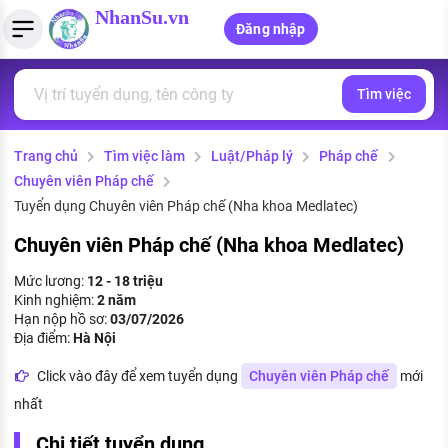
NhanSu.vn
Đăng nhập
Tìm việc
PHÁP LUẬT VIỆT NAM
Tìm việc làm
Quản lý CV
Tính lương Gross - Net
Văn bản pháp luật
Trang chủ
Tìm việc làm
Luật/Pháp lý
Pháp chế
Việc làm ngành luật
Tải CV lên
Tính thuế thu nhập cá nhân
Chính sách mới
Chuyên viên Pháp chế
Việc làm lương cao
Tạo CV trực tuyến
Tính trợ cấp thất nghiệp
Tuyển dụng Chuyên viên Pháp chế (Nha khoa Medlatec)
PHÁP LUẬT LAO ĐỘNG
Chuyên viên Pháp chế (Nha khoa Medlatec)
Lao động và tiền lương
Việc làm tốt nhất
MẪU CV THEO STYLE
Mức lương:
12 - 18 triệu
Bảo hiểm và phúc lợi
Kinh nghiệm:
2 năm
CÔNG TY
Mẫu CV đơn giản
Hạn nộp hồ sơ:
03/07/2026
Thuế thu nhập
Địa điểm:
Hà Nội
Danh sách nhà tuyển dụng
Mẫu CV hiện đại
Click vào đây để xem tuyển dụng
Chuyên viên Pháp chế
mới
Hồ sơ biểu mẫu
Nhà tuyển dụng hàng đầu
nhất
Chính sách lao động
Chi tiết tuyển dụng