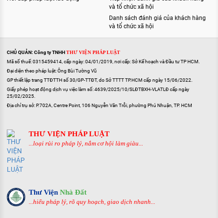
và tổ chức xã hội
Danh sách đánh giá của khách hàng
và tổ chức xã hội
CHỦ QUẢN: Công ty TNHH
THƯ VIỆN PHÁP LUẬT
Mã số thuế: 0315459414, cấp ngày: 04/01/2019, nơi cấp: Sở Kế hoạch và Đầu tư TP HCM.
Đại diện theo pháp luật: Ông Bùi Tường Vũ
GP thiết lập trang TTĐTTH số 30/GP-TTĐT, do Sở TTTT TP.HCM cấp ngày 15/06/2022.
Giấy phép hoạt động dịch vụ việc làm số: 4639/2025/10/SLĐTBXH-VLATLĐ cấp ngày
25/02/2025.
Địa chỉ trụ sở: P.702A, Centre Point, 106 Nguyễn Văn Trỗi, phường Phú Nhuận, TP. HCM
THƯ VIỆN PHÁP LUẬT
...loại rủi ro pháp lý, nắm cơ hội làm giàu...
Thư Viện
Nhà Đất
...hiểu pháp lý, rõ quy hoạch, giao dịch nhanh...