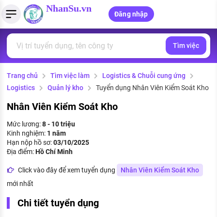
NhanSu.vn
Đăng nhập
Tìm việc
PHÁP LUẬT VIỆT NAM
Tìm việc làm
Quản lý CV
Tính lương Gross - Net
Văn bản pháp luật
Trang chủ
Tìm việc làm
Logistics & Chuỗi cung ứng
Việc làm ngành luật
Tải CV lên
Tính thuế thu nhập cá nhân
Chính sách mới
Logistics
Quản lý kho
Tuyển dụng Nhân Viên Kiểm Soát Kho
Việc làm lương cao
Tạo CV trực tuyến
Tính trợ cấp thất nghiệp
PHÁP LUẬT LAO ĐỘNG
Nhân Viên Kiểm Soát Kho
Lao động và tiền lương
Việc làm tốt nhất
Mức lương:
8 - 10 triệu
MẪU CV THEO STYLE
Kinh nghiệm:
1 năm
Bảo hiểm và phúc lợi
Hạn nộp hồ sơ:
03/10/2025
CÔNG TY
Mẫu CV đơn giản
Địa điểm:
Hồ Chí Minh
Thuế thu nhập
Danh sách nhà tuyển dụng
Click vào đây để xem tuyển dụng
Nhân Viên Kiểm Soát Kho
Mẫu CV hiện đại
mới nhất
Hồ sơ biểu mẫu
Nhà tuyển dụng hàng đầu
Chi tiết tuyển dụng
Chính sách lao động