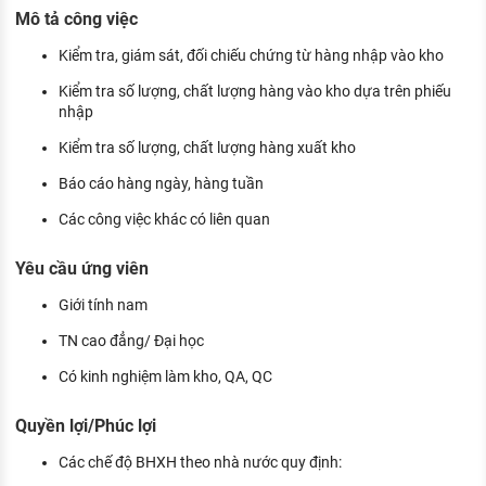
KHÁM PHÁ NGHỀ NGHIỆP
Mô tả công việc
Tử vi nghề nghiệp
Kiểm tra, giám sát, đối chiếu chứng từ hàng nhập vào kho
Kiểm tra số lượng, chất lượng hàng vào kho dựa trên phiếu
Kỹ năng nghề nghiệp
nhập
HƯỚNG NGHIỆP VIỆC LÀM
Kiểm tra số lượng, chất lượng hàng xuất kho
Đặc trưng từng nghề
Báo cáo hàng ngày, hàng tuần
Các công việc khác có liên quan
Xu hướng việc làm
XÂY DỰNG VÀ PHÁT TRIỂN ĐỘI NGŨ
Yêu cầu ứng viên
NHÂN SỰ
Giới tính nam
TUYỂN DỤNG VIỆC LÀM
TN cao đẳng/ Đại học
Có kinh nghiệm làm kho, QA, QC
Quyền lợi/Phúc lợi
Các chế độ BHXH theo nhà nước quy định: