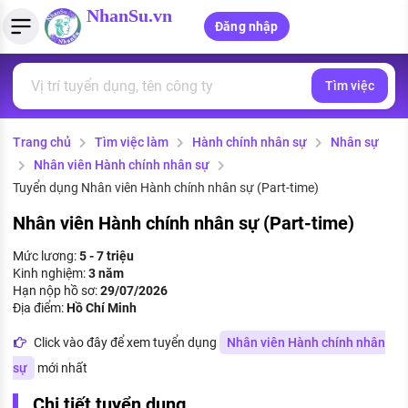
NhanSu.vn
Đăng nhập
Tìm việc
PHÁP LUẬT VIỆT NAM
Tìm việc làm
Quản lý CV
Tính lương Gross - Net
Văn bản pháp luật
Trang chủ
Tìm việc làm
Hành chính nhân sự
Nhân sự
Việc làm ngành luật
Tải CV lên
Tính thuế thu nhập cá nhân
Chính sách mới
Nhân viên Hành chính nhân sự
Việc làm lương cao
Tạo CV trực tuyến
Tính trợ cấp thất nghiệp
Tuyển dụng Nhân viên Hành chính nhân sự (Part-time)
PHÁP LUẬT LAO ĐỘNG
Nhân viên Hành chính nhân sự (Part-time)
Lao động và tiền lương
Việc làm tốt nhất
MẪU CV THEO STYLE
Mức lương:
5 - 7 triệu
Bảo hiểm và phúc lợi
Kinh nghiệm:
3 năm
CÔNG TY
Mẫu CV đơn giản
Hạn nộp hồ sơ:
29/07/2026
Thuế thu nhập
Địa điểm:
Hồ Chí Minh
Danh sách nhà tuyển dụng
Mẫu CV hiện đại
Click vào đây để xem tuyển dụng
Nhân viên Hành chính nhân
Hồ sơ biểu mẫu
Nhà tuyển dụng hàng đầu
sự
mới nhất
Chính sách lao động
Chi tiết tuyển dụng