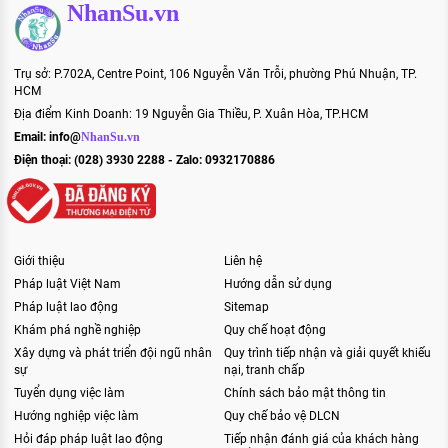
NhanSu.vn
Trụ sở: P.702A, Centre Point, 106 Nguyễn Văn Trỗi, phường Phú Nhuận, TP.
HCM
Địa điểm Kinh Doanh: 19 Nguyễn Gia Thiều, P. Xuân Hòa, TP.HCM
Email:
info@
NhanSu.vn
Điện thoại: (028) 3930 2288 - Zalo: 0932170886
Giới thiệu
Liên hệ
Pháp luật Việt Nam
Hướng dẫn sử dụng
Pháp luật lao động
Sitemap
Khám phá nghề nghiệp
Quy chế hoạt động
Xây dựng và phát triển đội ngũ nhân
Quy trình tiếp nhận và giải quyết khiếu
sự
nại, tranh chấp
Tuyển dụng việc làm
Chính sách bảo mật thông tin
Hướng nghiệp việc làm
Quy chế bảo vệ DLCN
Hỏi đáp pháp luật lao động
Tiếp nhận đánh giá của khách hàng