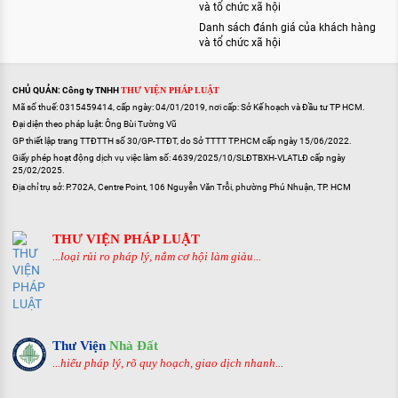
và tổ chức xã hội
Danh sách đánh giá của khách hàng
và tổ chức xã hội
CHỦ QUẢN: Công ty TNHH
THƯ VIỆN PHÁP LUẬT
Mã số thuế: 0315459414, cấp ngày: 04/01/2019, nơi cấp: Sở Kế hoạch và Đầu tư TP HCM.
Đại diện theo pháp luật: Ông Bùi Tường Vũ
GP thiết lập trang TTĐTTH số 30/GP-TTĐT, do Sở TTTT TP.HCM cấp ngày 15/06/2022.
Giấy phép hoạt động dịch vụ việc làm số: 4639/2025/10/SLĐTBXH-VLATLĐ cấp ngày
25/02/2025.
Địa chỉ trụ sở: P.702A, Centre Point, 106 Nguyễn Văn Trỗi, phường Phú Nhuận, TP. HCM
THƯ VIỆN PHÁP LUẬT
...loại rủi ro pháp lý, nắm cơ hội làm giàu...
Thư Viện
Nhà Đất
...hiểu pháp lý, rõ quy hoạch, giao dịch nhanh...