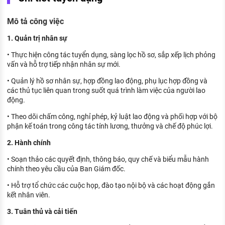
KHÁM PHÁ NGHỀ NGHIỆP
Mô tả công việc
Tử vi nghề nghiệp
1. Quản trị nhân sự
Kỹ năng nghề nghiệp
• Thực hiện công tác tuyển dụng, sàng lọc hồ sơ, sắp xếp lịch phỏng
HƯỚNG NGHIỆP VIỆC LÀM
vấn và hỗ trợ tiếp nhận nhân sự mới.
Đặc trưng từng nghề
• Quản lý hồ sơ nhân sự, hợp đồng lao động, phụ lục hợp đồng và
các thủ tục liên quan trong suốt quá trình làm việc của người lao
động.
Xu hướng việc làm
• Theo dõi chấm công, nghỉ phép, kỷ luật lao động và phối hợp với bộ
XÂY DỰNG VÀ PHÁT TRIỂN ĐỘI NGŨ
phận kế toán trong công tác tính lương, thưởng và chế độ phúc lợi.
NHÂN SỰ
2. Hành chính
TUYỂN DỤNG VIỆC LÀM
• Soạn thảo các quyết định, thông báo, quy chế và biểu mẫu hành
chính theo yêu cầu của Ban Giám đốc.
• Hỗ trợ tổ chức các cuộc họp, đào tạo nội bộ và các hoạt động gắn
kết nhân viên.
3. Tuân thủ và cải tiến