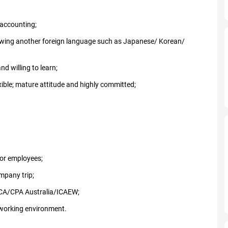
 accounting;
owing another foreign language such as Japanese/ Korean/
d willing to learn;
ible; mature attitude and highly committed;
or employees;
mpany trip;
CA/CPA Australia/ICAEW;
l working environment.