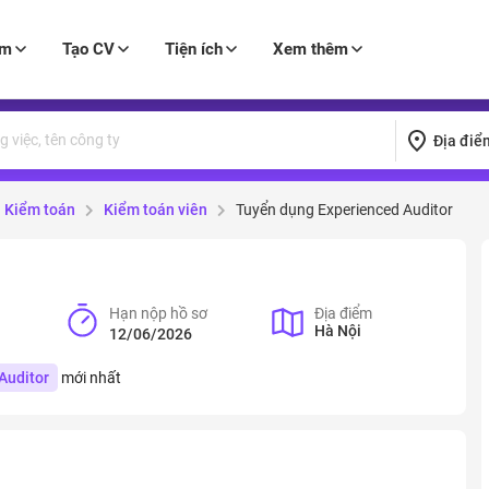
àm
Tạo CV
Tiện ích
Xem thêm
Địa điể
Kiểm toán
Kiểm toán viên
Tuyển dụng Experienced Auditor
Hạn nộp hồ sơ
Địa điểm
Hà Nội
12/06/2026
Auditor
mới nhất