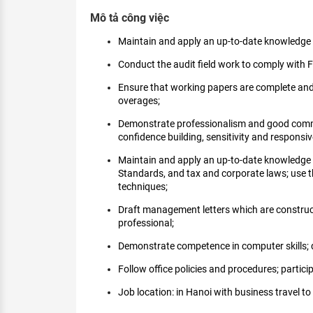
KHÁM PHÁ NGHỀ NGHIỆP
Mô tả công việc
Tử vi nghề nghiệp
Maintain and apply an up-to-date knowledge 
Conduct the audit field work to comply with F
Kỹ năng nghề nghiệp
Ensure that working papers are complete and 
HƯỚNG NGHIỆP VIỆC LÀM
overages;
Đặc trưng từng nghề
Demonstrate professionalism and good communi
confidence building, sensitivity and responsiv
Xu hướng việc làm
Maintain and apply an up-to-date knowledge 
XÂY DỰNG VÀ PHÁT TRIỂN ĐỘI NGŨ
Standards, and tax and corporate laws; use th
NHÂN SỰ
techniques;
TUYỂN DỤNG VIỆC LÀM
Draft management letters which are constructi
professional;
Demonstrate competence in computer skills; de
Follow office policies and procedures; particip
Job location: in Hanoi with business travel to