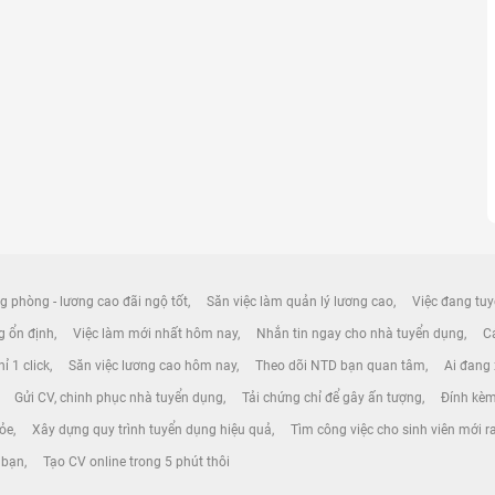
g phòng - lương cao đãi ngộ tốt
Săn việc làm quản lý lương cao
Việc đang tuy
ng ổn định
Việc làm mới nhất hôm nay
Nhắn tin ngay cho nhà tuyển dụng
Cá
ỉ 1 click
Săn việc lương cao hôm nay
Theo dõi NTD bạn quan tâm
Ai đang
Gửi CV, chinh phục nhà tuyển dụng
Tải chứng chỉ để gây ấn tượng
Đính kèm
hỏe
Xây dựng quy trình tuyển dụng hiệu quả
Tìm công việc cho sinh viên mới r
 bạn
Tạo CV online trong 5 phút thôi