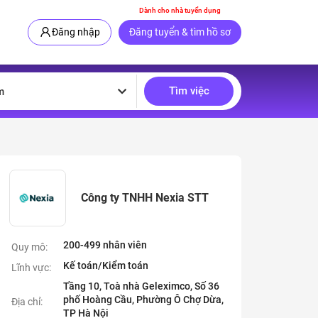
Dành cho nhà tuyển dụng
Đăng nhập
Đăng tuyển & tìm hồ sơ
Tìm việc
m
Công ty TNHH Nexia STT
200-499 nhân viên
Quy mô:
Kế toán/Kiểm toán
Lĩnh vực:
Tầng 10, Toà nhà Geleximco, Số 36
phố Hoàng Cầu, Phường Ô Chợ Dừa,
Địa chỉ:
TP Hà Nội