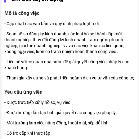
KHÁM PHÁ NGHỀ NGHIỆP
Mô tả công việc
Tử vi nghề nghiệp
- Cập nhật các văn bản và quy định pháp luật mới;
Kỹ năng nghề nghiệp
- Soạn hồ sơ đăng ký kinh doanh; các loại hồ sơ thành lập mới
HƯỚNG NGHIỆP VIỆC LÀM
doanh nghiệp, thay đổi đăng ký kinh doanh, tạm ngừng doanh
nghiệp, giải thể doanh nghiệp…vv và các việc khác có liên quan,
Đặc trưng từng nghề
không ngại việc, luôn có trách nhiệm hoàn thành công việc .
- Liên hệ với cơ quan nhà nước để giải quyết công việc pháp lý cho
Xu hướng việc làm
khách hàng.
XÂY DỰNG VÀ PHÁT TRIỂN ĐỘI NGŨ
- Tham gia xây dựng và phát triển ngành dịch vụ tư vấn của công ty;
NHÂN SỰ
Yêu cầu ứng viên
TUYỂN DỤNG VIỆC LÀM
- Được trực tiếp xử lý hồ sơ, vụ việc
- Được hướng dẫn tận tình giải quyết các công việc pháp lý;
- Môi trường làm việc năng động, thoải mái, sếp dễ tính.
- Có trợ cấp khi thực tập