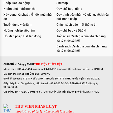
Pháp luật lao động
Sitemap
Khám phá nghề nghiệp
Quy chế hoạt động
Xây dựng và phát triển đội ngũ nhân
Quy trình tiếp nhận và giải quyết khiếu
sự
nại, tranh chấp
Tuyển dụng việc làm
Chính sách bảo mật thông tin
Hướng nghiệp việc làm
Quy chế bảo vệ DLCN
Hỏi đáp pháp luật lao động
Tiếp nhận đánh giá của khách hàng
và tổ chức xã hội
Danh sách đánh giá của khách hàng
và tổ chức xã hội
CHỦ QUẢN: Công ty TNHH
THƯ VIỆN PHÁP LUẬT
Mã số thuế: 0315459414, cấp ngày: 04/01/2019, nơi cấp: Sở Kế hoạch và Đầu tư TP HCM.
Đại diện theo pháp luật: Ông Bùi Tường Vũ
GP thiết lập trang TTĐTTH số 30/GP-TTĐT, do Sở TTTT TP.HCM cấp ngày 15/06/2022.
Giấy phép hoạt động dịch vụ việc làm số: 4639/2025/10/SLĐTBXH-VLATLĐ cấp ngày
25/02/2025.
Địa chỉ trụ sở: P.702A, Centre Point, 106 Nguyễn Văn Trỗi, phường Phú Nhuận, TP. HCM
THƯ VIỆN PHÁP LUẬT
...loại rủi ro pháp lý, nắm cơ hội làm giàu...