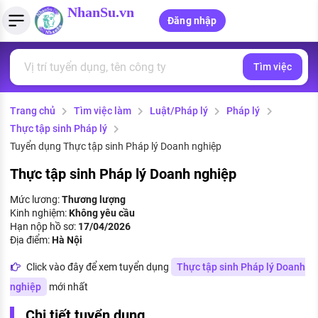
NhanSu.vn
Đăng nhập
Tìm việc
PHÁP LUẬT VIỆT NAM
Tìm việc làm
Quản lý CV
Tính lương Gross - Net
Văn bản pháp luật
Trang chủ
Tìm việc làm
Luật/Pháp lý
Pháp lý
Việc làm ngành luật
Tải CV lên
Tính thuế thu nhập cá nhân
Chính sách mới
Thực tập sinh Pháp lý
Việc làm lương cao
Tạo CV trực tuyến
Tính trợ cấp thất nghiệp
Tuyển dụng Thực tập sinh Pháp lý Doanh nghiệp
PHÁP LUẬT LAO ĐỘNG
Thực tập sinh Pháp lý Doanh nghiệp
Lao động và tiền lương
Việc làm tốt nhất
MẪU CV THEO STYLE
Mức lương:
Thương lượng
Bảo hiểm và phúc lợi
Kinh nghiệm:
Không yêu cầu
CÔNG TY
Mẫu CV đơn giản
Hạn nộp hồ sơ:
17/04/2026
Thuế thu nhập
Địa điểm:
Hà Nội
Danh sách nhà tuyển dụng
Mẫu CV hiện đại
Click vào đây để xem tuyển dụng
Thực tập sinh Pháp lý Doanh
Hồ sơ biểu mẫu
Nhà tuyển dụng hàng đầu
nghiệp
mới nhất
Chính sách lao động
Chi tiết tuyển dụng