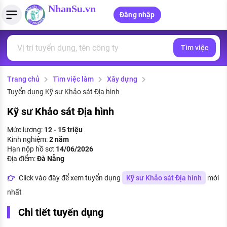
NhanSu.vn
Đăng nhập
Tìm việc
PHÁP LUẬT VIỆT NAM
Tìm việc làm
Quản lý CV
Tính lương Gross - Net
Văn bản pháp luật
Trang chủ
Tìm việc làm
Xây dựng
Việc làm ngành luật
Tải CV lên
Tính thuế thu nhập cá nhân
Chính sách mới
Tuyển dụng Kỹ sư Khảo sát Địa hình
Việc làm lương cao
Tạo CV trực tuyến
Tính trợ cấp thất nghiệp
PHÁP LUẬT LAO ĐỘNG
Kỹ sư Khảo sát Địa hình
Lao động và tiền lương
Việc làm tốt nhất
Mức lương:
12 - 15 triệu
MẪU CV THEO STYLE
Kinh nghiệm:
2 năm
Bảo hiểm và phúc lợi
Hạn nộp hồ sơ:
14/06/2026
CÔNG TY
Mẫu CV đơn giản
Địa điểm:
Đà Nẵng
Thuế thu nhập
Danh sách nhà tuyển dụng
Click vào đây để xem tuyển dụng
Kỹ sư Khảo sát Địa hình
mới
Mẫu CV hiện đại
nhất
Hồ sơ biểu mẫu
Nhà tuyển dụng hàng đầu
Chi tiết tuyển dụng
Chính sách lao động