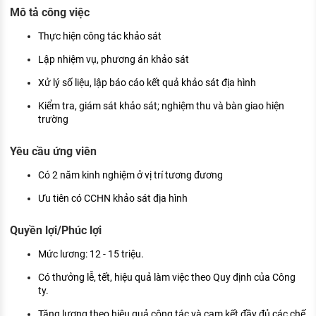
KHÁM PHÁ NGHỀ NGHIỆP
Mô tả công việc
Tử vi nghề nghiệp
Thực hiện công tác khảo sát
Lập nhiệm vụ, phương án khảo sát
Kỹ năng nghề nghiệp
Xử lý số liệu, lập báo cáo kết quả khảo sát địa hình
HƯỚNG NGHIỆP VIỆC LÀM
Kiểm tra, giám sát khảo sát; nghiệm thu và bàn giao hiện
Đặc trưng từng nghề
trường
Xu hướng việc làm
Yêu cầu ứng viên
XÂY DỰNG VÀ PHÁT TRIỂN ĐỘI NGŨ
Có 2 năm kinh nghiệm ở vị trí tương đương
NHÂN SỰ
Ưu tiên có CCHN khảo sát địa hình
TUYỂN DỤNG VIỆC LÀM
Quyền lợi/Phúc lợi
Mức lương: 12 - 15 triệu.
Có thưởng lễ, tết, hiệu quả làm việc theo Quy định của Công
ty.
Tăng lương theo hiệu quả công tác và cam kết đầy đủ các chế