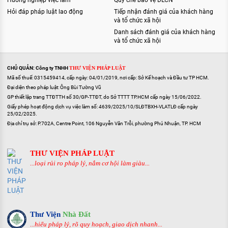
Hướng nghiệp việc làm
Quy chế bảo vệ DLCN
Hỏi đáp pháp luật lao động
Tiếp nhận đánh giá của khách hàng
và tổ chức xã hội
Danh sách đánh giá của khách hàng
và tổ chức xã hội
CHỦ QUẢN: Công ty TNHH
THƯ VIỆN PHÁP LUẬT
Mã số thuế: 0315459414, cấp ngày: 04/01/2019, nơi cấp: Sở Kế hoạch và Đầu tư TP HCM.
Đại diện theo pháp luật: Ông Bùi Tường Vũ
GP thiết lập trang TTĐTTH số 30/GP-TTĐT, do Sở TTTT TP.HCM cấp ngày 15/06/2022.
Giấy phép hoạt động dịch vụ việc làm số: 4639/2025/10/SLĐTBXH-VLATLĐ cấp ngày
25/02/2025.
Địa chỉ trụ sở: P.702A, Centre Point, 106 Nguyễn Văn Trỗi, phường Phú Nhuận, TP. HCM
THƯ VIỆN PHÁP LUẬT
...loại rủi ro pháp lý, nắm cơ hội làm giàu...
Thư Viện
Nhà Đất
...hiểu pháp lý, rõ quy hoạch, giao dịch nhanh...