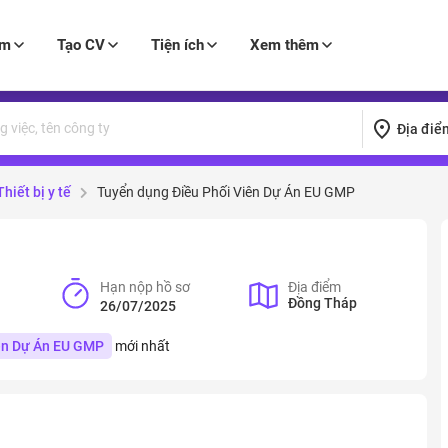
àm
Tạo CV
Tiện ích
Xem thêm
Địa điể
iết bị y tế
Tuyển dụng Điều Phối Viên Dự Án EU GMP
Hạn nộp hồ sơ
Địa điểm
Đồng Tháp
26/07/2025
ên Dự Án EU GMP
mới nhất