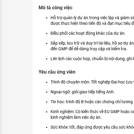
KHÁM PHÁ NGHỀ NGHIỆP
Mô tả công việc
Tử vi nghề nghiệp
Hỗ trợ quản lý dự án trong việc lập và giám s
được thực hiện theo tiến độ và đạt mục tiêu đ
Kỹ năng nghề nghiệp
Điều phối các hoạt động khác của dự án.
HƯỚNG NGHIỆP VIỆC LÀM
Sắp xếp, lưu trữ và duy trì tài liệu, hồ sơ dự 
Đặc trưng từng nghề
đến GMP để dễ dàng truy cập và kiểm tra.
Lên lịch các cuộc họp, chuẩn bị nội dung, ghi
Xu hướng việc làm
Yêu cầu ứng viên
XÂY DỰNG VÀ PHÁT TRIỂN ĐỘI NGŨ
NHÂN SỰ
Trình độ chuyên môn: Tốt nghiệp Đại học (ưu ti
TUYỂN DỤNG VIỆC LÀM
Ngoại ngữ: giỏi giao tiếp tiếng Anh.
Tin học: trình độ B hoặc các chứng chỉ tương
Kinh nghiệm: Có kiến thức về EU GMP hoặc có
kinh nghiệm làm việc dự án.
Sức khỏe: tốt, đáp ứng được yêu cầu sức khỏ