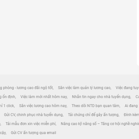
g phòng - lương cao đãi ngộ tốt
Săn việc làm quản lý lương cao
Việc đang tuy
ng ổn định
Việc làm mới nhất hôm nay
Nhắn tin ngay cho nhà tuyển dụng
Cá
ỉ 1 click
Săn việc lương cao hôm nay
Theo dõi NTD bạn quan tâm
Ai đang
Gửi CV, chinh phục nhà tuyển dụng
Tải chứng chỉ để gây ấn tượng
Đính kèm
e
Tải mẫu đơn xin việc miễn phí
Nâng cao kỹ năng số – Tăng cơ hội nghề nghi
 cậy
Gửi CV ấn tượng qua email