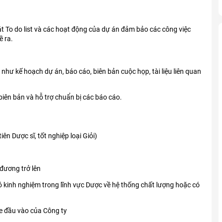
át To do list và các hoạt động của dự án đảm bảo các công việc
ề ra.
án như kế hoạch dự án, báo cáo, biên bản cuộc họp, tài liệu liên quan
 biên bản và hỗ trợ chuẩn bị các báo cáo.
ên Dược sĩ, tốt nghiệp loại Giỏi)
 đương trở lên
 kinh nghiệm trong lĩnh vực Dược về hệ thống chất lượng hoặc có
e đầu vào của Công ty