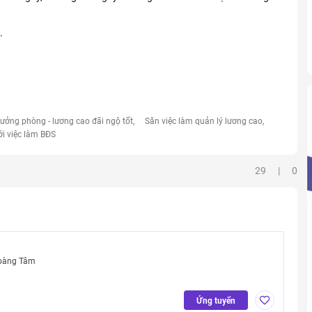
.
rưởng phòng - lương cao đãi ngộ tốt
Săn việc làm quản lý lương cao
ới việc làm BĐS
29 | 0
oàng Tâm
Ứng tuyển