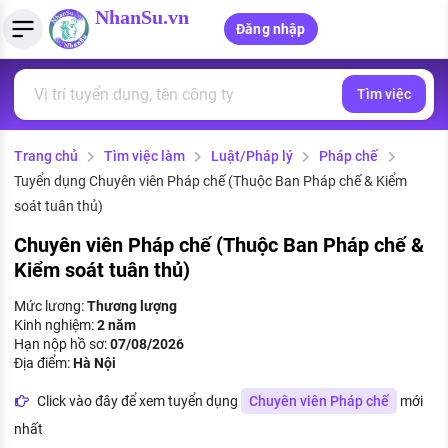
NhanSu.vn
Đăng nhập
Tìm việc
PHÁP LUẬT VIỆT NAM
Tìm việc làm
Quản lý CV
Tính lương Gross - Net
Văn bản pháp luật
Trang chủ
Tìm việc làm
Luật/Pháp lý
Pháp chế
Việc làm ngành luật
Tải CV lên
Tính thuế thu nhập cá nhân
Chính sách mới
Tuyển dụng Chuyên viên Pháp chế (Thuộc Ban Pháp chế & Kiểm
Việc làm lương cao
Tạo CV trực tuyến
Tính trợ cấp thất nghiệp
soát tuân thủ)
PHÁP LUẬT LAO ĐỘNG
Chuyên viên Pháp chế (Thuộc Ban Pháp chế &
Lao động và tiền lương
Việc làm tốt nhất
MẪU CV THEO STYLE
Kiểm soát tuân thủ)
Bảo hiểm và phúc lợi
CÔNG TY
Mẫu CV đơn giản
Mức lương:
Thương lượng
Kinh nghiệm:
2 năm
Thuế thu nhập
Hạn nộp hồ sơ:
07/08/2026
Danh sách nhà tuyển dụng
Mẫu CV hiện đại
Địa điểm:
Hà Nội
Hồ sơ biểu mẫu
Click vào đây để xem tuyển dụng
Chuyên viên Pháp chế
mới
Nhà tuyển dụng hàng đầu
Chính sách lao động
nhất