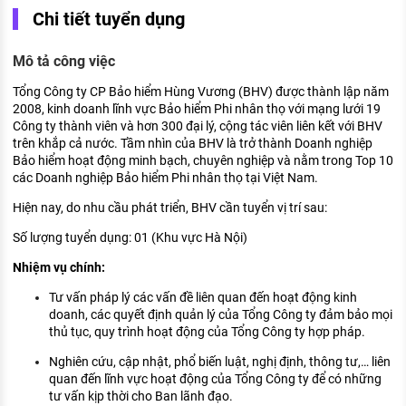
KHÁM PHÁ NGHỀ NGHIỆP
Chi tiết tuyển dụng
Tử vi nghề nghiệp
Mô tả công việc
Kỹ năng nghề nghiệp
Tổng Công ty CP Bảo hiểm Hùng Vương (BHV) được thành lập năm
2008, kinh doanh lĩnh vực Bảo hiểm Phi nhân thọ với mạng lưới 19
HƯỚNG NGHIỆP VIỆC LÀM
Công ty thành viên và hơn 300 đại lý, cộng tác viên liên kết với BHV
trên khắp cả nước. Tầm nhìn của BHV là trở thành Doanh nghiệp
Đặc trưng từng nghề
Bảo hiểm hoạt động minh bạch, chuyên nghiệp và nằm trong Top 10
các Doanh nghiệp Bảo hiểm Phi nhân thọ tại Việt Nam.
Xu hướng việc làm
Hiện nay, do nhu cầu phát triển, BHV cần tuyển vị trí sau:
XÂY DỰNG VÀ PHÁT TRIỂN ĐỘI NGŨ
NHÂN SỰ
Số lượng tuyển dụng: 01 (Khu vực Hà Nội)
Nhiệm vụ chính:
TUYỂN DỤNG VIỆC LÀM
Tư vấn pháp lý các vấn đề liên quan đến hoạt động kinh
doanh, các quyết định quản lý của Tổng Công ty đảm bảo mọi
thủ tục, quy trình hoạt động của Tổng Công ty hợp pháp.
Nghiên cứu, cập nhật, phổ biến luật, nghị định, thông tư,… liên
quan đến lĩnh vực hoạt động của Tổng Công ty để có những
tư vấn kịp thời cho Ban lãnh đạo.