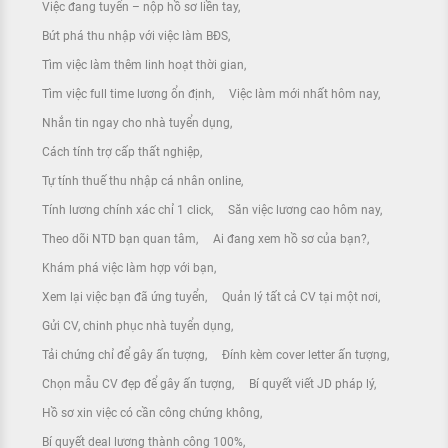
Việc đang tuyển – nộp hồ sơ liền tay
Bứt phá thu nhập với việc làm BĐS
Tìm việc làm thêm linh hoạt thời gian
Tìm việc full time lương ổn định
Việc làm mới nhất hôm nay
Nhắn tin ngay cho nhà tuyển dụng
Cách tính trợ cấp thất nghiệp
Tự tính thuế thu nhập cá nhân online
Tính lương chính xác chỉ 1 click
Săn việc lương cao hôm nay
Theo dõi NTD bạn quan tâm
Ai đang xem hồ sơ của bạn?
Khám phá việc làm hợp với bạn
Xem lại việc bạn đã ứng tuyển
Quản lý tất cả CV tại một nơi
Gửi CV, chinh phục nhà tuyển dụng
Tải chứng chỉ để gây ấn tượng
Đính kèm cover letter ấn tượng
Chọn mẫu CV đẹp để gây ấn tượng
Bí quyết viết JD pháp lý
Hồ sơ xin việc có cần công chứng không
Bí quyết deal lương thành công 100%