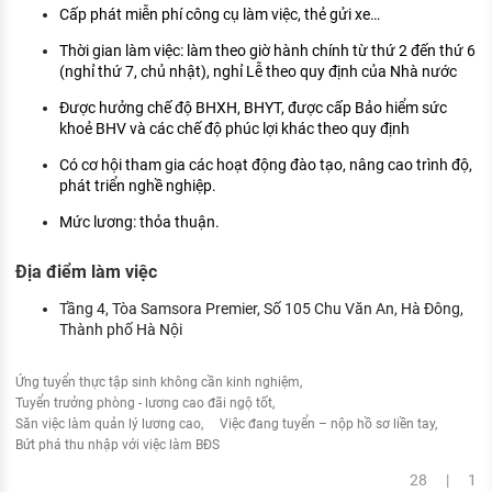
Cấp phát miễn phí công cụ làm việc, thẻ gửi xe…
Thời gian làm việc: làm theo giờ hành chính từ thứ 2 đến thứ 6
(nghỉ thứ 7, chủ nhật), nghỉ Lễ theo quy định của Nhà nước
Được hưởng chế độ BHXH, BHYT, được cấp Bảo hiểm sức
khoẻ BHV và các chế độ phúc lợi khác theo quy định
Có cơ hội tham gia các hoạt động đào tạo, nâng cao trình độ,
phát triển nghề nghiệp.
Mức lương: thỏa thuận.
Địa điểm làm việc
Tầng 4, Tòa Samsora Premier, Số 105 Chu Văn An, Hà Đông,
Thành phố Hà Nội
Ứng tuyển thực tập sinh không cần kinh nghiệm
Tuyển trưởng phòng - lương cao đãi ngộ tốt
Săn việc làm quản lý lương cao
Việc đang tuyển – nộp hồ sơ liền tay
Bứt phá thu nhập với việc làm BĐS
28 | 1