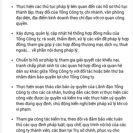
Thực hiện các thủ tục pháp lý liên quan đến các hồ sơ thủ tục
thành lập, thay đổi của Tổng Công ty, chi nhánh, văn phòng
đại diện, địa điểm kinh doanh theo chỉ đạo với cơ quan công
quyền.
Xây dựng, quản lý, cập nhật hệ thống hợp đồng mẫu của
Tổng Công ty; rà soát, thẩm định, xử lý các vấn đề pháp lý hợp
đồng, tham gia góp ý các hợp đồng thương mại, dịch vụ, thuê
ngoài,... về phần nội dung pháp lý.
Chuẩn bị hồ sơ pháp lý, tham gia giải quyết các khiếu nại,
tranh chấp phát sinh từ các quan hệ hợp đồng và quan hệ
dân sự khác giữa Tổng Công ty với đối tác hoặc bên thứ ba
nhằm đảm bảo quyền lợi cho Tổng Công ty.
Thực hiện soạn thảo văn bản ủy quyền của Lãnh đạo Tổng
Công ty cho các cá nhân, hướng dẫn các Đơn vị thực hiện các
công việc được ủy quyền và kiểm tra việc thực hiện uỷ quyền
theo đúng quy định, chủ động kiến nghị biện pháp xử lý khi có
vi phạm.
Tham gia công tác kiểm tra, theo dõi và đảm bảo việc tuân
thủ các quy định pháp luật, quy chế, quy trình nội bộ của các
công ty thành viên, các Ban tại Trụ sở chính, phục vụ cho