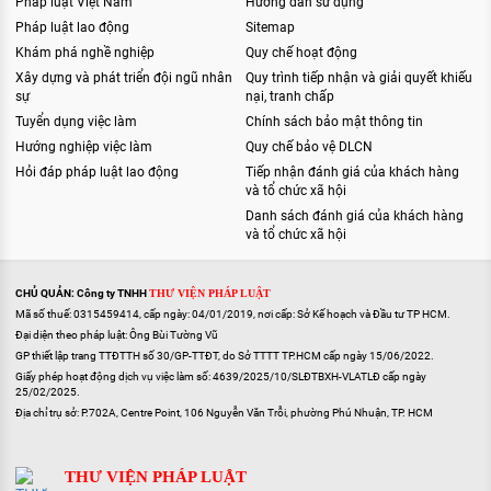
Pháp luật Việt Nam
Hướng dẫn sử dụng
Pháp luật lao động
Sitemap
Khám phá nghề nghiệp
Quy chế hoạt động
Xây dựng và phát triển đội ngũ nhân
Quy trình tiếp nhận và giải quyết khiếu
sự
nại, tranh chấp
Tuyển dụng việc làm
Chính sách bảo mật thông tin
Hướng nghiệp việc làm
Quy chế bảo vệ DLCN
Hỏi đáp pháp luật lao động
Tiếp nhận đánh giá của khách hàng
và tổ chức xã hội
Danh sách đánh giá của khách hàng
và tổ chức xã hội
CHỦ QUẢN: Công ty TNHH
THƯ VIỆN PHÁP LUẬT
Mã số thuế: 0315459414, cấp ngày: 04/01/2019, nơi cấp: Sở Kế hoạch và Đầu tư TP HCM.
Đại diện theo pháp luật: Ông Bùi Tường Vũ
GP thiết lập trang TTĐTTH số 30/GP-TTĐT, do Sở TTTT TP.HCM cấp ngày 15/06/2022.
Giấy phép hoạt động dịch vụ việc làm số: 4639/2025/10/SLĐTBXH-VLATLĐ cấp ngày
25/02/2025.
Địa chỉ trụ sở: P.702A, Centre Point, 106 Nguyễn Văn Trỗi, phường Phú Nhuận, TP. HCM
THƯ VIỆN PHÁP LUẬT