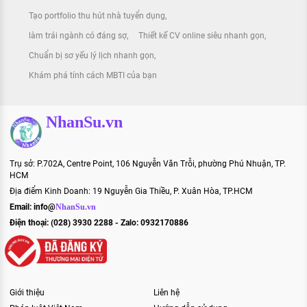
Tạo portfolio thu hút nhà tuyển dụng
làm trái ngành có đáng sợ
Thiết kế CV online siêu nhanh gọn
Chuẩn bị sơ yếu lý lịch nhanh gọn
Khám phá tính cách MBTI của bạn
NhanSu.vn
Trụ sở: P.702A, Centre Point, 106 Nguyễn Văn Trỗi, phường Phú Nhuận, TP.
HCM
Địa điểm Kinh Doanh: 19 Nguyễn Gia Thiều, P. Xuân Hòa, TP.HCM
Email:
info@
NhanSu.vn
Điện thoại: (028) 3930 2288 - Zalo: 0932170886
Giới thiệu
Liên hệ