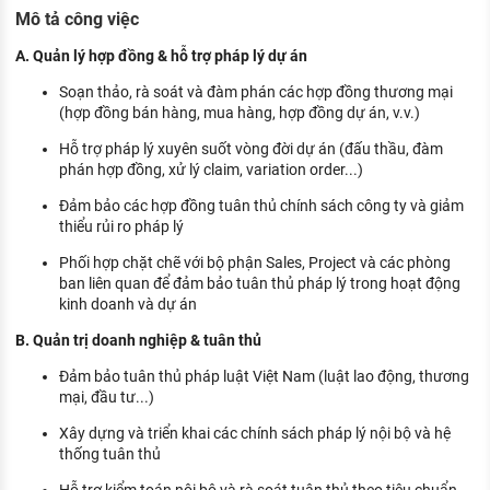
KHÁM PHÁ NGHỀ NGHIỆP
Mô tả công việc
Tử vi nghề nghiệp
A. Quản lý hợp đồng & hỗ trợ pháp lý dự án
Soạn thảo, rà soát và đàm phán các hợp đồng thương mại
Kỹ năng nghề nghiệp
(hợp đồng bán hàng, mua hàng, hợp đồng dự án, v.v.)
HƯỚNG NGHIỆP VIỆC LÀM
Hỗ trợ pháp lý xuyên suốt vòng đời dự án (đấu thầu, đàm
phán hợp đồng, xử lý claim, variation order...)
Đặc trưng từng nghề
Đảm bảo các hợp đồng tuân thủ chính sách công ty và giảm
Xu hướng việc làm
thiểu rủi ro pháp lý
XÂY DỰNG VÀ PHÁT TRIỂN ĐỘI NGŨ
Phối hợp chặt chẽ với bộ phận Sales, Project và các phòng
NHÂN SỰ
ban liên quan để đảm bảo tuân thủ pháp lý trong hoạt động
kinh doanh và dự án
TUYỂN DỤNG VIỆC LÀM
B. Quản trị doanh nghiệp & tuân thủ
Đảm bảo tuân thủ pháp luật Việt Nam (luật lao động, thương
mại, đầu tư...)
Xây dựng và triển khai các chính sách pháp lý nội bộ và hệ
thống tuân thủ