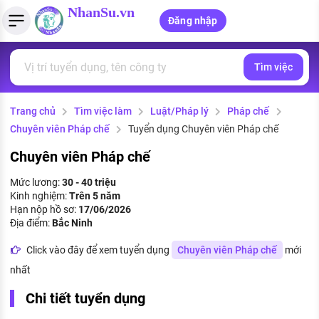
NhanSu.vn
Đăng nhập
Tìm việc
PHÁP LUẬT VIỆT NAM
Tìm việc làm
Quản lý CV
Tính lương Gross - Net
Văn bản pháp luật
Trang chủ
Tìm việc làm
Luật/Pháp lý
Pháp chế
Việc làm ngành luật
Tải CV lên
Tính thuế thu nhập cá nhân
Chính sách mới
Chuyên viên Pháp chế
Tuyển dụng Chuyên viên Pháp chế
Việc làm lương cao
Tạo CV trực tuyến
Tính trợ cấp thất nghiệp
PHÁP LUẬT LAO ĐỘNG
Chuyên viên Pháp chế
Lao động và tiền lương
Việc làm tốt nhất
Mức lương:
30 - 40 triệu
MẪU CV THEO STYLE
Kinh nghiệm:
Trên 5 năm
Bảo hiểm và phúc lợi
Hạn nộp hồ sơ:
17/06/2026
CÔNG TY
Mẫu CV đơn giản
Địa điểm:
Bắc Ninh
Thuế thu nhập
Danh sách nhà tuyển dụng
Click vào đây để xem tuyển dụng
Chuyên viên Pháp chế
mới
Mẫu CV hiện đại
nhất
Hồ sơ biểu mẫu
Nhà tuyển dụng hàng đầu
Chi tiết tuyển dụng
Chính sách lao động