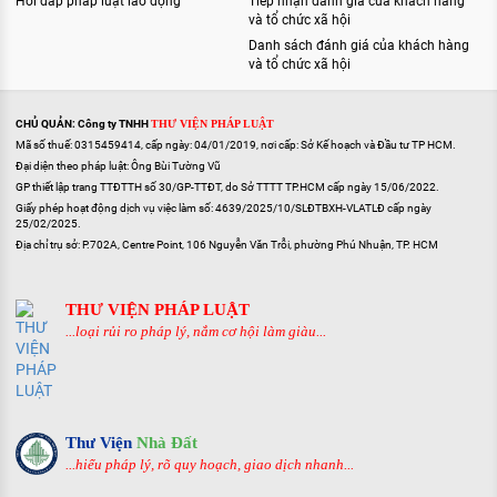
Hỏi đáp pháp luật lao động
Tiếp nhận đánh giá của khách hàng
và tổ chức xã hội
Danh sách đánh giá của khách hàng
và tổ chức xã hội
CHỦ QUẢN: Công ty TNHH
THƯ VIỆN PHÁP LUẬT
Mã số thuế: 0315459414, cấp ngày: 04/01/2019, nơi cấp: Sở Kế hoạch và Đầu tư TP HCM.
Đại diện theo pháp luật: Ông Bùi Tường Vũ
GP thiết lập trang TTĐTTH số 30/GP-TTĐT, do Sở TTTT TP.HCM cấp ngày 15/06/2022.
Giấy phép hoạt động dịch vụ việc làm số: 4639/2025/10/SLĐTBXH-VLATLĐ cấp ngày
25/02/2025.
Địa chỉ trụ sở: P.702A, Centre Point, 106 Nguyễn Văn Trỗi, phường Phú Nhuận, TP. HCM
THƯ VIỆN PHÁP LUẬT
...loại rủi ro pháp lý, nắm cơ hội làm giàu...
Thư Viện
Nhà Đất
...hiểu pháp lý, rõ quy hoạch, giao dịch nhanh...