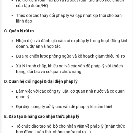
Hỗ trợ kiểm toán nội bộ và rà soát tuân thủ theo tiêu chuẩn
của tập đoàn/HQ
Theo dõi các thay đổi pháp lý và cập nhật kịp thời cho ban
lãnh đạo
C. Quản lý rủi ro
Nhận diện và đánh giá các rủi ro pháp lý trong hoạt động kinh
doanh, dự án và hợp tác
Đưa ra chiến lược phòng ngừa và kế hoạch giảm thiểu rủi ro
Xử lý tranh chấp, khiếu nại và các vấn đề pháp lý với khách
hàng, đối tác và cơ quan chức năng
D. Quan hệ đối ngoại & đại diện pháp lý
Làm việc với các công ty luật, cơ quan nhà nước và cơ quan
quản lý
Đại diện công ty xử lý các vấn đề pháp lý khi cần thiết
E. Đào tạo & nâng cao nhận thức pháp lý
Tổ chức đào tạo nội bộ cho nhân viên về pháp lý (nhận thức
hợp đồng, tuân thủ, phòng ngừa rủi ro...)