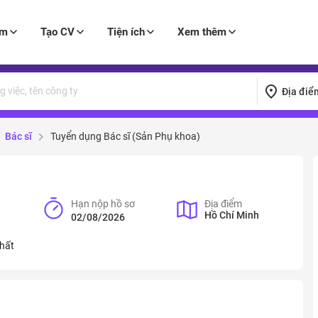
àm
Tạo CV
Tiện ích
Xem thêm
Địa điể
Bác sĩ
Tuyển dụng Bác sĩ (Sản Phụ khoa)
Hạn nộp hồ sơ
Địa điểm
Hồ Chí Minh
02/08/2026
hất