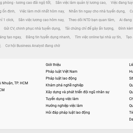
g phòng - lương cao đãi ngộ tốt
Săn việc làm quản lý lương cao
Việc đang tuy
ng ổn định
Việc làm mới nhất hôm nay
Nhắn tin ngay cho nhà tuyển dụng
Cá
ỉ 1 click
Săn việc lương cao hôm nay
Theo dõi NTD bạn quan tâm
Ai đang
Gửi CV, chinh phục nhà tuyển dụng
Tải chứng chỉ để gây ấn tượng
Đính kèm
áng tạo ngay
Đăng tin tuyển dụng nhanh
Tìm việc online tại nhà uy tín
Tạo 
ý
Cơ hội Business Analyst đang chờ
Giới thiệu
Li
Pháp luật Việt Nam
H
Pháp luật lao động
S
hú Nhuận, TP. HCM
Khám phá nghề nghiệp
Qu
HCM
Xây dựng và phát triển đội ngũ nhân sự
Qu
Tuyển dụng việc làm
Ch
Hướng nghiệp việc làm
Qu
Hỏi đáp pháp luật lao động
Ti
Da