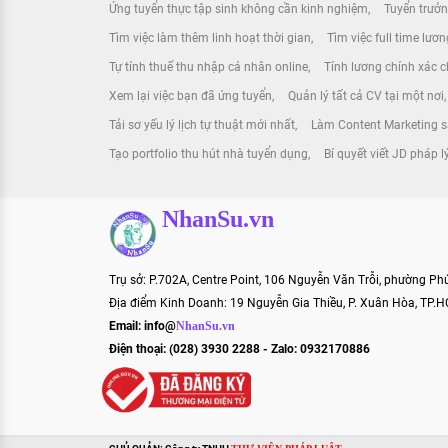
Ứng tuyển thực tập sinh không cần kinh nghiệm
Tuyển trưởn
Tìm việc làm thêm linh hoạt thời gian
Tìm việc full time lươ
Tự tính thuế thu nhập cá nhân online
Tính lương chính xác ch
Xem lại việc bạn đã ứng tuyển
Quản lý tất cả CV tại một nơi
Tải sơ yếu lý lịch tự thuật mới nhất
Làm Content Marketing s
Tạo portfolio thu hút nhà tuyển dụng
Bí quyết viết JD pháp l
NhanSu.vn
Trụ sở: P.702A, Centre Point, 106 Nguyễn Văn Trỗi, phường P
Địa điểm Kinh Doanh: 19 Nguyễn Gia Thiều, P. Xuân Hòa, TP.
Email:
info@
NhanSu.vn
Điện thoại: (028) 3930 2288 - Zalo: 0932170886