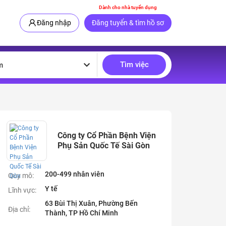
Dành cho nhà tuyển dụng
Đăng nhập
Đăng tuyển & tìm hồ sơ
Tìm việc
m
Công ty Cổ Phần Bệnh Viện
Phụ Sản Quốc Tế Sài Gòn
200-499 nhân viên
Quy mô:
Y tế
Lĩnh vực:
63 Bùi Thị Xuân, Phường Bến
Địa chỉ:
Thành, TP Hồ Chí Minh