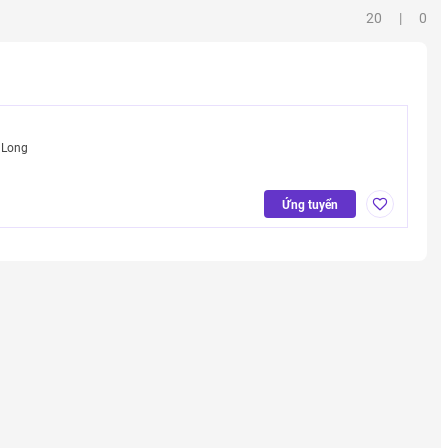
20 | 0
 Long
Ứng tuyển