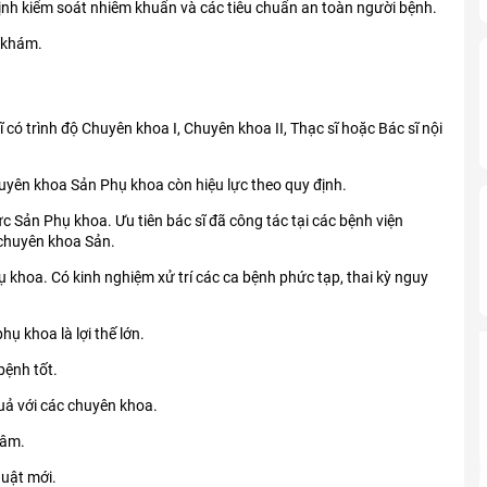
ịnh kiểm soát nhiễm khuẩn và các tiêu chuẩn an toàn người bệnh.
 khám.
 có trình độ Chuyên khoa I, Chuyên khoa II, Thạc sĩ hoặc Bác sĩ nội
ên khoa Sản Phụ khoa còn hiệu lực theo quy định.
ực Sản Phụ khoa. Ưu tiên bác sĩ đã công tác tại các bệnh viện
 chuyên khoa Sản.
 khoa. Có kinh nghiệm xử trí các ca bệnh phức tạp, thai kỳ nguy
ụ khoa là lợi thế lớn.
bệnh tốt.
uả với các chuyên khoa.
tâm.
huật mới.