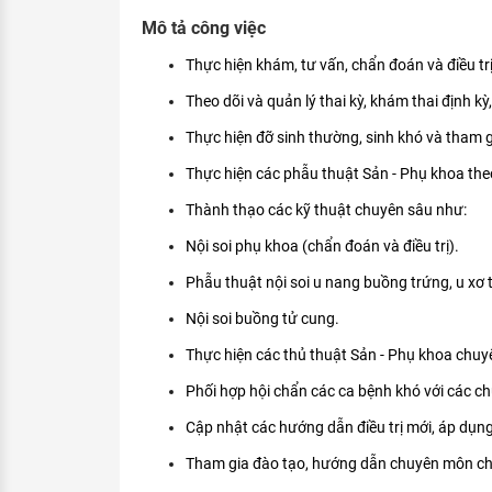
KHÁM PHÁ NGHỀ NGHIỆP
Mô tả công việc
Tử vi nghề nghiệp
Thực hiện khám, tư vấn, chẩn đoán và điều trị
Theo dõi và quản lý thai kỳ, khám thai định kỳ,
Kỹ năng nghề nghiệp
Thực hiện đỡ sinh thường, sinh khó và tham gi
HƯỚNG NGHIỆP VIỆC LÀM
Thực hiện các phẫu thuật Sản - Phụ khoa th
Đặc trưng từng nghề
Thành thạo các kỹ thuật chuyên sâu như:
Xu hướng việc làm
Nội soi phụ khoa (chẩn đoán và điều trị).
XÂY DỰNG VÀ PHÁT TRIỂN ĐỘI NGŨ
Phẫu thuật nội soi u nang buồng trứng, u xơ t
NHÂN SỰ
Nội soi buồng tử cung.
TUYỂN DỤNG VIỆC LÀM
Thực hiện các thủ thuật Sản - Phụ khoa chu
Phối hợp hội chẩn các ca bệnh khó với các ch
Cập nhật các hướng dẫn điều trị mới, áp dụng 
Tham gia đào tạo, hướng dẫn chuyên môn cho