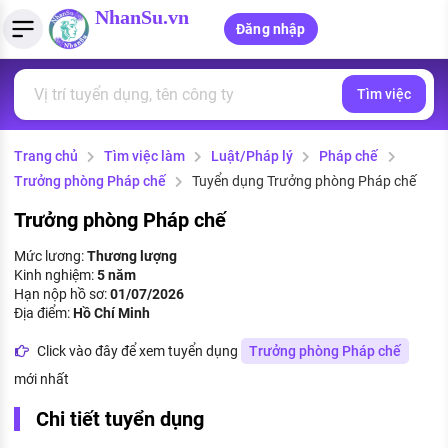
NhanSu.vn
Đăng nhập
Tìm việc
PHÁP LUẬT VIỆT NAM
Tìm việc làm
Quản lý CV
Tính lương Gross - Net
Văn bản pháp luật
Trang chủ
Tìm việc làm
Luật/Pháp lý
Pháp chế
Việc làm ngành luật
Tải CV lên
Tính thuế thu nhập cá nhân
Chính sách mới
Trưởng phòng Pháp chế
Tuyển dụng Trưởng phòng Pháp chế
Việc làm lương cao
Tạo CV trực tuyến
Tính trợ cấp thất nghiệp
PHÁP LUẬT LAO ĐỘNG
Trưởng phòng Pháp chế
Lao động và tiền lương
Việc làm tốt nhất
Mức lương:
Thương lượng
MẪU CV THEO STYLE
Kinh nghiệm:
5 năm
Bảo hiểm và phúc lợi
Hạn nộp hồ sơ:
01/07/2026
CÔNG TY
Mẫu CV đơn giản
Địa điểm:
Hồ Chí Minh
Thuế thu nhập
Danh sách nhà tuyển dụng
Click vào đây để xem tuyển dụng
Trưởng phòng Pháp chế
Mẫu CV hiện đại
mới nhất
Hồ sơ biểu mẫu
Nhà tuyển dụng hàng đầu
Chi tiết tuyển dụng
Chính sách lao động