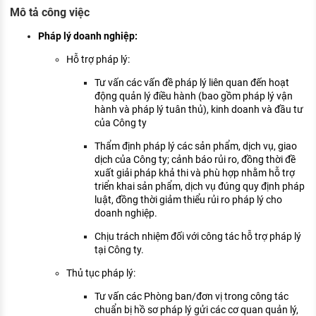
KHÁM PHÁ NGHỀ NGHIỆP
Mô tả công việc
Tử vi nghề nghiệp
Pháp lý doanh nghiệp:
Hỗ trợ pháp lý:
Kỹ năng nghề nghiệp
Tư vấn các vấn đề pháp lý liên quan đến hoạt
HƯỚNG NGHIỆP VIỆC LÀM
động quản lý điều hành (bao gồm pháp lý vận
hành và pháp lý tuân thủ), kinh doanh và đầu tư
Đặc trưng từng nghề
của Công ty
Xu hướng việc làm
Thẩm định pháp lý các sản phẩm, dịch vụ, giao
dịch của Công ty; cảnh báo rủi ro, đồng thời đề
XÂY DỰNG VÀ PHÁT TRIỂN ĐỘI NGŨ
xuất giải pháp khả thi và phù hợp nhằm hỗ trợ
NHÂN SỰ
triển khai sản phẩm, dịch vụ đúng quy định pháp
luật, đồng thời giảm thiểu rủi ro pháp lý cho
TUYỂN DỤNG VIỆC LÀM
doanh nghiệp.
Chịu trách nhiệm đối với công tác hỗ trợ pháp lý
tại Công ty.
Thủ tục pháp lý:
Tư vấn các Phòng ban/đơn vị trong công tác
chuẩn bị hồ sơ pháp lý gửi các cơ quan quản lý,